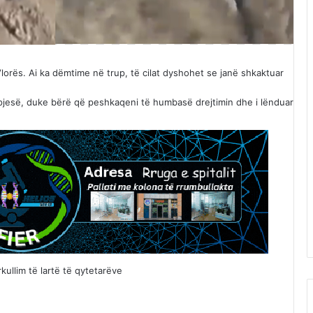
lorës. Ai ka dëmtime në trup, të cilat dyshohet se janë shkaktuar
pjesë, duke bërë që peshkaqeni të humbasë drejtimin dhe i lënduar
ullim të lartë të qytetarëve