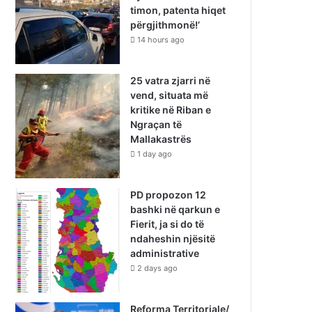
timon, patenta hiqet
përgjithmonë!’
14 hours ago
25 vatra zjarri në
vend, situata më
kritike në Riban e
Ngraçan të
Mallakastrës
1 day ago
PD propozon 12
bashki në qarkun e
Fierit, ja si do të
ndaheshin njësitë
administrative
2 days ago
Reforma Territoriale/