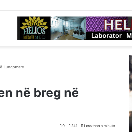
në Lungomare
en në breg në
0
241
Less than a minute