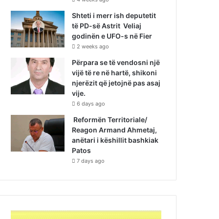
Shteti i merr ish deputetit
të PD-së Astrit Veliaj
godinën e UFO-s në Fier
2 weeks ago
Përpara se të vendosni një
vijë të re në hartë, shikoni
njerëzit që jetojnë pas asaj
vije.
6 days ago
Reformën Territoriale/
Reagon Armand Ahmetaj,
anëtari i këshillit bashkiak
Patos
7 days ago