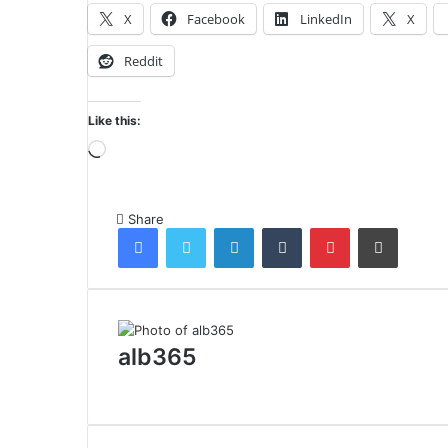
X
Facebook
LinkedIn
X
Reddit
Like this:
Loading…
Share
Facebook
Twitter
LinkedIn
Tumblr
Pinterest
Share via Email
alb365