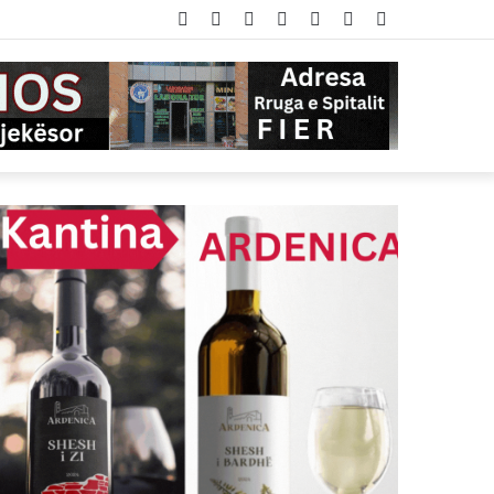
Facebook
Twitter
YouTube
Instagram
Log
Random
Sidebar
In
Article