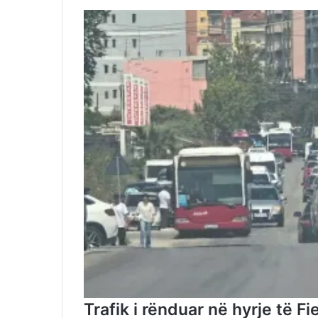
Trafik i rënduar në hyrje të F