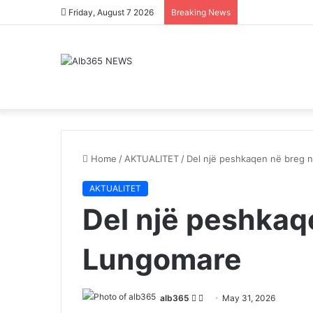
Friday, August 7 2026
Breaking News
Home
/
AKTUALITET
/
Del një peshkaqen në breg 
AKTUALITET
Del një peshkaq
Lungomare
Follow
Send
alb365
May 31, 2026