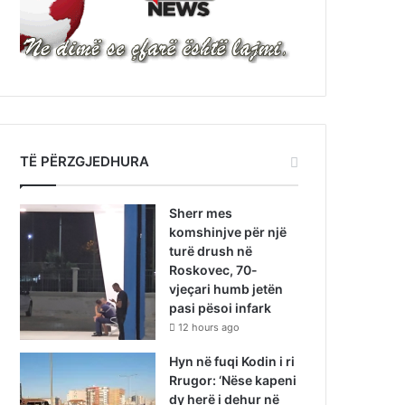
TË PËRZGJEDHURA
Sherr mes
komshinjve për një
turë drush në
Roskovec, 70-
vjeçari humb jetën
pasi pësoi infark
12 hours ago
Hyn në fuqi Kodin i ri
Rrugor: ‘Nëse kapeni
dy herë i dehur në