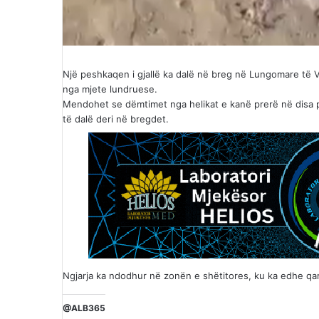
Një peshkaqen i gjallë ka dalë në breg në Lungomare të V
nga mjete lundruese.
Mendohet se dëmtimet nga helikat e kanë prerë në disa 
të dalë deri në bregdet.
Ngjarja ka ndodhur në zonën e shëtitores, ku ka edhe qark
@ALB365