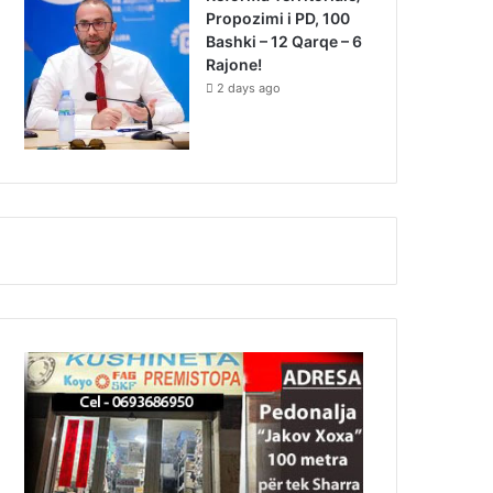
Propozimi i PD, 100
Bashki – 12 Qarqe – 6
Rajone!
2 days ago