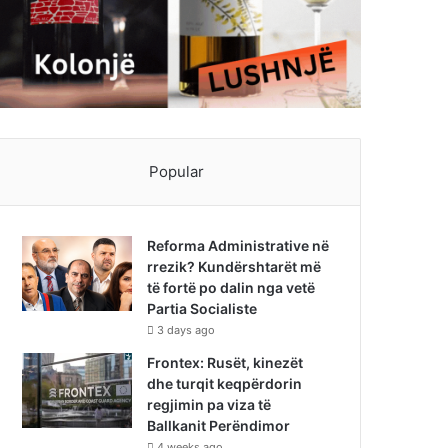
Popular
Reforma Administrative në
rrezik? Kundërshtarët më
të fortë po dalin nga vetë
Partia Socialiste
3 days ago
Frontex: Rusët, kinezët
dhe turqit keqpërdorin
regjimin pa viza të
Ballkanit Perëndimor
4 weeks ago