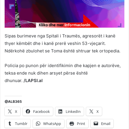
Sipas burimeve nga Spitali i Traumës, agresorët i kanë
thyer këmbët dhe i kanë prerë veshin 53-vjeçarit.
Ndërkohë zbulohet se Toma është shtruar tek ortopedia.
Policia po punon për identifikimin dhe kapjen e autorëve,
teksa ende nuk dihen arsyet përse është
dhunuar.
/LAPSI.al
@ALB365
X
Facebook
LinkedIn
X
Tumblr
WhatsApp
Print
Email