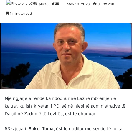
Follow
Send
alb365
May 10, 2026
0
260
on
an
1 minute read
Twitter
email
Një ngjarje e rëndë ka ndodhur në Lezhë mbrëmjen e
kaluar, ku ish-kryetari i PD-së në njësinë administrative të
Dajçit në Zadrimë të Lezhës, është dhunuar.
53-vjeçari,
Sokol Toma
, është goditur me sende të forta,