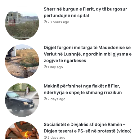
Sherr në burgun e Fierit, dy të burgosur
përfundojnë në spital
23 hours ago
Digjet furgoni me targa të Maqedonisë së
Veriut në Lushnjë, ngordhin mbi gjysma e
zogjve të ngarkesës
1 day ago
Makinë përfshihet nga flakët në Fier,
ndërhyrja e shpejtë shmang rrezikun
2 days ago
Socialistët e Divjakës sfidojnë Ramën –
Digjen teserat e PS-së në protestë (video)
2 days ago