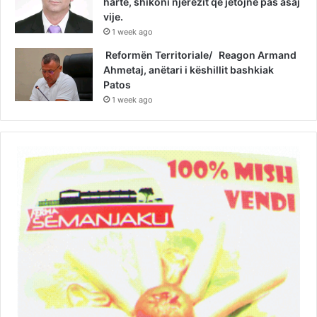
hartë, shikoni njerëzit që jetojnë pas asaj
vije.
1 week ago
Reformën Territoriale/ Reagon Armand
Ahmetaj, anëtari i këshillit bashkiak
Patos
1 week ago