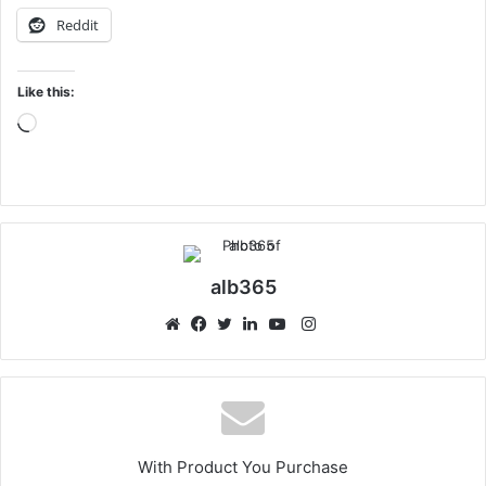
Reddit
Like this:
Loading…
alb365
Instagram
Website
Facebook
Twitter
LinkedIn
YouTube
With Product You Purchase