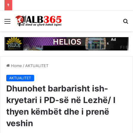
Menu
S
fo
Home
/
AKTUALITET
AKTUALITET
Dhunohet barbarisht ish-
kryetari i PD-së në Lezhë/ I
thyen këmbët dhe i prenë
veshin