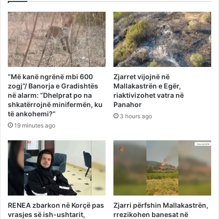
“Më kanë ngrënë mbi 600
Zjarret vijojnë në
zogj”/ Banorja e Gradishtës
Mallakastrën e Egër,
në alarm: “Dhelprat po na
riaktivizohet vatra në
shkatërrojnë minifermën, ku
Panahor
të ankohemi?”
3 hours ago
19 minutes ago
RENEA zbarkon në Korçë pas
Zjarri përfshin Mallakastrën,
vrasjes së ish-ushtarit,
rrezikohen banesat në