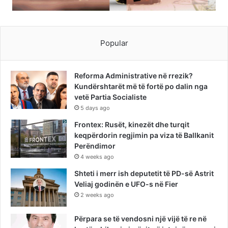
Popular
Reforma Administrative në rrezik?
Kundërshtarët më të fortë po dalin nga
vetë Partia Socialiste
5 days ago
Frontex: Rusët, kinezët dhe turqit
keqpërdorin regjimin pa viza të Ballkanit
Perëndimor
4 weeks ago
Shteti i merr ish deputetit të PD-së Astrit
Veliaj godinën e UFO-s në Fier
2 weeks ago
Përpara se të vendosni një vijë të re në