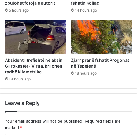
zbulohet fotoja e autorit
fshatin Koilaç
5 hours ago
14 hours ago
Aksident i trefishtë në aksin
Zjarr pranë fshatit Progonat
Gjirokastër- Virua, krijohen
në Tepelenë
radhë kilometrike
18 hours ago
14 hours ago
Leave a Reply
Your email address will not be published.
Required fields are
marked
*