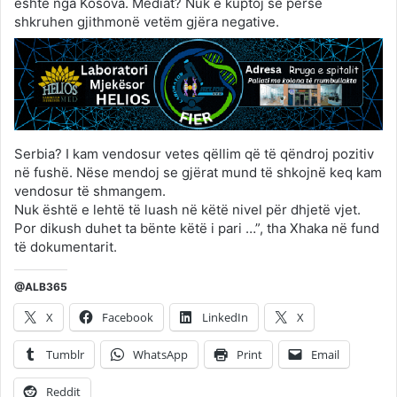
është nga Kosova. Mediat? Nuk e kuptoj se përse
shkruhen gjithmonë vetëm gjëra negative.
Serbia? I kam vendosur vetes qëllim që të qëndroj pozitiv
në fushë. Nëse mendoj se gjërat mund të shkojnë keq kam
vendosur të shmangem.
Nuk është e lehtë të luash në këtë nivel për dhjetë vjet.
Por dikush duhet ta bënte këtë i pari …”, tha Xhaka në fund
të dokumentarit.
@ALB365
X
Facebook
LinkedIn
X
Tumblr
WhatsApp
Print
Email
Reddit