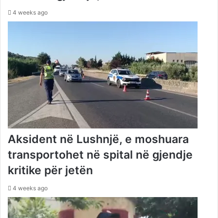
4 weeks ago
Aksident në Lushnjë, e moshuara
transportohet në spital në gjendje
kritike për jetën
4 weeks ago