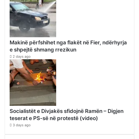
Makinë përfshihet nga flakët në Fier, ndërhyrja
e shpejtë shmang rrezikun
2 days ago
Socialistët e Divjakës sfidojnë Ramën – Digjen
teserat e PS-së në protestë (video)
3 days ago