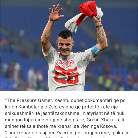
“The Pressure Game”. Kështu quhet dokumentari që po
krijon Kombëtarja e Zvicrës dhe që pritet të ketë një
shikueshmëri të jashtëzakonshme. Natyrisht në të nuk
mungon lojtari me origjinë shqiptare, Granit Xhaka i cili
shihet teksa e thotë me krenari se vjen nga Kosova.
“Jam krenar që luaj për Zvicrën, por origjina ime, gjaku im