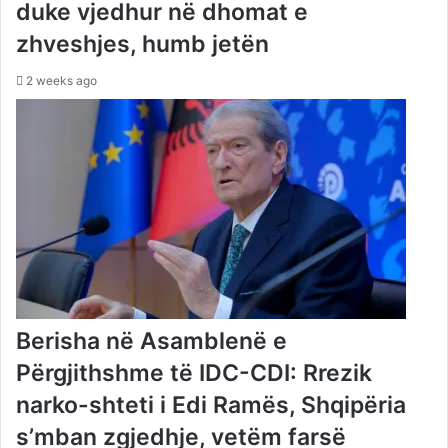
duke vjedhur në dhomat e
zhveshjes, humb jetën
2 weeks ago
Berisha në Asamblenë e
Përgjithshme të IDC-CDI: Rrezik
narko-shteti i Edi Ramës, Shqipëria
s’mban zgjedhje, vetëm farsë