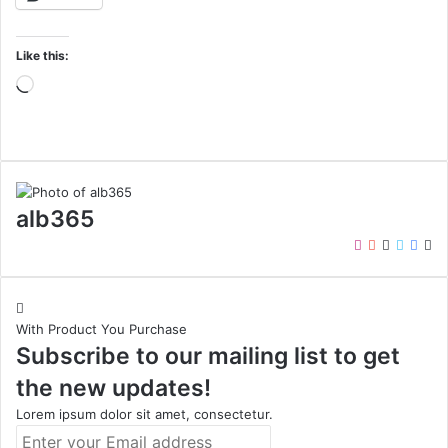
Like this:
Loading…
alb365
Instagram
YouTube
LinkedIn
Twitter
Face
We
With Product You Purchase
Subscribe to our mailing list to get
the new updates!
Lorem ipsum dolor sit amet, consectetur.
Enter