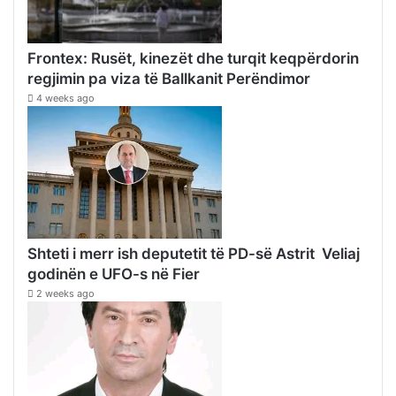
Frontex: Rusët, kinezët dhe turqit keqpërdorin
regjimin pa viza të Ballkanit Perëndimor
4 weeks ago
Shteti i merr ish deputetit të PD-së Astrit Veliaj
godinën e UFO-s në Fier
2 weeks ago