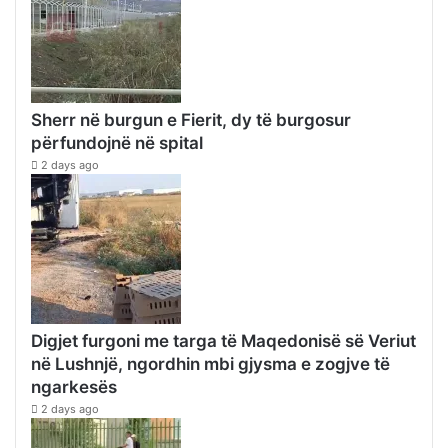
Sherr në burgun e Fierit, dy të burgosur
përfundojnë në spital
2 days ago
Digjet furgoni me targa të Maqedonisë së Veriut
në Lushnjë, ngordhin mbi gjysma e zogjve të
ngarkesës
2 days ago