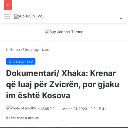
Menu
S
fo
Home
/
Uncategorized
Uncategorized
Dokumentari/ Xhaka: Krenar
që luaj për Zvicrën, por gjaku
im është Kosova
Follow
Send
alb365
March 21, 2023
0
41
on
an
Less than a minute
Twitter
email