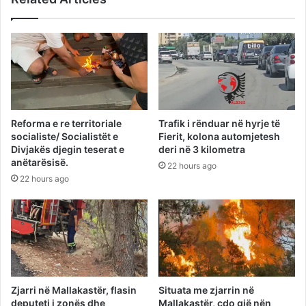
Reforma e re territoriale
Trafik i rënduar në hyrje të
socialiste/ Socialistët e
Fierit, kolona automjetesh
Divjakës djegin teserat e
deri në 3 kilometra
anëtarësisë.
22 hours ago
22 hours ago
Zjarri në Mallakastër, flasin
Situata me zjarrin në
deputeti i zonës dhe
Mallakastër, çdo gjë nën