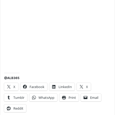
@ALB365
X
Facebook
LinkedIn
X
Tumblr
WhatsApp
Print
Email
Reddit