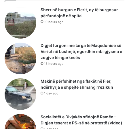
Sherr në burgun e Fierit, dy të burgosur
përfundojnë në spital
10 hours ago
Digjet furgoni me targa të Maqedonisë së
Veriut në Lushnjë, ngordhin mbi gjysma e
zogjve të ngarkesës
13 hours ago
Makinë përfshihet nga flakët në Fier,
ndërhyrja e shpejtë shmang rrezikun
1 day ago
Socialistët e Divjakës sfidojnë Ramën –
Digjen teserat e PS-së në protestë (video)
1 day ago