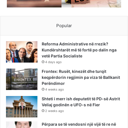
Popular
Reforma Administrative në rrezik?
Kundërshtarët më të fortë po dalin nga
vetë Partia Socialiste
4 days ago
Frontex: Rusët, kinezët dhe turqit
keqpërdorin regjimin pa viza të Ballkanit
Perëndimor
4 weeks ago
Shteti i merr ish deputetit të PD-së Astrit
Veliaj godinën e UFO-s në Fier
2 weeks ago
Përpara se të vendosni një vijë të re në