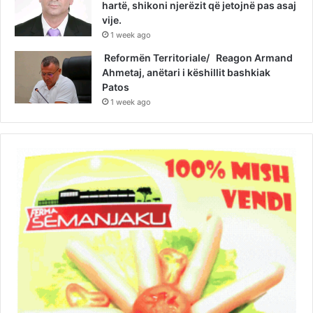
hartë, shikoni njerëzit që jetojnë pas asaj
vije.
1 week ago
Reformën Territoriale/ Reagon Armand
Ahmetaj, anëtari i këshillit bashkiak
Patos
1 week ago