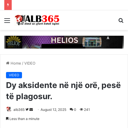
Menu
S
fo
Home
/
VIDEO
VIDEO
Dy aksidente në një orë, pesë
të plagosur.
Follow
Send
alb365
August 12, 2025
0
241
on
an
Less than a minute
Twitter
email