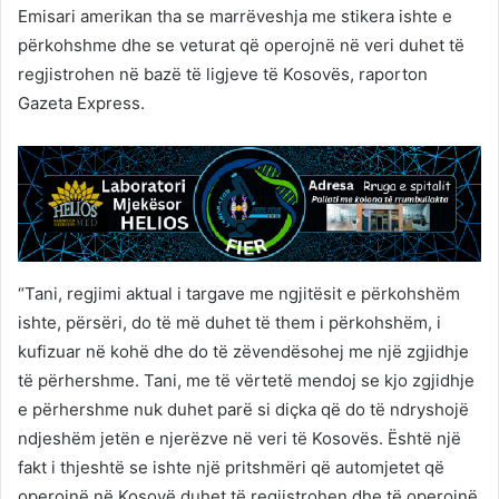
Emisari amerikan tha se marrëveshja me stikera ishte e
përkohshme dhe se veturat që operojnë në veri duhet të
regjistrohen në bazë të ligjeve të Kosovës, raporton
Gazeta Express.
“Tani, regjimi aktual i targave me ngjitësit e përkohshëm
ishte, përsëri, do të më duhet të them i përkohshëm, i
kufizuar në kohë dhe do të zëvendësohej me një zgjidhje
të përhershme. Tani, me të vërtetë mendoj se kjo zgjidhje
e përhershme nuk duhet parë si diçka që do të ndryshojë
ndjeshëm jetën e njerëzve në veri të Kosovës. Është një
fakt i thjeshtë se ishte një pritshmëri që automjetet që
operojnë në Kosovë duhet të regjistrohen dhe të operojnë