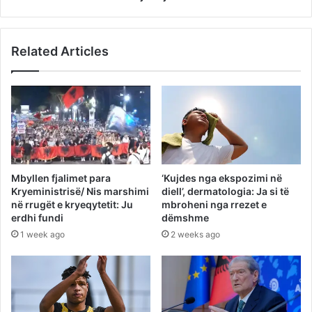
Related Articles
Mbyllen fjalimet para
‘Kujdes nga ekspozimi në
Kryeministrisë/ Nis marshimi
diell’, dermatologia: Ja si të
në rrugët e kryeqytetit: Ju
mbroheni nga rrezet e
erdhi fundi
dëmshme
1 week ago
2 weeks ago