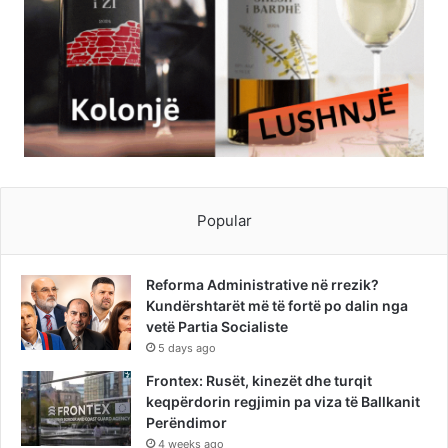
Popular
Reforma Administrative në rrezik?
Kundërshtarët më të fortë po dalin nga
vetë Partia Socialiste
5 days ago
Frontex: Rusët, kinezët dhe turqit
keqpërdorin regjimin pa viza të Ballkanit
Perëndimor
4 weeks ago