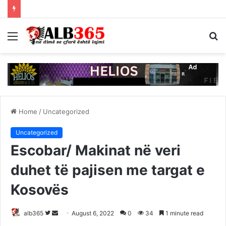
Menu
S
fo
Home
/
Uncategorized
Uncategorized
Escobar/ Makinat në veri
duhet të pajisen me targat e
Kosovës
Follow
Send
alb365
August 6, 2022
0
34
1 minute read
on
an