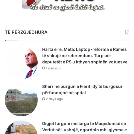
TË PËRZGJEDHURA
Harta e re, Meta: Laptop-reforma e Ramës
të shkojë në referendum. Turp për
deputetët e PS u kthyen shpinën votuesve
1 day ago
Sherr në burgun e Fierit, dy të burgosur
përfundojnë në spital
2 days ago
Digjet furgoni me targa të Maqedonisë së
Veriut në Lushnjë, ngordhin mbi gjysma e