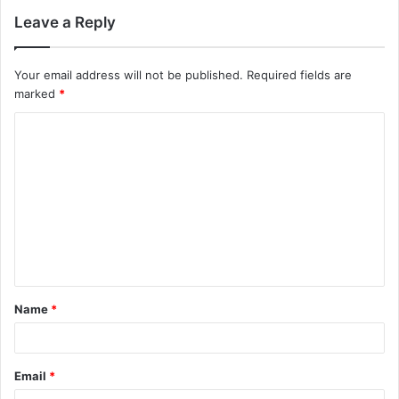
Leave a Reply
Your email address will not be published.
Required fields are
marked
*
C
o
m
m
e
n
t
Name
*
*
Email
*