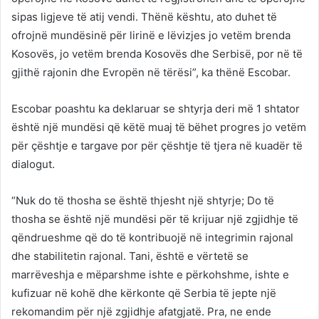
sipas ligjeve të atij vendi. Thënë kështu, ato duhet të
ofrojnë mundësinë për lirinë e lëvizjes jo vetëm brenda
Kosovës, jo vetëm brenda Kosovës dhe Serbisë, por në të
gjithë rajonin dhe Evropën në tërësi”, ka thënë Escobar.
Escobar poashtu ka deklaruar se shtyrja deri më 1 shtator
është një mundësi që këtë muaj të bëhet progres jo vetëm
për çështje e targave por për çështje të tjera në kuadër të
dialogut.
“Nuk do të thosha se është thjesht një shtyrje; Do të
thosha se është një mundësi për të krijuar një zgjidhje të
qëndrueshme që do të kontribuojë në integrimin rajonal
dhe stabilitetin rajonal. Tani, është e vërtetë se
marrëveshja e mëparshme ishte e përkohshme, ishte e
kufizuar në kohë dhe kërkonte që Serbia të jepte një
rekomandim për një zgjidhje afatgjatë. Pra, ne ende