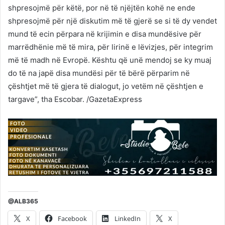
shpresojmë për këtë, por në të njëjtën kohë ne ende
shpresojmë për një diskutim më të gjerë se si të dy vendet
mund të ecin përpara në krijimin e disa mundësive për
marrëdhënie më të mira, për lirinë e lëvizjes, për integrim
më të madh në Evropë. Kështu që unë mendoj se ky muaj
do të na japë disa mundësi për të bërë përparim në
çështjet më të gjera të dialogut, jo vetëm në çështjen e
targave”, tha Escobar. /GazetaExpress
@ALB365
X
Facebook
LinkedIn
X