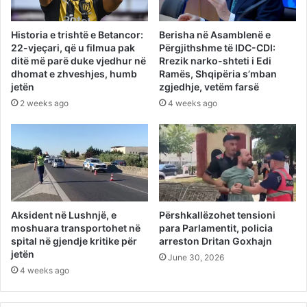
Historia e trishtë e Betancor:
Berisha në Asamblenë e
22-vjeçari, që u filmua pak
Përgjithshme të IDC-CDI:
ditë më parë duke vjedhur në
Rrezik narko-shteti i Edi
dhomat e zhveshjes, humb
Ramës, Shqipëria s’mban
jetën
zgjedhje, vetëm farsë
2 weeks ago
4 weeks ago
Aksident në Lushnjë, e
Përshkallëzohet tensioni
moshuara transportohet në
para Parlamentit, policia
spital në gjendje kritike për
arreston Dritan Goxhajn
jetën
June 30, 2026
4 weeks ago