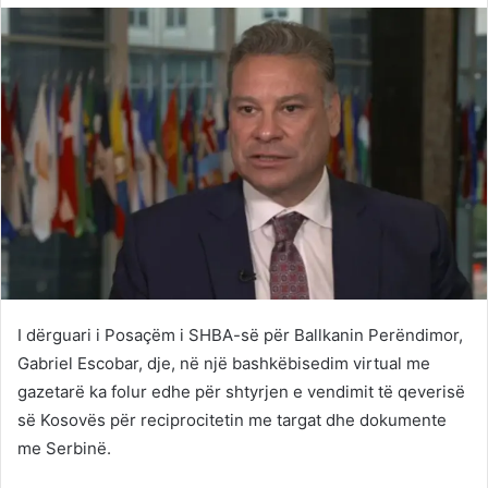
Twitter
email
I dërguari i Posaçëm i SHBA-së për Ballkanin Perëndimor,
Gabriel Escobar, dje, në një bashkëbisedim virtual me
gazetarë ka folur edhe për shtyrjen e vendimit të qeverisë
së Kosovës për reciprocitetin me targat dhe dokumente
me Serbinë.