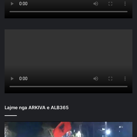
Lajme nga ARKIVA e ALB365
Mbyllen
fjalimet