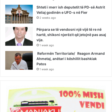
Shteti i merr ish deputetit të PD-së Astrit
Veliaj godinën e UFO-s në Fier
2 weeks ago
Përpara se të vendosni një vijë të re në
hartë, shikoni njerëzit që jetojnë pas asaj
vije.
1 week ago
Reformën Territoriale/ Reagon Armand
Ahmetaj, anëtari i këshillit bashkiak
Patos
1 week ago