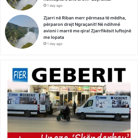
1 day ago
Zjarri në Riban merr përmasa të mëdha,
përparon drejt Ngraçanit! Në ndihmë
avioni i marrë me qira! Zjarrfikësit luftojnë
me lopata
1 day ago