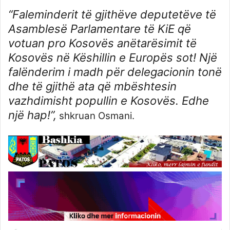
“Faleminderit të gjithëve deputetëve të
Asamblesë Parlamentare të KiE që
votuan pro Kosovës anëtarësimit të
Kosovës në Këshillin e Europës sot! Një
falënderim i madh për delegacionin tonë
dhe të gjithë ata që mbështesin
vazhdimisht popullin e Kosovës. Edhe
një hap!”,
shkruan Osmani.