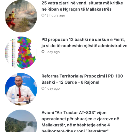
25 vatra zjarri në vend, situata më kritike
në Riban e Ngraçan të Mallakastrës
13 hours ago
PD propozon 12 bashki në qarkun e Fierit,
ja si do të ndaheshin njësitë administrative
1 day ago
Reforma Territoriale/ Propozimi i PD, 100
Bashki – 12 Qarqe – 6 Rajone!
1 day ago
Avioni “Air Tractor AT-833” vijon
operacionet për shuarjen e zjarreve në
Mallakastër, në mbështetje edhe 4
helikopterë dhe droni “Bayraktar”