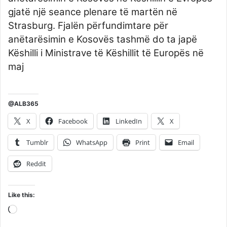
gjatë një seance plenare të martën në
Strasburg. Fjalën përfundimtare për
anëtarësimin e Kosovës tashmë do ta japë
Këshilli i Ministrave të Këshillit të Europës në
maj
@ALB365
X
Facebook
LinkedIn
X
Tumblr
WhatsApp
Print
Email
Reddit
Like this:
Loading…