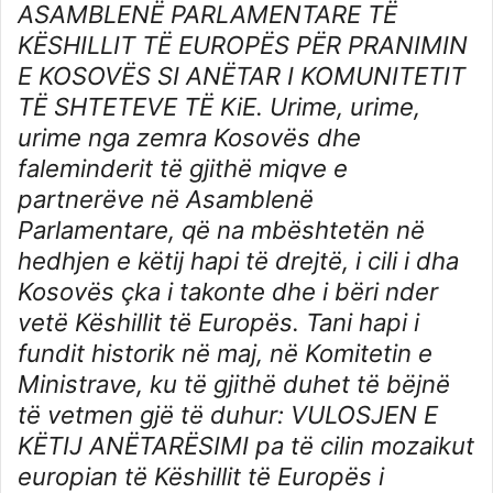
ASAMBLENË PARLAMENTARE TË
KËSHILLIT TË EUROPËS PËR PRANIMIN
E KOSOVËS SI ANËTAR I KOMUNITETIT
TË SHTETEVE TË KiE. Urime, urime,
urime nga zemra Kosovës dhe
faleminderit të gjithë miqve e
partnerëve në Asamblenë
Parlamentare, që na mbështetën në
hedhjen e këtij hapi të drejtë, i cili i dha
Kosovës çka i takonte dhe i bëri nder
vetë Këshillit të Europës. Tani hapi i
fundit historik në maj, në Komitetin e
Ministrave, ku të gjithë duhet të bëjnë
të vetmen gjë të duhur: VULOSJEN E
KËTIJ ANËTARËSIMI pa të cilin mozaikut
europian të Këshillit të Europës i