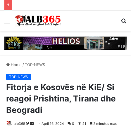
Menu
S
fo
Home
/
TOP-NEWS
TOP-NEWS
Fitorja e Kosovës në KiE/ Si
reagoi Prishtina, Tirana dhe
Beogradi
Follow
Send
alb365
April 16, 2024
0
41
2 minutes read
on
an