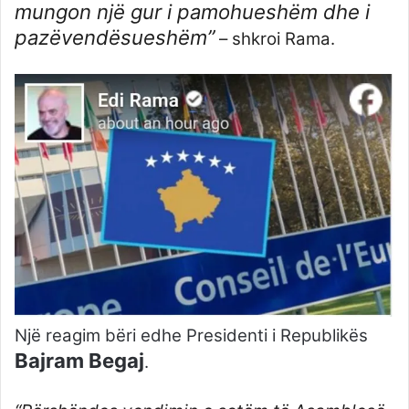
mungon një gur i pamohueshëm dhe i
pazëvendësueshëm”
– shkroi Rama.
Një reagim bëri edhe Presidenti i Republikës
Bajram Begaj
.