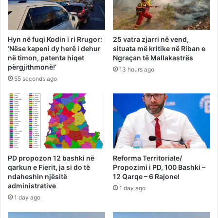
Hyn në fuqi Kodin i ri Rrugor:
25 vatra zjarri në vend,
‘Nëse kapeni dy herë i dehur
situata më kritike në Riban e
në timon, patenta hiqet
Ngraçan të Mallakastrës
përgjithmonë!’
13 hours ago
55 seconds ago
PD propozon 12 bashki në
Reforma Territoriale/
qarkun e Fierit, ja si do të
Propozimi i PD, 100 Bashki –
ndaheshin njësitë
12 Qarqe – 6 Rajone!
administrative
1 day ago
1 day ago