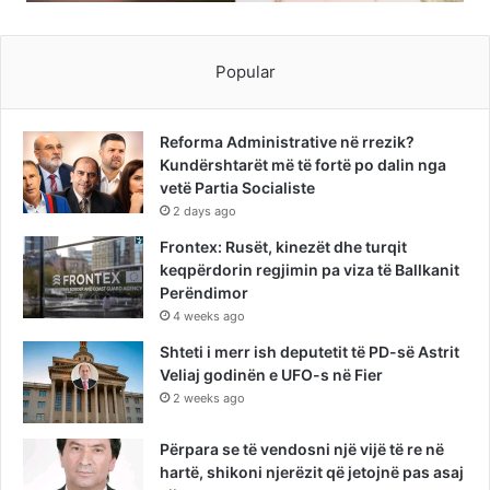
Popular
Reforma Administrative në rrezik?
Kundërshtarët më të fortë po dalin nga
vetë Partia Socialiste
2 days ago
Frontex: Rusët, kinezët dhe turqit
keqpërdorin regjimin pa viza të Ballkanit
Perëndimor
4 weeks ago
Shteti i merr ish deputetit të PD-së Astrit
Veliaj godinën e UFO-s në Fier
2 weeks ago
Përpara se të vendosni një vijë të re në
hartë, shikoni njerëzit që jetojnë pas asaj