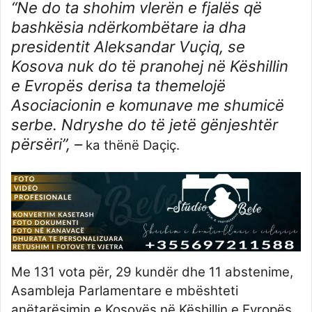
“Ne do ta shohim vlerën e fjalës që
bashkësia ndërkombëtare ia dha
presidentit Aleksandar Vuçiq, se
Kosova nuk do të pranohej në Këshillin
e Evropës derisa ta themelojë
Asociacionin e komunave me shumicë
serbe. Ndryshe do të jetë gënjeshtër
përsëri”, –
ka thënë Daçiç.
Me 131 vota për, 29 kundër dhe 11 abstenime,
Asambleja Parlamentare e mbështeti
anëtarësimin e Kosovës në Këshillin e Evropës