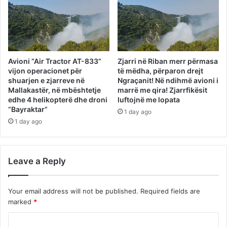
Avioni “Air Tractor AT-833”
Zjarri në Riban merr përmasa
vijon operacionet për
të mëdha, përparon drejt
shuarjen e zjarreve në
Ngraçanit! Në ndihmë avioni i
Mallakastër, në mbështetje
marrë me qira! Zjarrfikësit
edhe 4 helikopterë dhe droni
luftojnë me lopata
“Bayraktar”
1 day ago
1 day ago
Leave a Reply
Your email address will not be published.
Required fields are
marked
*
C