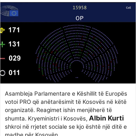
Twitter
email
Asambleja Parlamentare e Këshillit të Europës
votoi PRO që anëtarësimit të Kosovës në këtë
organizatë. Reagimet ishin menjëherë të
Albin Kurti
shumta. Kryeministri i Kosovës,
shkroi në rrjetet sociale se kjo është një ditë e
madhe për Kosovën.