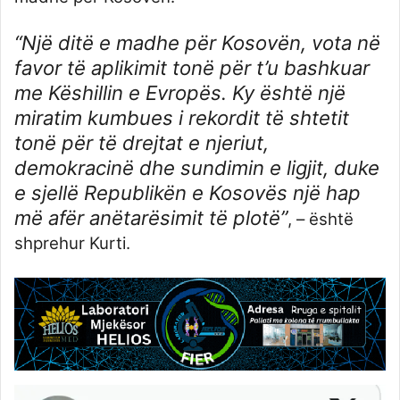
“Një ditë e madhe për Kosovën, vota në
favor të aplikimit tonë për t’u bashkuar
me Këshillin e Evropës. Ky është një
miratim kumbues i rekordit të shtetit
tonë për të drejtat e njeriut,
demokracinë dhe sundimin e ligjit, duke
e sjellë Republikën e Kosovës një hap
më afër anëtarësimit të plotë”
, – është
shprehur Kurti.