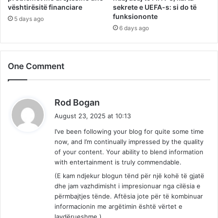
vështirësitë financiare
sekrete e UEFA-s: si do të
funksiononte
5 days ago
6 days ago
One Comment
s
Rod Bogan
a
August 23, 2025 at 10:13
y
I’ve been following your blog for quite some time
s
now, and I’m continually impressed by the quality
:
of your content. Your ability to blend information
with entertainment is truly commendable.
(E kam ndjekur blogun tënd për një kohë të gjatë
dhe jam vazhdimisht i impresionuar nga cilësia e
përmbajtjes tënde. Aftësia jote për të kombinuar
informacionin me argëtimin është vërtet e
lavdërueshme.)