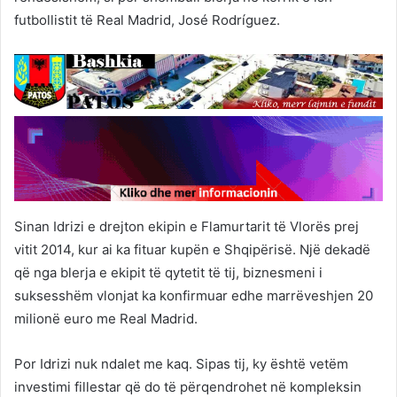
futbollistit të Real Madrid, José Rodríguez.
Sinan Idrizi e drejton ekipin e Flamurtarit të Vlorës prej
vitit 2014, kur ai ka fituar kupën e Shqipërisë. Një dekadë
që nga blerja e ekipit të qytetit të tij, biznesmeni i
suksesshëm vlonjat ka konfirmuar edhe marrëveshjen 20
milionë euro me Real Madrid.
Por Idrizi nuk ndalet me kaq. Sipas tij, ky është vetëm
investimi fillestar që do të përqendrohet në kompleksin