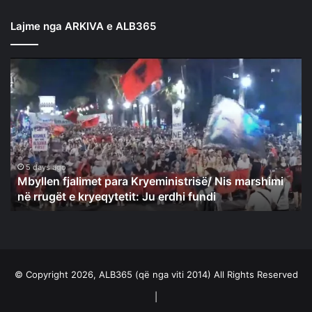
Lajme nga ARKIVA e ALB365
Mbyllen
fjalimet
para
Kryeministrisë/
Nis
marshimi
në
rrugët
5 days ago
Mbyllen fjalimet para Kryeministrisë/ Nis marshimi
e
në rrugët e kryeqytetit: Ju erdhi fundi
kryeqytetit:
Ju
erdhi
fundi
© Copyright 2026, ALB365 (që nga viti 2014) All Rights Reserved
|