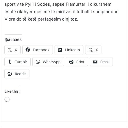
sportiv te Pylli i Sodës, sepse Flamurtari i dikurshëm
është rikthyer mes më të mirëve të futbollit shqiptar dhe
Vlora do të ketë përfaqësim dinjitoz.
@ALB365
X
Facebook
LinkedIn
X
Tumblr
WhatsApp
Print
Email
Reddit
Like this:
Loading…