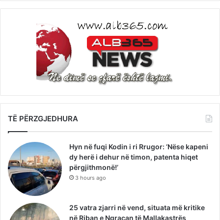
TË PËRZGJEDHURA
Hyn në fuqi Kodin i ri Rrugor: ‘Nëse kapeni
dy herë i dehur në timon, patenta hiqet
përgjithmonë!’
3 hours ago
25 vatra zjarri në vend, situata më kritike
në Riban e Ngraçan të Mallakastrës