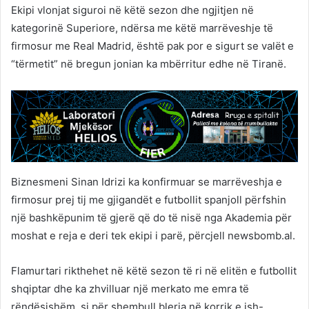
Ekipi vlonjat siguroi në këtë sezon dhe ngjitjen në
kategorinë Superiore, ndërsa me këtë marrëveshje të
firmosur me Real Madrid, është pak por e sigurt se valët e
“tërmetit” në bregun jonian ka mbërritur edhe në Tiranë.
Biznesmeni Sinan Idrizi ka konfirmuar se marrëveshja e
firmosur prej tij me gjigandët e futbollit spanjoll përfshin
një bashkëpunim të gjerë që do të nisë nga Akademia për
moshat e reja e deri tek ekipi i parë, përcjell newsbomb.al.
Flamurtari rikthehet në këtë sezon të ri në elitën e futbollit
shqiptar dhe ka zhvilluar një merkato me emra të
rëndësishëm, si për shembull blerja në korrik e ish-