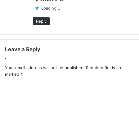
Loading...
Reply
Leave a Reply
Your email address will not be published.
Required fields are
marked
*
C
o
m
m
e
n