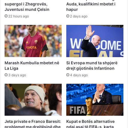
supergol i Zhegrovës,
Auda, kualifikimi mbetet i
Juventusi mund Çelsin
hapur
22 hours ago
2 days ago
Marash Kumbulla mbetet në
Si Evropa mund ta shpjerë
La Liga
drejt gijotinës Infantinon
3 days ago
4 days ago
Jeta private e Franco Baresit:
Kupat e Botës alternative
problemet me drejtësinë dhe
ndaj asaj të FIFA-s, karta