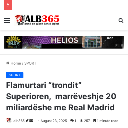
Menu
S
fo
Home
/
SPORT
SPORT
Flamurtari “trondit”
Superioren, marrëveshje 20
miliardëshe me Real Madrid
Follow
Send
alb365
August 23, 2025
1
257
1 minute read
on
an