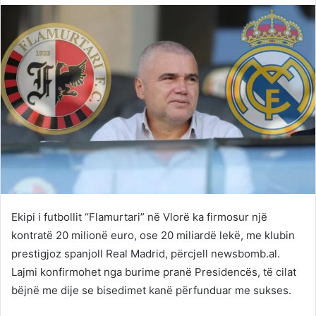
Twitter
email
Ekipi i futbollit “Flamurtari” në Vlorë ka firmosur një
kontratë 20 milionë euro, ose 20 miliardë lekë, me klubin
prestigjoz spanjoll Real Madrid, përcjell newsbomb.al.
Lajmi konfirmohet nga burime pranë Presidencës, të cilat
bëjnë me dije se bisedimet kanë përfunduar me sukses.