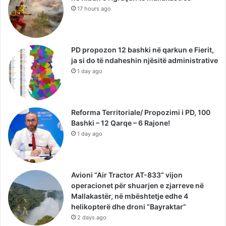
17 hours ago
PD propozon 12 bashki në qarkun e Fierit,
ja si do të ndaheshin njësitë administrative
1 day ago
Reforma Territoriale/ Propozimi i PD, 100
Bashki – 12 Qarqe – 6 Rajone!
1 day ago
Avioni “Air Tractor AT-833” vijon
operacionet për shuarjen e zjarreve në
Mallakastër, në mbështetje edhe 4
helikopterë dhe droni “Bayraktar”
2 days ago