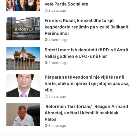
vetë Partia Socialiste
2 days ago
Frontex: Rusët, kinezët dhe turqit
keqpërdorin regjimin pa viza të Ballkanit
Perëndimor
4 weeks ago
Shteti i merr ish deputetit të PD-së Astrit
Veliaj godinën e UFO-s në Fier
2 weeks ago
Përpara se të vendosni një vijë të re në
hartë, shikoni njerëzit që jetojnë pas asaj
vije.
5 days ago
Reformën Territoriale/ Reagon Armand
Ahmetaj, anëtari i këshillit bashkiak
Patos
6 days ago