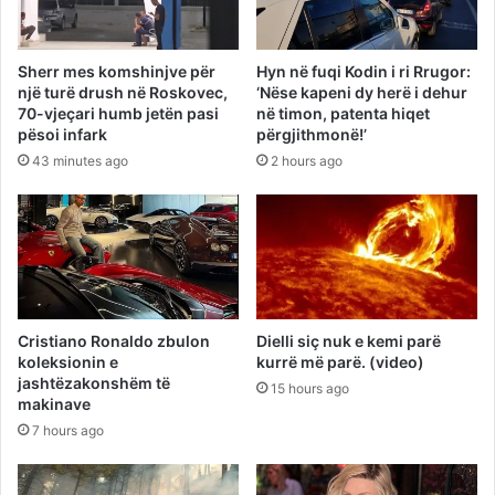
Sherr mes komshinjve për
Hyn në fuqi Kodin i ri Rrugor:
një turë drush në Roskovec,
‘Nëse kapeni dy herë i dehur
70-vjeçari humb jetën pasi
në timon, patenta hiqet
pësoi infark
përgjithmonë!’
43 minutes ago
2 hours ago
Cristiano Ronaldo zbulon
Dielli siç nuk e kemi parë
koleksionin e
kurrë më parë. (video)
jashtëzakonshëm të
15 hours ago
makinave
7 hours ago