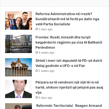
Reforma Administrative në rrezik?
Kundërshtarët më të fortë po dalin nga
vetë Partia Socialiste
2 days ago
Frontex: Rusët, kinezët dhe turqit
keqpërdorin regjimin pa viza të Ballkanit
Perëndimor
4 weeks ago
Shteti i merr ish deputetit të PD-së Astrit
Veliaj godinën e UFO-s në Fier
2 weeks ago
Përpara se të vendosni një vijë të re në
hartë, shikoni njerëzit që jetojnë pas asaj
vije.
5 days ago
Reformën Territoriale/ Reagon Armand