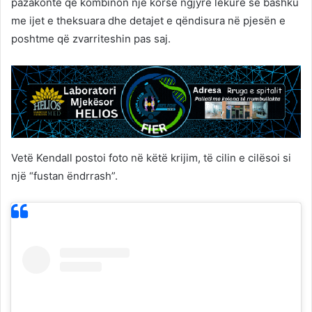
pazakontë që kombinon një korse ngjyrë lëkure së bashku
me ijet e theksuara dhe detajet e qëndisura në pjesën e
poshtme që zvarriteshin pas saj.
Vetë Kendall postoi foto në këtë krijim, të cilin e cilësoi si
një “fustan ëndrrash”.