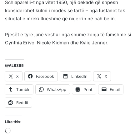
Schiaparelli-t nga vitet 1950, një dekadë që shpesh
konsiderohet kulmi i modës së lartë – nga fustanet tek
siluetat e mrekullueshme që nxjerrin në pah belin.
Pjesët e tyre janë veshur nga shumë zonja të famshme si
Cynthia Erivo, Nicole Kidman dhe Kylie Jenner.
@ALB365
X
Facebook
LinkedIn
X
Tumblr
WhatsApp
Print
Email
Reddit
Like this:
Loading…