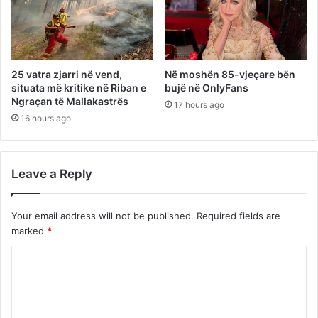
25 vatra zjarri në vend,
Në moshën 85-vjeçare bën
situata më kritike në Riban e
bujë në OnlyFans
Ngraçan të Mallakastrës
17 hours ago
16 hours ago
Leave a Reply
Your email address will not be published.
Required fields are
marked
*
C
o
m