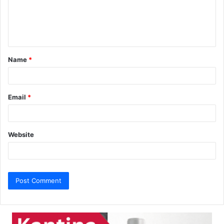
m
e
n
t
Name
*
*
Email
*
Website