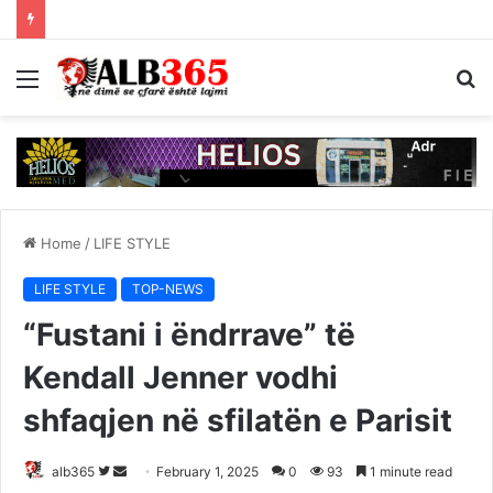
Menu
S
fo
Home
/
LIFE STYLE
LIFE STYLE
TOP-NEWS
“Fustani i ëndrrave” të
Kendall Jenner vodhi
shfaqjen në sfilatën e Parisit
Follow
Send
alb365
February 1, 2025
0
93
1 minute read