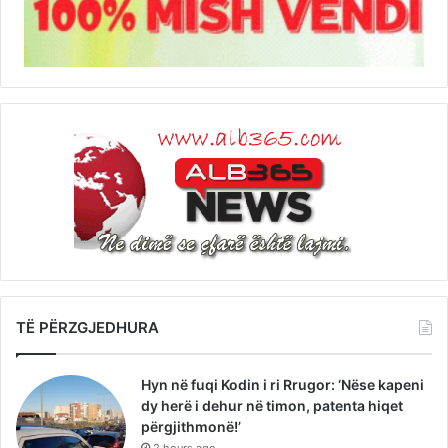
TË PËRZGJEDHURA
Hyn në fuqi Kodin i ri Rrugor: ‘Nëse kapeni
dy herë i dehur në timon, patenta hiqet
përgjithmonë!’
2 hours ago