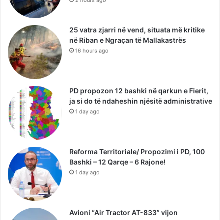
25 vatra zjarri në vend, situata më kritike
në Riban e Ngraçan të Mallakastrës
16 hours ago
PD propozon 12 bashki në qarkun e Fierit,
ja si do të ndaheshin njësitë administrative
1 day ago
Reforma Territoriale/ Propozimi i PD, 100
Bashki – 12 Qarqe – 6 Rajone!
1 day ago
Avioni “Air Tractor AT-833” vijon