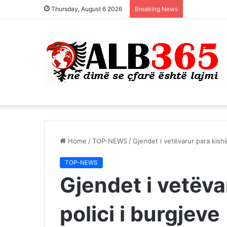
Thursday, August 6 2026
Breaking News
Home
/
TOP-NEWS
/
Gjendet i vetëvarur para kishë
TOP-NEWS
Gjendet i vetëva
polici i burgjeve