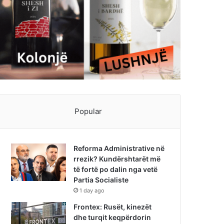
Popular
Reforma Administrative në
rrezik? Kundërshtarët më
të fortë po dalin nga vetë
Partia Socialiste
1 day ago
Frontex: Rusët, kinezët
dhe turqit keqpërdorin