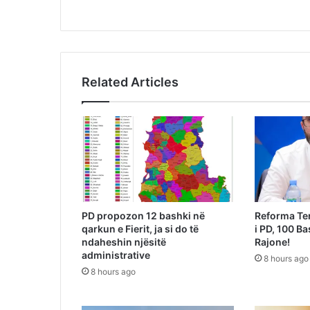
Related Articles
PD propozon 12 bashki në
Reforma Ter
qarkun e Fierit, ja si do të
i PD, 100 Ba
ndaheshin njësitë
Rajone!
administrative
8 hours ago
8 hours ago