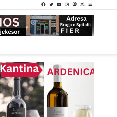
Facebook
Twitter
YouTube
Instagram
Log
Random
Sidebar
In
Article