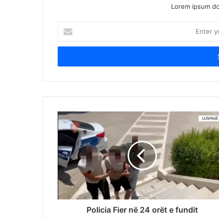
Lorem ipsum dol
Enter
your
Email
address
Policia Fier në 24 orët e fundit