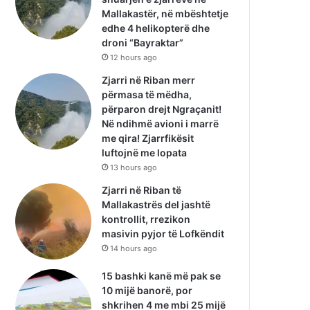
Mallakastër, në mbështetje
edhe 4 helikopterë dhe
droni “Bayraktar”
12 hours ago
Zjarri në Riban merr
përmasa të mëdha,
përparon drejt Ngraçanit!
Në ndihmë avioni i marrë
me qira! Zjarrfikësit
luftojnë me lopata
13 hours ago
Zjarri në Riban të
Mallakastrës del jashtë
kontrollit, rrezikon
masivin pyjor të Lofkëndit
14 hours ago
15 bashki kanë më pak se
10 mijë banorë, por
shkrihen 4 me mbi 25 mijë