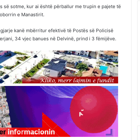
s së sotme, kur ai është përballur me trupin e pajete të
borrin e Manastirit.
jarje kanë mbërritur efektivë të Postës së Policisë
Serjani, 34 vjec banues në Delvinë, prind i 3 fëmijëve.