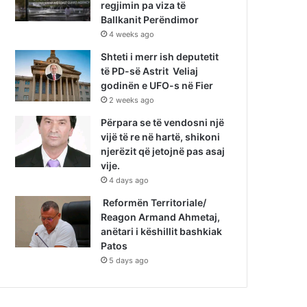
regjimin pa viza të
Ballkanit Perëndimor
4 weeks ago
Shteti i merr ish deputetit
të PD-së Astrit Veliaj
godinën e UFO-s në Fier
2 weeks ago
Përpara se të vendosni një
vijë të re në hartë, shikoni
njerëzit që jetojnë pas asaj
vije.
4 days ago
Reformën Territoriale/
Reagon Armand Ahmetaj,
anëtari i këshillit bashkiak
Patos
5 days ago