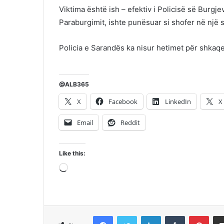
Viktima është ish – efektiv i Policisë së Burg
Paraburgimit, ishte punësuar si shofer në një s
Policia e Sarandës ka nisur hetimet për shkaqe
@ALB365
X
Facebook
LinkedIn
X
Email
Reddit
Like this:
Loading…
Facebook
Twitter
LinkedIn
Tumblr
Pint