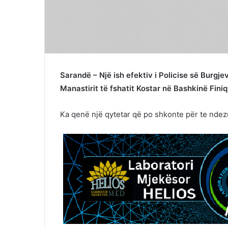
Sarandë – Një ish efektiv i Policise së Burgj
Manastirit të fshatit Kostar në Bashkinë Finiq
Ka qenë një qytetar që po shkonte për te ndezur