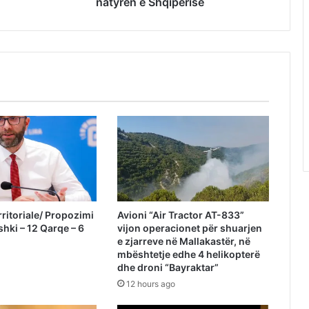
natyrën e Shqipërisë
ritoriale/ Propozimi
Avioni “Air Tractor AT-833”
shki – 12 Qarqe – 6
vijon operacionet për shuarjen
e zjarreve në Mallakastër, në
mbështetje edhe 4 helikopterë
dhe droni “Bayraktar”
12 hours ago