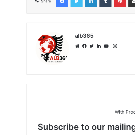
Share
alb365
Instagr
Website
Facebook
Twitter
LinkedIn
YouTube
With Pro
Subscribe to our mailing