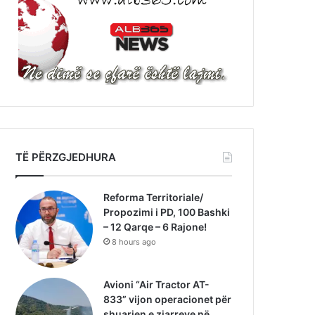
TË PËRZGJEDHURA
Reforma Territoriale/
Propozimi i PD, 100 Bashki
– 12 Qarqe – 6 Rajone!
8 hours ago
Avioni “Air Tractor AT-
833” vijon operacionet për
shuarjen e zjarreve në