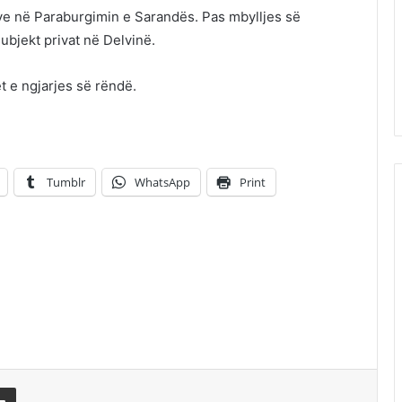
jeve në Paraburgimin e Sarandës. Pas mbylljes së
ubjekt privat në Delvinë.
t e ngjarjes së rëndë.
Tumblr
WhatsApp
Print
erest
Share via Email