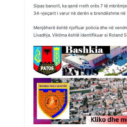
Sipas banorit, ka qenë rreth orës 7 të mbrëmje
34-vjeçarit i varur në derën e brendëshme në o
Menjëherë është njoftuar policia dhe në vendng
Livadhja. Viktima është identifikuar si Roland 