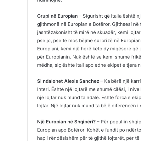
Grupi në Europian
– Sigurisht që Italia është 
gjithmonë në Europian e Botëror. Gjithsesi në 
jashtëzakonisht të mirë në skuadër, kemi lojtar
pse jo, pse të mos bëjmë surprizë në Europi
Europiani, kemi një herë këto dy miqësore që 
për Europianin. Nuk është se kemi shumë frikë
mëdha, siç është Itali apo edhe ekipet e tjera n
Si ndalohet Alexis Sanchez
– Ka bërë një karr
Interi. Është një lojtarë me shumë cilësi, i niv
një lojtar nuk mund ta ndalë. Është forca e ekipi
lojtar. Një lojtar nuk mund ta bëjë diferencën i
Një Europian në Shqipëri?
– Për popullin shqip
Europian apo Botëror. Kohët e fundit po ndërtoh
hap i rëndësishëm për të gjithë lojtarët, për të