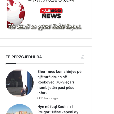
TË PËRZGJEDHURA
Sherr mes komshinjve për
një turë drush në
Roskovec, 70-vjeçari
humb jetën pasi pësoi
infark
16 hours ago
Hyn në fuqi Kodin i ri
Rrugor: ‘Nëse kapeni dy