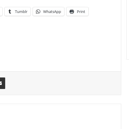
Tumblr
WhatsApp
Print
erest
Share via Email
am