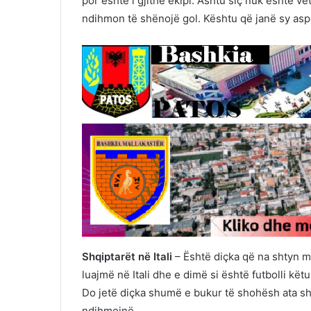
por është i gjithë ekipi. Ashtu siç nuk është ve
ndihmon të shënojë gol. Kështu që janë sy as
Shqiptarët në Itali
– Është diçka që na shtyn më
luajmë në Itali dhe e dimë si është futbolli kë
Do jetë diçka shumë e bukur të shohësh ata sh
ndihmojnë.