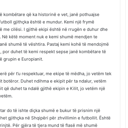
një kombëtare që ka historinë e vet, janë pothuajse
futboll gjithçka është e mundur. Kemi një frymë
ë me cilësi. I gjithë ekipi është në rrugën e duhur dhe
an. Në këtë moment nuk e kemi shumë mendjen te
janë shumë të vështira. Pastaj kemi kohë të mendojmë
, por duhet të kemi respekt sepse janë kombëtare të
ë grupin e Europianit.
ierë për t’u respektuar, me ekipe të mëdha, jo vetëm tek
elit botëror. Duhet ndihma e ekipit për ta ndalur, vetëm
t që duhet ta ndalë gjithë ekipin e Kilit, jo vetëm një
 vetëm.
tar do të ishte diçka shumë e bukur të prisnim një
et gjithçka në Shqipëri për zhvillimin e futbollit. Është
 rinjtë. Për gjëra të tjera mund të flasë më shumë