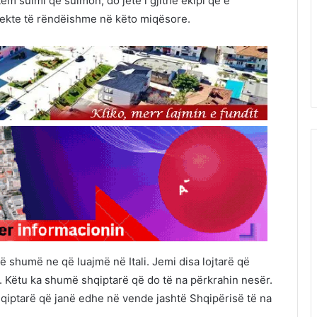
tëm sulmi që sulmon, do jetë i gjithë ekipi që e
pekte të rëndëishme në këto miqësore.
 shumë ne që luajmë në Itali. Jemi disa lojtarë që
tu. Këtu ka shumë shqiptarë që do të na përkrahin nesër.
qiptarë që janë edhe në vende jashtë Shqipërisë të na