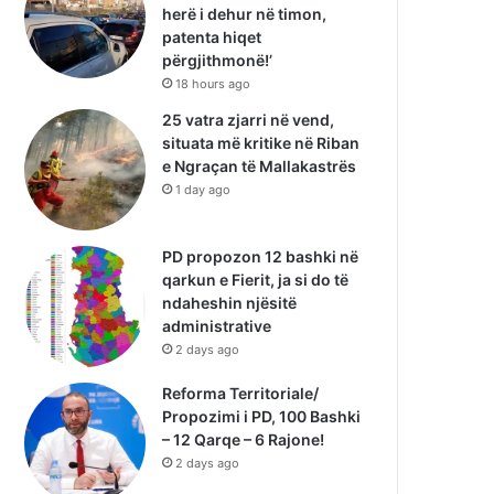
herë i dehur në timon,
patenta hiqet
përgjithmonë!’
18 hours ago
25 vatra zjarri në vend,
situata më kritike në Riban
e Ngraçan të Mallakastrës
1 day ago
PD propozon 12 bashki në
qarkun e Fierit, ja si do të
ndaheshin njësitë
administrative
2 days ago
Reforma Territoriale/
Propozimi i PD, 100 Bashki
– 12 Qarqe – 6 Rajone!
2 days ago