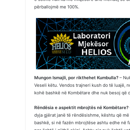
përballojmë me 100%.
Mungon Ismajli, por rikthehet Kumbulla?
– Nuk
Veseli këtu. Vendos trajneri kush do të luajë,
kohë bashkë në Kombëtare dhe nuk besoj që do
Rëndësia e aspektit mbrojtës në Kombëtare?
dyja gjërat janë të rëndësishme, kështu që më 
bashkë, si në fazën mbrojtëse ashtu edhe në 