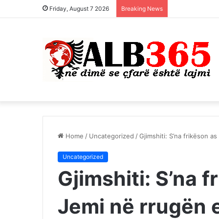
Friday, August 7 2026
Breaking News
Home
/
Uncategorized
/
Gjimshiti: S’na frikëson as
Uncategorized
Gjimshiti: S’na fr
Jemi në rrugën 