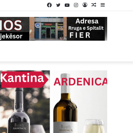
Facebook
Twitter
YouTube
Instagram
Log
Random
Sidebar
In
Article