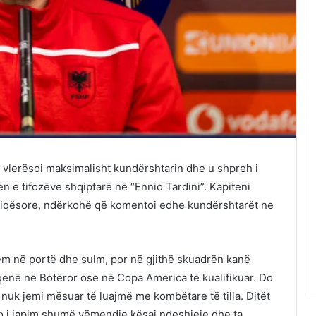
, vlerësoi maksimalisht kundërshtarin dhe u shpreh i
 e tifozëve shqiptarë në “Ennio Tardini”. Kapiteni
 miqësore, ndërkohë që komentoi edhe kundërshtarët ne
ëm në portë dhe sulm, por në gjithë skuadrën kanë
qenë në Botëror ose në Copa America të kualifikuar. Do
 nuk jemi mësuar të luajmë me kombëtare të tilla. Ditët
 i japim shumë vëmendje kësaj ndeshjeje dhe ta