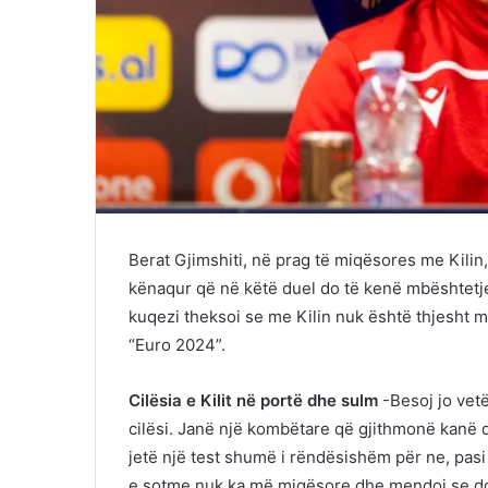
Berat Gjimshiti, në prag të miqësores me Kilin
kënaqur që në këtë duel do të kenë mbështetjen
kuqezi theksoi se me Kilin nuk është thjesht
“Euro 2024”.
Cilësia e Kilit në portë dhe sulm
-Besoj jo vet
cilësi. Janë një kombëtare që gjithmonë kanë 
jetë një test shumë i rëndësishëm për ne, pasi
e sotme nuk ka më miqësore dhe mendoj se do