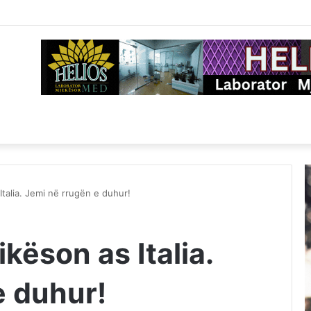
 Italia. Jemi në rrugën e duhur!
ikëson as Italia.
e duhur!