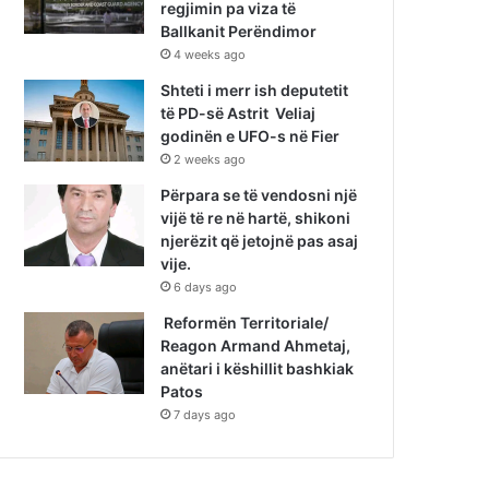
regjimin pa viza të
Ballkanit Perëndimor
4 weeks ago
Shteti i merr ish deputetit
të PD-së Astrit Veliaj
godinën e UFO-s në Fier
2 weeks ago
Përpara se të vendosni një
vijë të re në hartë, shikoni
njerëzit që jetojnë pas asaj
vije.
6 days ago
Reformën Territoriale/
Reagon Armand Ahmetaj,
anëtari i këshillit bashkiak
Patos
7 days ago