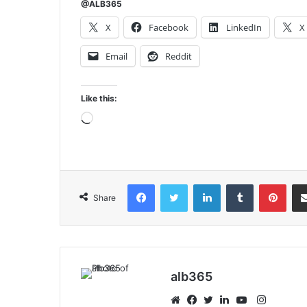
@ALB365
X
Facebook
LinkedIn
X
Email
Reddit
Like this:
Loading…
Facebook
Twitter
LinkedIn
Tumblr
Pint
Share
alb365
Instagr