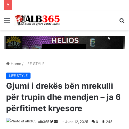
Menu
S
fo
Home
/
LIFE STYLE
LIFE STYLE
Gjumi i drekës bën mrekulli
për trupin dhe mendjen – ja 6
përfitimet kryesore
Follow
Send
alb365
June 12, 2025
0
248
on
an