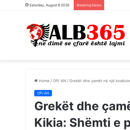
Saturday, August 8 2026
Breaking News
Home
/
OP/ AN
/
Grekët dhe çamët në një koalicion/
OP/ AN
Grekët dhe çamët
Kikia: Shëmti e p