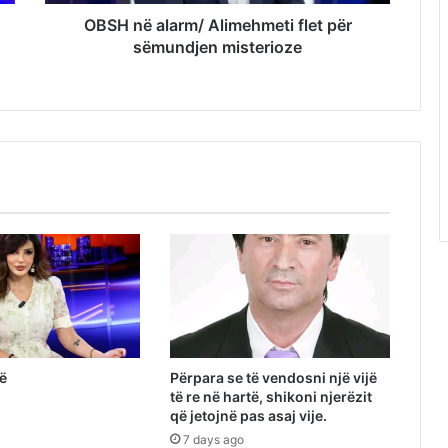
OBSH në alarm/ Alimehmeti flet për
sëmundjen misterioze
të
Përpara se të vendosni një vijë
të re në hartë, shikoni njerëzit
që jetojnë pas asaj vije.
7 days ago