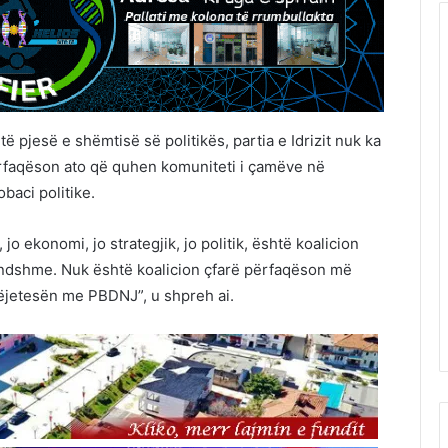
të pjesë e shëmtisë së politikës, partia e Idrizit nuk ka
ërfaqëson ato që quhen komuniteti i çamëve në
baci politike.
 jo ekonomi, jo strategjik, jo politik, është koalicion
ndshme. Nuk është koalicion çfarë përfaqëson më
këjetesën me PBDNJ”, u shpreh ai.