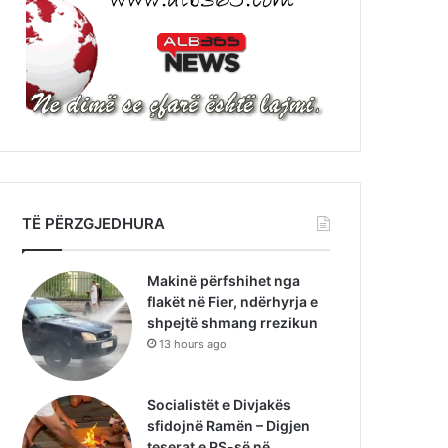
TË PËRZGJEDHURA
Makinë përfshihet nga
flakët në Fier, ndërhyrja e
shpejtë shmang rrezikun
13 hours ago
Socialistët e Divjakës
sfidojnë Ramën – Digjen
teserat e PS-së në