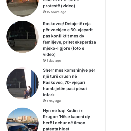
protestë (video)
15 hours ago
Roskovec/ Detaje të reja
për vdekjen e 69-vjeçarit
pas konfliktit mes dy
familjeve, pritet ekspertiza
mjeko-ligjore (foto e
video)
1 day ago
Sherr mes komshinjve për
një turë drush në
Roskovec, 70-vjeçari
humb jetën pasi pësoi
infark
1 day ago
Hyn në fuqi Kodin i ri
Rrugor: ‘Nëse kapeni dy
herë i dehur në timon,
patenta hiqet