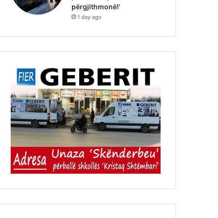
përgjithmonë!’
1 day ago