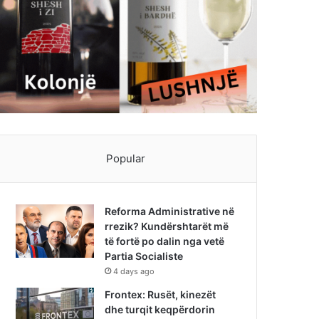
Popular
Reforma Administrative në
rrezik? Kundërshtarët më
të fortë po dalin nga vetë
Partia Socialiste
4 days ago
Frontex: Rusët, kinezët
dhe turqit keqpërdorin