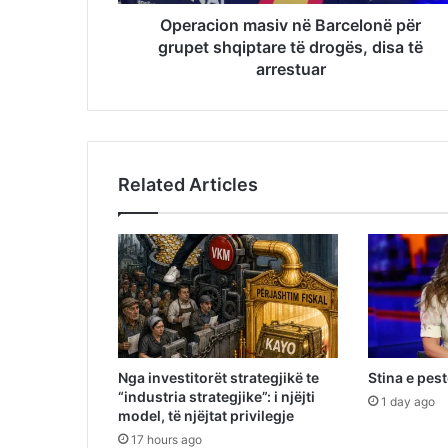
Operacion masiv në Barcelonë për
grupet shqiptare të drogës, disa të
arrestuar
Related Articles
Nga investitorët strategjikë te
Stina e pes
“industria strategjike”: i njëjti
1 day ago
model, të njëjtat privilegje
17 hours ago