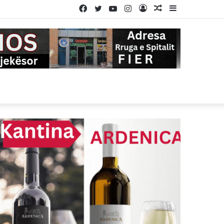
Facebook
Twitter
YouTube
Instagram
Log
Random
Sidebar
In
Article