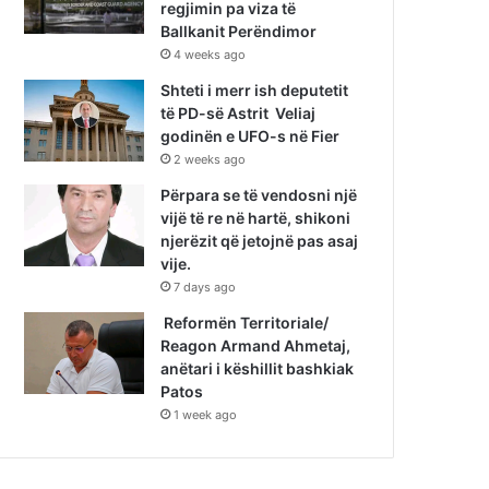
regjimin pa viza të
Ballkanit Perëndimor
4 weeks ago
Shteti i merr ish deputetit
të PD-së Astrit Veliaj
godinën e UFO-s në Fier
2 weeks ago
Përpara se të vendosni një
vijë të re në hartë, shikoni
njerëzit që jetojnë pas asaj
vije.
7 days ago
Reformën Territoriale/
Reagon Armand Ahmetaj,
anëtari i këshillit bashkiak
Patos
1 week ago