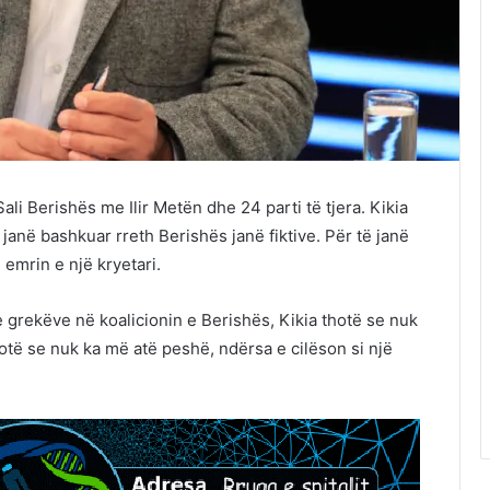
li Berishës me Ilir Metën dhe 24 parti të tjera. Kikia
janë bashkuar rreth Berishës janë fiktive. Për të janë
ë emrin e një kryetari.
 grekëve në koalicionin e Berishës, Kikia thotë se nuk
thotë se nuk ka më atë peshë, ndërsa e cilëson si një