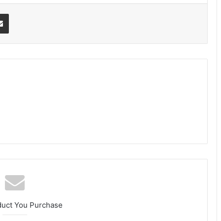
erest
Share via Email
am
duct You Purchase