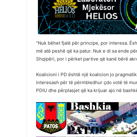
”Nuk bëhet fjalë për principe, por interesa. Ësh
më atë peshë që ka patur. Nuk e di sa ende p
Shqipëri, por i përket partive që kanë bërë akro
Koalicioni i PD është një koalicion jo pragmatik,
interesash për të përmbledhur çdo votë të mu
PDIU dhe përplasjet që ka krijuar ajo në bash