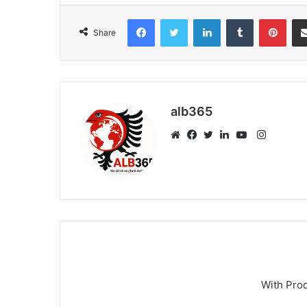
Facebook
Twitter
LinkedIn
Tumblr
Pint
Share
alb365
Instagr
Website
Facebook
Twitter
LinkedIn
YouTube
With Pro