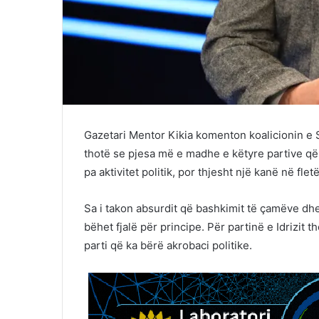
Gazetari Mentor Kikia komenton koalicionin e Sa
thotë se pjesa më e madhe e këtyre partive që 
pa aktivitet politik, por thjesht një kanë në flet
Sa i takon absurdit që bashkimit të çamëve dhe
bëhet fjalë për principe. Për partinë e Idrizit 
parti që ka bërë akrobaci politike.