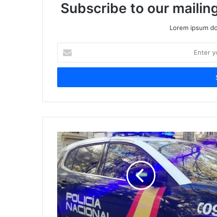
Subscribe to our mailing
Lorem ipsum dol
Enter
your
Email
address