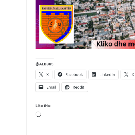
@ALB365
X
Facebook
LinkedIn
X
Email
Reddit
Like this:
Loading…