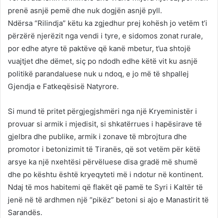
prenë asnjë pemë dhe nuk dogjën asnjë pyll.
Ndërsa “Rilindja” këtu ka zgjedhur prej kohësh jo vetëm t’i
përzërë njerëzit nga vendi i tyre, e sidomos zonat rurale,
por edhe atyre të paktëve që kanë mbetur, t’ua shtojë
vuajtjet dhe dëmet, siç po ndodh edhe këtë vit ku asnjë
politikë parandaluese nuk u ndoq, e jo më të shpallej
Gjendja e Fatkeqësisë Natyrore.
Si mund të pritet përgjegjshmëri nga një Kryeministër i
provuar si armik i mjedisit, si shkatërrues i hapësirave të
gjelbra dhe publike, armik i zonave të mbrojtura dhe
promotor i betonizimit të Tiranës, që sot vetëm për këtë
arsye ka një nxehtësi përvëluese disa gradë më shumë
dhe po kështu është kryeqyteti më i ndotur në kontinent.
Ndaj të mos habitemi që flakët që pamë te Syri i Kaltër të
jenë në të ardhmen një “pikëz” betoni si ajo e Manastirit të
Sarandës.