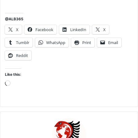
@ALB365
X
Facebook
LinkedIn
X
Tumblr
WhatsApp
Print
Email
Reddit
Like this:
Loading…