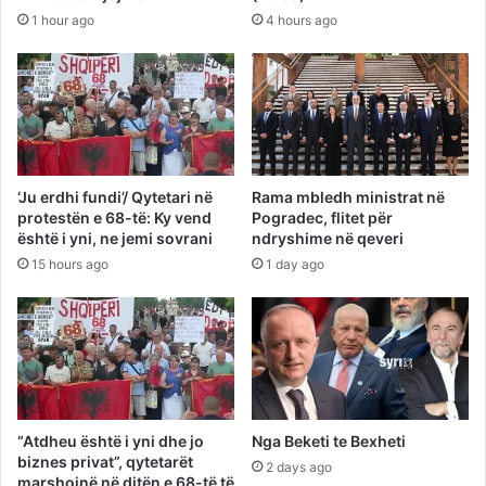
1 hour ago
4 hours ago
‘Ju erdhi fundi’/ Qytetari në
Rama mbledh ministrat në
protestën e 68-të: Ky vend
Pogradec, flitet për
është i yni, ne jemi sovrani
ndryshime në qeveri
15 hours ago
1 day ago
“Atdheu është i yni dhe jo
Nga Beketi te Bexheti
biznes privat”, qytetarët
2 days ago
marshojnë në ditën e 68-të të