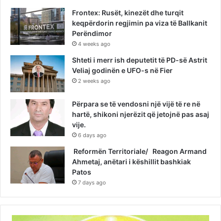
Frontex: Rusët, kinezët dhe turqit
keqpërdorin regjimin pa viza të Ballkanit
Perëndimor
4 weeks ago
Shteti i merr ish deputetit të PD-së Astrit
Veliaj godinën e UFO-s në Fier
2 weeks ago
Përpara se të vendosni një vijë të re në
hartë, shikoni njerëzit që jetojnë pas asaj
vije.
6 days ago
Reformën Territoriale/ Reagon Armand
Ahmetaj, anëtari i këshillit bashkiak
Patos
7 days ago