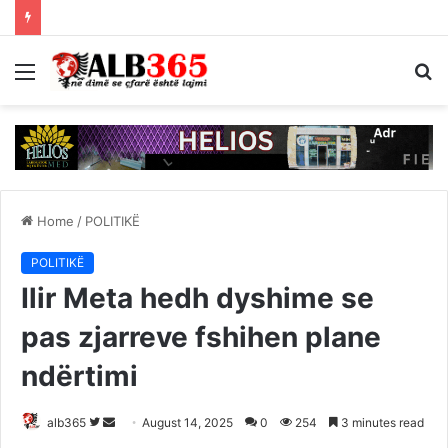
Menu
S
fo
Home
/
POLITIKË
POLITIKË
Ilir Meta hedh dyshime se
pas zjarreve fshihen plane
ndërtimi
Follow
Send
alb365
August 14, 2025
0
254
3 minutes read
on
an