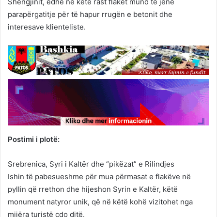
Shëngjinit, edhe në këtë rast flakët mund të jenë
parapërgatitje për të hapur rrugën e betonit dhe
interesave klienteliste.
Postimi i plotë:
Srebrenica, Syri i Kaltër dhe “pikëzat” e Rilindjes
Ishin të pabesueshme për mua përmasat e flakëve në
pyllin që rrethon dhe hijeshon Syrin e Kaltër, këtë
monument natyror unik, që në këtë kohë vizitohet nga
mijëra turistë çdo ditë.