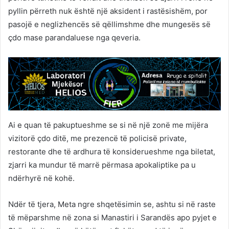
pyllin përreth nuk është një aksident i rastësishëm, por
pasojë e neglizhencës së qëllimshme dhe mungesës së
çdo mase parandaluese nga qeveria.
Ai e quan të pakuptueshme se si në një zonë me mijëra
vizitorë çdo ditë, me prezencë të policisë private,
restorante dhe të ardhura të konsiderueshme nga biletat,
zjarri ka mundur të marrë përmasa apokaliptike pa u
ndërhyrë në kohë.
Ndër të tjera, Meta ngre shqetësimin se, ashtu si në raste
të mëparshme në zona si Manastiri i Sarandës apo pyjet e