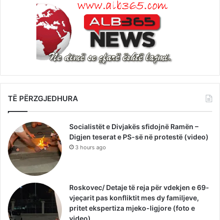
TË PËRZGJEDHURA
Socialistët e Divjakës sfidojnë Ramën –
Digjen teserat e PS-së në protestë (video)
3 hours ago
Roskovec/ Detaje të reja për vdekjen e 69-
vjeçarit pas konfliktit mes dy familjeve,
pritet ekspertiza mjeko-ligjore (foto e
video)