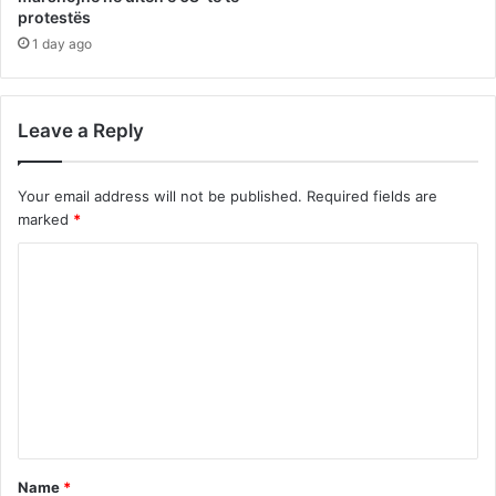
protestës
1 day ago
Leave a Reply
Your email address will not be published.
Required fields are
marked
*
C
o
m
m
e
n
t
Name
*
*