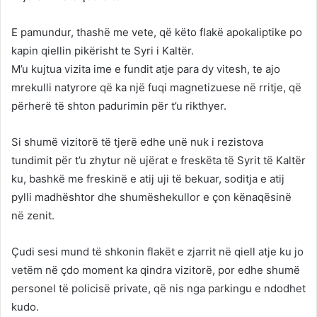
E pamundur, thashë me vete, që këto flakë apokaliptike po
kapin qiellin pikërisht te Syri i Kaltër.
M’u kujtua vizita ime e fundit atje para dy vitesh, te ajo
mrekulli natyrore që ka një fuqi magnetizuese në rritje, që
përherë të shton padurimin për t’u rikthyer.
Si shumë vizitorë të tjerë edhe unë nuk i rezistova
tundimit për t’u zhytur në ujërat e freskëta të Syrit të Kaltër
ku, bashkë me freskinë e atij uji të bekuar, soditja e atij
pylli madhështor dhe shumëshekullor e çon kënaqësinë
në zenit.
Çudi sesi mund të shkonin flakët e zjarrit në qiell atje ku jo
vetëm në çdo moment ka qindra vizitorë, por edhe shumë
personel të policisë private, që nis nga parkingu e ndodhet
kudo.