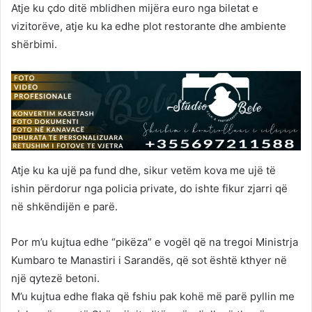
Atje ku çdo ditë mblidhen mijëra euro nga biletat e
vizitorëve, atje ku ka edhe plot restorante dhe ambiente
shërbimi.
Atje ku ka ujë pa fund dhe, sikur vetëm kova me ujë të
ishin përdorur nga policia private, do ishte fikur zjarri që
në shkëndijën e parë.
Por m’u kujtua edhe “pikëza” e vogël që na tregoi Ministrja
Kumbaro te Manastiri i Sarandës, që sot është kthyer në
një qytezë betoni.
M’u kujtua edhe flaka që fshiu pak kohë më parë pyllin me