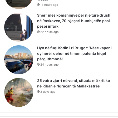
13 hours ago
Sherr mes komshinjve për një turë drush
në Roskovec, 70-vjeçari humb jetën pasi
pësoi infark
22 hours ago
Hyn në fuqi Kodin i ri Rrugor: ‘Nëse kapeni
dy herë i dehur në timon, patenta hiqet
përgjithmonë!’
24 hours ago
25 vatra zjarri në vend, situata më kritike
në Riban e Ngraçan të Mallakastrës
2 days ago