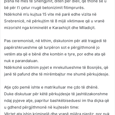
pisha në mes të Shëngjinit, ditën për diell, që thonë se u
bë për t’i çelur rrugë betonizimit fitimprurës.
Ndërkohë m’u kujtua 15 vite më parë edhe vizita në
Srebrenicë, në përkujtim të 8 mijë viktimave që u vranë
mizorisht nga kriminelët e Karaxhiçit dhe Mlladiçit.
Pas ceremonisë, në kthim, diskutonim për atë tragjedi të
papërshkrueshme që turpëron sot e përgjithmonë jo
vetëm ata që e bënë dhe kombin e tyre, por edhe ata që
nuk e parandaluan.
Ndërkohë soditnim pyjet e mrekullueshme të Bosnjës, që
janë të pafund dhe të mirëmbajtur me shumë përkujdesje.
Atje çdo pemë ishte e matrikulluar me çdo të dhënë.
Duke diskutuar për këtë përkujdesje të jashtëzakonshme
ndaj pyjeve atje, papritur bashkëbiseduesi im tha diçka që
u gdhend përgjithmonë në kujtesën time:
Vërtet ata ishin kriminelë dhe vranë mijëra njerëz, por nuk