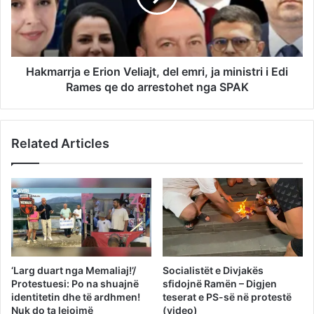
Hakmarrja e Erion Veliajt, del emri, ja ministri i Edi
Rames qe do arrestohet nga SPAK
Related Articles
‘Larg duart nga Memaliaj!’/
Socialistët e Divjakës
Protestuesi: Po na shuajnë
sfidojnë Ramën – Digjen
identitetin dhe të ardhmen!
teserat e PS-së në protestë
Nuk do ta lejojmë
(video)