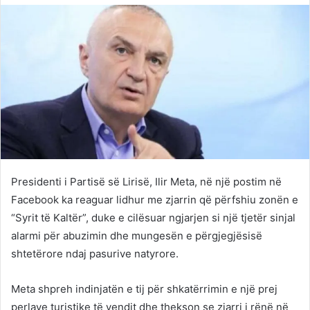
Twitter
email
Presidenti i Partisë së Lirisë, Ilir Meta, në një postim në
Facebook ka reaguar lidhur me zjarrin që përfshiu zonën e
“Syrit të Kaltër”, duke e cilësuar ngjarjen si një tjetër sinjal
alarmi për abuzimin dhe mungesën e përgjegjësisë
shtetërore ndaj pasurive natyrore.
Meta shpreh indinjatën e tij për shkatërrimin e një prej
perlave turistike të vendit dhe thekson se zjarri i rënë në