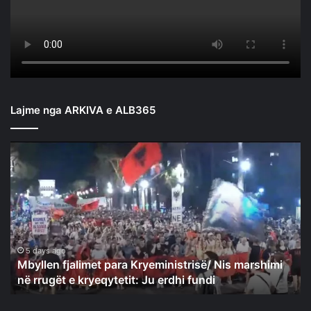
Lajme nga ARKIVA e ALB365
Mbyllen
fjalimet
para
Kryeministrisë/
Nis
marshimi
në
rrugët
5 days ago
Mbyllen fjalimet para Kryeministrisë/ Nis marshimi
e
në rrugët e kryeqytetit: Ju erdhi fundi
kryeqytetit:
Ju
erdhi