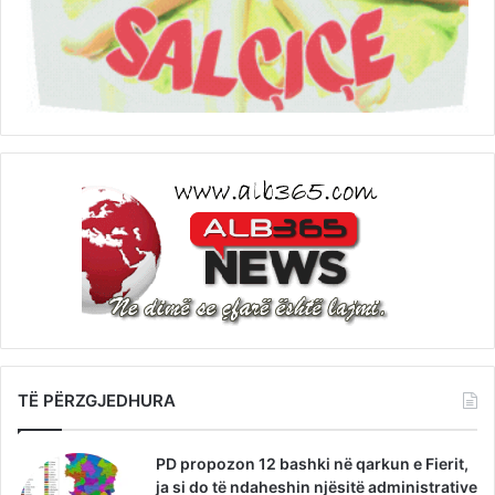
TË PËRZGJEDHURA
PD propozon 12 bashki në qarkun e Fierit,
ja si do të ndaheshin njësitë administrative