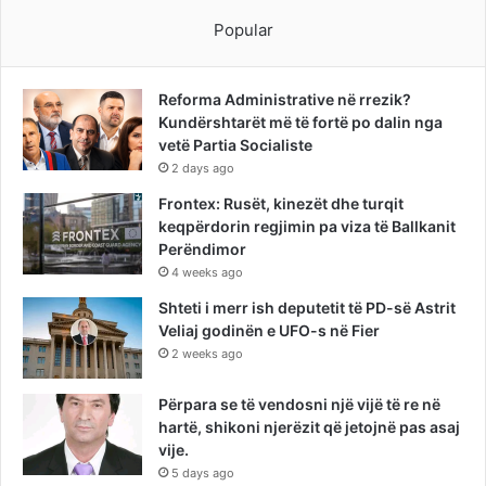
Popular
Reforma Administrative në rrezik?
Kundërshtarët më të fortë po dalin nga
vetë Partia Socialiste
2 days ago
Frontex: Rusët, kinezët dhe turqit
keqpërdorin regjimin pa viza të Ballkanit
Perëndimor
4 weeks ago
Shteti i merr ish deputetit të PD-së Astrit
Veliaj godinën e UFO-s në Fier
2 weeks ago
Përpara se të vendosni një vijë të re në
hartë, shikoni njerëzit që jetojnë pas asaj
vije.
5 days ago