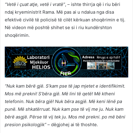
“Vetë i çuat atje, vetë i vratë”
, – ishte thirrja që i riu bëri
ndaj kryeministrit Rama. Më pas ai u ndalua nga disa
efektivë civilë të policisë të cilët kërkuan shoqërimin e tij.
Në videon më poshtë shihet se si i riu kundërshton
shoqërimin.
“Nuk kam bërë gjë. S’kam pse të jap mjetet e identifikimit.
Mos më prekni! S’bëra gjë. Më lini të qetë! Më ktheni
telefonin. Nuk bëra gjë! Nuk bëra asgjë. Më keni lënë pa
punë. Më shkatërruat. Nuk kam pse të vij me ju. Nuk kam
bërë asgjë. Përse të vij tek ju. Mos më prekni. po më bëni
presion psikologjik”
– dëgjohej ai të thoshte.