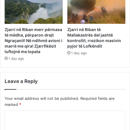
Zjarri në Riban merr përmasa
Zjarri në Riban të
të mëdha, përparon drejt
Mallakastrës del jashtë
Ngraçanit! Në ndihmë avioni i
kontrollit, rrezikon masivin
marrë me qira! Zjarrfikësit
pyjor të Lofkëndit
luftojnë me lopata
1 day ago
1 day ago
Leave a Reply
Your email address will not be published.
Required fields are
marked
*
C
o