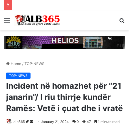
Menu
S
fo
Home
/
TOP-NEWS
TOP-NEWS
Incident në homazhet për “21
janarin”/ I riu thirrje kundër
Ramës: Vetë i çuat dhe i vratë
Follow
Send
alb365
January 21, 2024
0
47
1 minute read
on
an