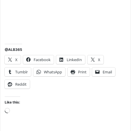
@ALB365
X
Facebook
LinkedIn
X
Tumblr
WhatsApp
Print
Email
Reddit
Like this:
Loading…