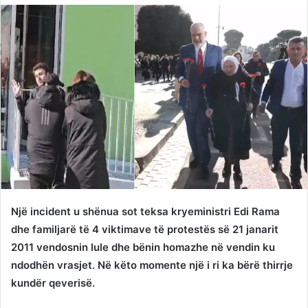
Twitter
email
Një incident u shënua sot teksa kryeministri Edi Rama
dhe familjarë të 4 viktimave të protestës së 21 janarit
2011 vendosnin lule dhe bënin homazhe në vendin ku
ndodhën vrasjet. Në këto momente një i ri ka bërë thirrje
kundër qeverisë.