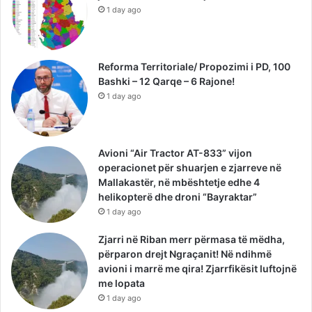
1 day ago
Reforma Territoriale/ Propozimi i PD, 100
Bashki – 12 Qarqe – 6 Rajone!
1 day ago
Avioni “Air Tractor AT-833” vijon
operacionet për shuarjen e zjarreve në
Mallakastër, në mbështetje edhe 4
helikopterë dhe droni “Bayraktar”
1 day ago
Zjarri në Riban merr përmasa të mëdha,
përparon drejt Ngraçanit! Në ndihmë
avioni i marrë me qira! Zjarrfikësit luftojnë
me lopata
1 day ago