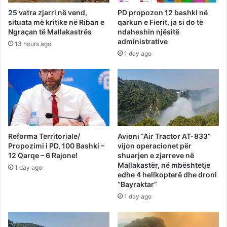
25 vatra zjarri në vend,
PD propozon 12 bashki në
situata më kritike në Riban e
qarkun e Fierit, ja si do të
Ngraçan të Mallakastrës
ndaheshin njësitë
administrative
13 hours ago
1 day ago
Reforma Territoriale/
Avioni “Air Tractor AT-833”
Propozimi i PD, 100 Bashki –
vijon operacionet për
12 Qarqe – 6 Rajone!
shuarjen e zjarreve në
Mallakastër, në mbështetje
1 day ago
edhe 4 helikopterë dhe droni
“Bayraktar”
1 day ago