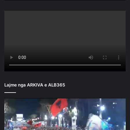
Lajme nga ARKIVA e ALB365
Mbyllen
fjalimet
para
Kryeministrisë/
Nis