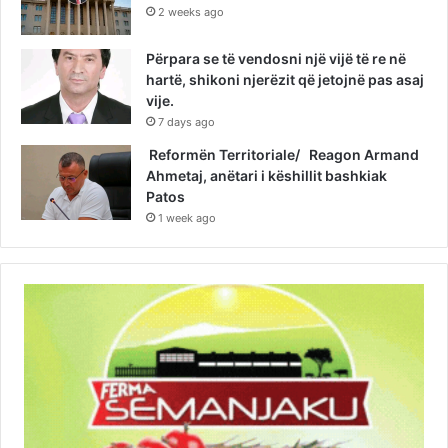
2 weeks ago
Përpara se të vendosni një vijë të re në
hartë, shikoni njerëzit që jetojnë pas asaj
vije.
7 days ago
Reformën Territoriale/ Reagon Armand
Ahmetaj, anëtari i këshillit bashkiak
Patos
1 week ago