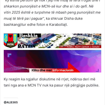
“
Ky është personi që nuk i jep me muaj të tëra rrogat dhe i
shkarkon punonjësit e MCN-së kur dhe si i do qefi. Në
vitin 2025 është e turpshme të mbash peng punonjësit me
muaj të tërë pa i paguar
”, ka shkruar Disha duke
bashkangjitur edhe foton e Karabollajt.
Ky reagim ka ngjallur diskutime në rrjet, ndërsa deri më
tani nga ana e MCN TV nuk ka pasur një përgjigje publike.
@ALB365