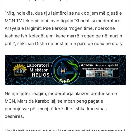
“Miq, ndjekës, dua t’ju lajmëroj se nuk do jem më pjesë e
MCN TV tek emisioni investigativ ‘Xhadat’ si moderatore.
Arsyeja e largimit: Pse kërkoja rrogën time, ndërkohë
tashmë ish-kolegët e mi kanë marrë rrogën që në muajin
prill.”, shkruan Disha në postimin e parë që ndau në story.
Në një tjetër reagim, moderatorja akuzon drejtuesen e
MCN, Marsida Karabollaj, se mban peng pagat e
punonjësve për muaj të tërë dhe i shkarkon sipas
dëshirës.