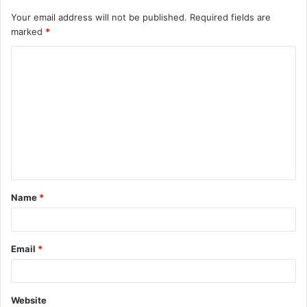
Your email address will not be published.
Required fields are
marked
*
C
o
m
m
e
n
t
Name
*
*
Email
*
Website