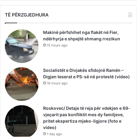
TË PËRZGJEDHURA
Makinë përfshihet nga flakët në Fier,
ndërhyrja e shpejtë shmang rrezikun
15 hours ago
Socialistët e Divjakës sfidojnë Ramën –
Digjen teserat e PS-së në protestë (video)
16 hours ago
Roskovec/ Detaje të reja për vdekjen e 69-
vjeçarit pas konfliktit mes dy familjeve,
pritet ekspertiza mjeko-ligjore (foto e
video)
1 day ago