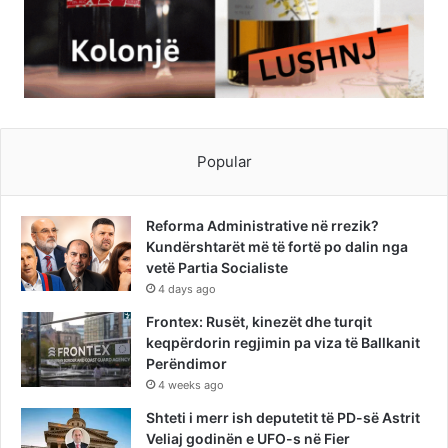
Popular
Reforma Administrative në rrezik?
Kundërshtarët më të fortë po dalin nga
vetë Partia Socialiste
4 days ago
Frontex: Rusët, kinezët dhe turqit
keqpërdorin regjimin pa viza të Ballkanit
Perëndimor
4 weeks ago
Shteti i merr ish deputetit të PD-së Astrit
Veliaj godinën e UFO-s në Fier