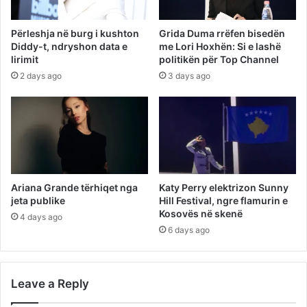
Përleshja në burg i kushton
Grida Duma rrëfen bisedën
Diddy-t, ndryshon data e
me Lori Hoxhën: Si e lashë
lirimit
politikën për Top Channel
2 days ago
3 days ago
Ariana Grande tërhiqet nga
Katy Perry elektrizon Sunny
jeta publike
Hill Festival, ngre flamurin e
Kosovës në skenë
4 days ago
6 days ago
Leave a Reply