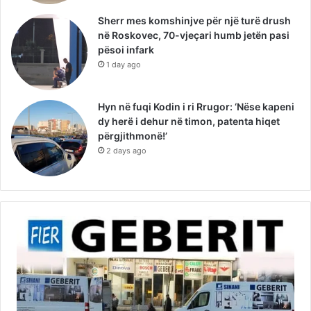
Sherr mes komshinjve për një turë drush
në Roskovec, 70-vjeçari humb jetën pasi
pësoi infark
1 day ago
Hyn në fuqi Kodin i ri Rrugor: ‘Nëse kapeni
dy herë i dehur në timon, patenta hiqet
përgjithmonë!’
2 days ago