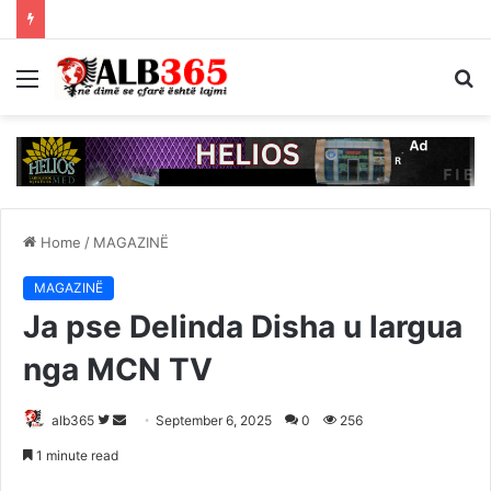
Menu
S
fo
Home
/
MAGAZINË
MAGAZINË
Ja pse Delinda Disha u largua
nga MCN TV
Follow
Send
alb365
September 6, 2025
0
256
on
an
1 minute read
Twitter
email