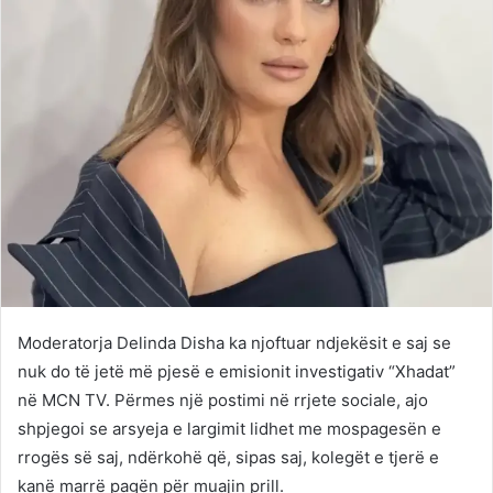
Moderatorja Delinda Disha ka njoftuar ndjekësit e saj se
nuk do të jetë më pjesë e emisionit investigativ “Xhadat”
në MCN TV. Përmes një postimi në rrjete sociale, ajo
shpjegoi se arsyeja e largimit lidhet me mospagesën e
rrogës së saj, ndërkohë që, sipas saj, kolegët e tjerë e
kanë marrë pagën për muajin prill.