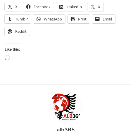
X
Facebook
LinkedIn
X
Tumblr
WhatsApp
Print
Email
Reddit
Like this:
Loading…
alb365