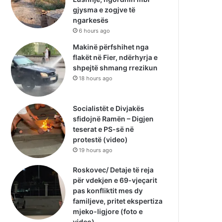
gjysma e zogjve të
ngarkesës
6 hours ago
Makinë përfshihet nga
flakët në Fier, ndërhyrja e
shpejtë shmang rrezikun
18 hours ago
Socialistët e Divjakës
sfidojnë Ramën – Digjen
teserat e PS-së në
protestë (video)
19 hours ago
Roskovec/ Detaje të reja
për vdekjen e 69-vjeçarit
pas konfliktit mes dy
familjeve, pritet ekspertiza
mjeko-ligjore (foto e
video)