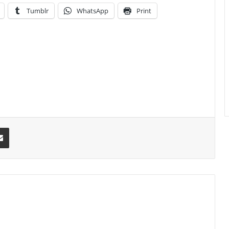
Tumblr
WhatsApp
Print
erest
Share via Email
am