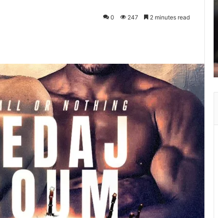
0
247
2 minutes read