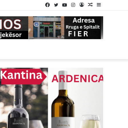
Facebook
Twitter
YouTube
Instagram
Log
Random
Sidebar
In
Article