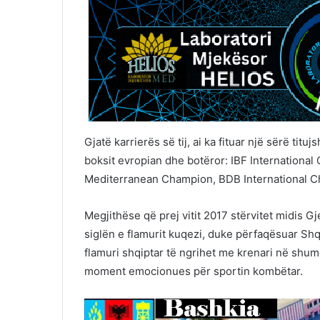
Gjatë karrierës së tij, ai ka fituar një sërë ti
boksit evropian dhe botëror: IBF Internationa
Mediterranean Champion, BDB International 
Megjithëse që prej vitit 2017 stërvitet midis
siglën e flamurit kuqezi, duke përfaqësuar Sh
flamuri shqiptar të ngrihet me krenari në shum
moment emocionues për sportin kombëtar.