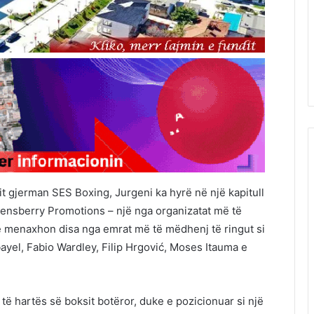
it gjerman SES Boxing, Jurgeni ka hyrë në një kapitull
Queensberry Promotions – një nga organizatat më të
që menaxhon disa nga emrat më të mëdhenj të ringut si
ayel, Fabio Wardley, Filip Hrgović, Moses Itauma e
 hartës së boksit botëror, duke e pozicionuar si një