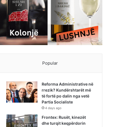
Popular
Reforma Administrative në
rrezik? Kundërshtarët më
të fortë po dalin nga vetë
Partia Socialiste
4 days ago
Frontex: Rusët, kinezët
dhe turqit keqpërdorin