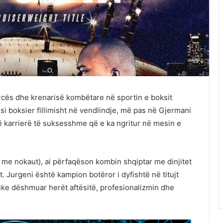
orcës dhe krenarisë kombëtare në sportin e boksit
 si boksier fillimisht në vendlindje, më pas në Gjermani
ë karrierë të suksesshme që e ka ngritur në mesin e
 me nokaut), ai përfaqëson kombin shqiptar me dinjitet
t. Jurgeni është kampion botëror i dyfishtë në titujt
ke dëshmuar herët aftësitë, profesionalizmin dhe