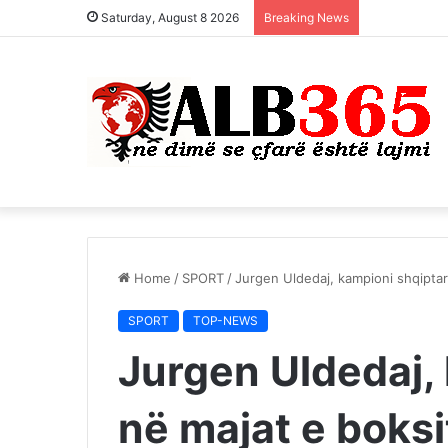
Saturday, August 8 2026
Breaking News
Home
/
SPORT
/
Jurgen Uldedaj, kampioni shqiptar
SPORT
TOP-NEWS
Jurgen Uldedaj,
në majat e boksi