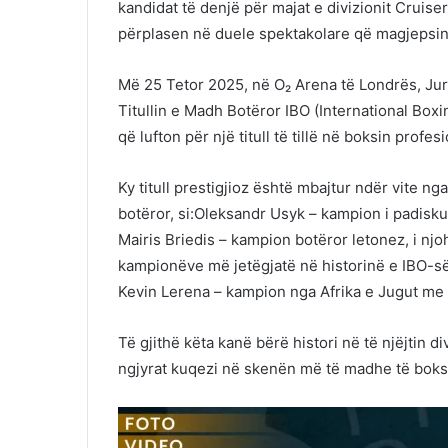
kandidat të denjë për majat e divizionit Cruise
përplasen në duele spektakolare që magjepsin
Më 25 Tetor 2025, në O₂ Arena të Londrës, Jurg
Titullin e Madh Botëror IBO (International Boxi
që lufton për një titull të tillë në boksin profesi
Ky titull prestigjioz është mbajtur ndër vite n
botëror, si:Oleksandr Usyk – kampion i padisk
Mairis Briedis – kampion botëror letonez, i nj
kampionëve më jetëgjatë në historinë e IBO-së
Kevin Lerena – kampion nga Afrika e Jugut me
Të gjithë këta kanë bërë histori në të njëjtin d
ngjyrat kuqezi në skenën më të madhe të boksi