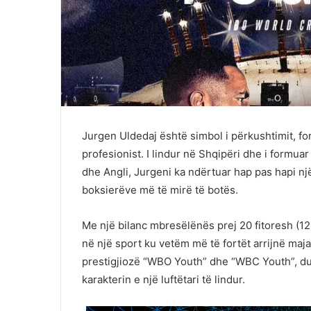
Jurgen Uldedaj është simbol i përkushtimit, f
profesionist. I lindur në Shqipëri dhe i formuar
dhe Angli, Jurgeni ka ndërtuar hap pas hapi nj
boksierëve më të mirë të botës.
Me një bilanc mbresëlënës prej 20 fitoresh (12
në një sport ku vetëm më të fortët arrijnë maja
prestigjiozë “WBO Youth” dhe “WBC Youth”, du
karakterin e një luftëtari të lindur.