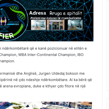
tujsh ndërkombëtarë që e kanë pozicionuar në elitën e
l Champion, WBA Inter-Continental Champion, IBO
Champion.
 Gjermanisë dhe Anglisë, Jurgen Uldedaj bokson me
qipërinë në çdo ndeshje ndërkombëtare. Ai ka bërë që
ë arena evropiane, duke e kthyer çdo fitore në një