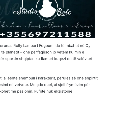
amerunas Rolly Lambert Fogoum, do të mbahet në O₂
 të planetit – dhe përfaqëson jo vetëm kulmin e
ër sportin shqiptar, ku flamuri kuqezi do të valëvitet
 ai është shembull i karakterit, përulësisë dhe shpirtit
simi në vetvete. Me çdo duel, ai sjell frymëzim për
kohet me pasionin, kufijtë nuk ekzistojnë.