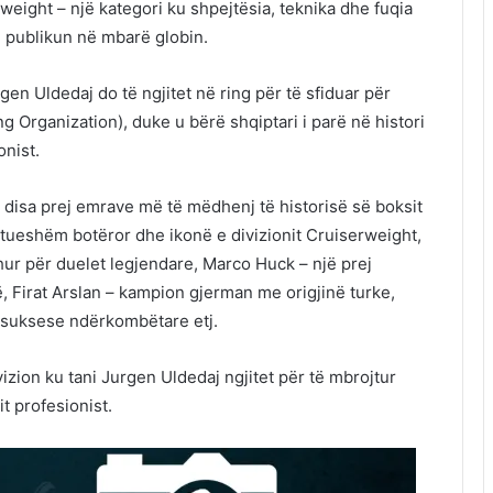
rweight – një kategori ku shpejtësia, teknika dhe fuqia
 publikun në mbarë globin.
en Uldedaj do të ngjitet në ring për të sfiduar për
ng Organization), duke u bërë shqiptari i parë në histori
onist.
ga disa prej emrave më të mëdhenj të historisë së boksit
utueshëm botëror dhe ikonë e divizionit Cruiserweight,
ohur për duelet legjendare, Marco Huck – një prej
, Firat Arslan – kampion gjerman me origjinë turke,
 suksese ndërkombëtare etj.
ivizion ku tani Jurgen Uldedaj ngjitet për të mbrojtur
t profesionist.