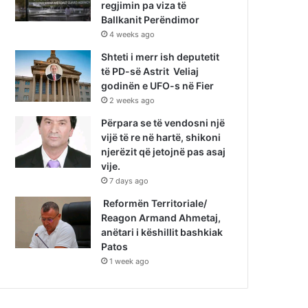
regjimin pa viza të
Ballkanit Perëndimor
4 weeks ago
Shteti i merr ish deputetit
të PD-së Astrit Veliaj
godinën e UFO-s në Fier
2 weeks ago
Përpara se të vendosni një
vijë të re në hartë, shikoni
njerëzit që jetojnë pas asaj
vije.
7 days ago
Reformën Territoriale/
Reagon Armand Ahmetaj,
anëtari i këshillit bashkiak
Patos
1 week ago