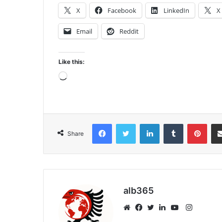
X
Facebook
LinkedIn
X
Email
Reddit
Like this:
Loading…
Facebook
Twitter
LinkedIn
Tumblr
Pint
Share
alb365
Instagr
Website
Facebook
Twitter
LinkedIn
YouTube