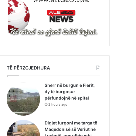
TË PËRZGJEDHURA
Sherr në burgun e Fierit,
dy të burgosur
përfundojnë në spital
2 hours ago
Digjet furgoni me targa të
Maqedonisë së Veriut në
Lushnjë, ngordhin mbi