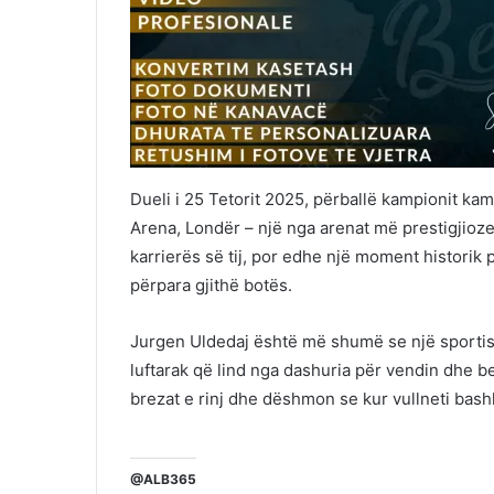
Dueli i 25 Tetorit 2025, përballë kampionit k
Arena, Londër – një nga arenat më prestigjioze
karrierës së tij, por edhe një moment historik p
përpara gjithë botës.
Jurgen Uldedaj është më shumë se një sportist:
luftarak që lind nga dashuria për vendin dhe be
brezat e rinj dhe dëshmon se kur vullneti bash
@ALB365