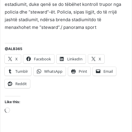
estadiumit, duke qenë se do tëbëhet kontroll trupor nga
policia dhe “steward”-ët. Policia, sipas ligjit, do të rrijë
jashtë stadiumit, ndërsa brenda stadiumitdo të
menaxhohet me “steward”./ panorama sport
@ALB365
X
Facebook
LinkedIn
X
Tumblr
WhatsApp
Print
Email
Reddit
Like this:
Loading…