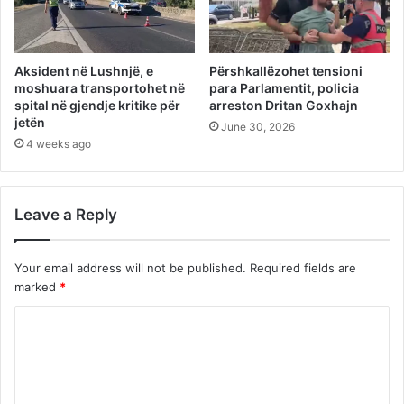
Aksident në Lushnjë, e
Përshkallëzohet tensioni
moshuara transportohet në
para Parlamentit, policia
spital në gjendje kritike për
arreston Dritan Goxhajn
jetën
June 30, 2026
4 weeks ago
Leave a Reply
Your email address will not be published.
Required fields are
marked
*
C
o
m
m