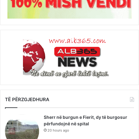
TË PËRZGJEDHURA
Sherr në burgun e Fierit, dy të burgosur
përfundojnë në spital
20 hours ago