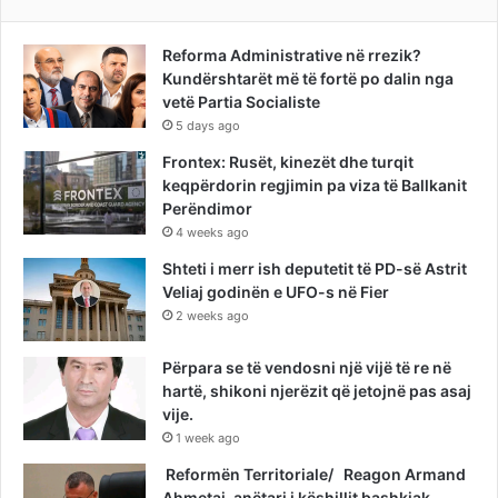
Reforma Administrative në rrezik?
Kundërshtarët më të fortë po dalin nga
vetë Partia Socialiste
5 days ago
Frontex: Rusët, kinezët dhe turqit
keqpërdorin regjimin pa viza të Ballkanit
Perëndimor
4 weeks ago
Shteti i merr ish deputetit të PD-së Astrit
Veliaj godinën e UFO-s në Fier
2 weeks ago
Përpara se të vendosni një vijë të re në
hartë, shikoni njerëzit që jetojnë pas asaj
vije.
1 week ago
Reformën Territoriale/ Reagon Armand
Ahmetaj, anëtari i këshillit bashkiak