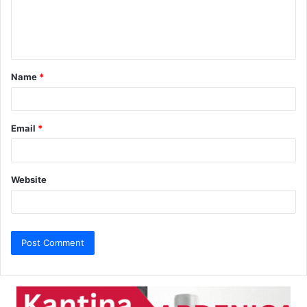
e
n
t
Name
*
*
Email
*
Website