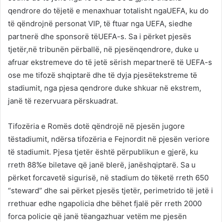
qendrore do tëjetë e menaxhuar totalisht ngaUEFA, ku do
të qëndrojnë personat VIP, të ftuar nga UEFA, siedhe
partnerë dhe sponsorë tëUEFA-s. Sa i përket pjesës
tjetër,në tribunën përballë, në pjesënqendrore, duke u
afruar ekstremeve do të jetë sërish mepartnerë të UEFA-s
ose me tifozë shqiptarë dhe të dyja pjesëtekstreme të
stadiumit, nga pjesa qendrore duke shkuar në ekstrem,
janë të rezervuara përskuadrat.
Tifozëria e Romës dotë qëndrojë në pjesën jugore
tëstadiumit, ndërsa tifozëria e Fejnordit në pjesën veriore
të stadiumit. Pjesa tjetër është përpublikun e gjerë, ku
rreth 88%e biletave që janë blerë, janëshqiptarë. Sa u
përket forcavetë sigurisë, në stadium do tëketë rreth 650
“steward” dhe sai përket pjesës tjetër, perimetrido të jetë i
rrethuar edhe ngapolicia dhe bëhet fjalë për rreth 2000
forca policie që janë tëangazhuar vetëm me pjesën