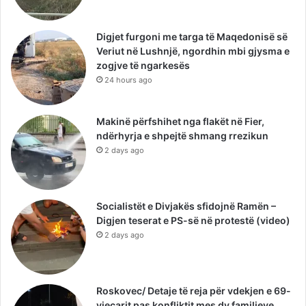
Digjet furgoni me targa të Maqedonisë së
Veriut në Lushnjë, ngordhin mbi gjysma e
zogjve të ngarkesës
24 hours ago
Makinë përfshihet nga flakët në Fier,
ndërhyrja e shpejtë shmang rrezikun
2 days ago
Socialistët e Divjakës sfidojnë Ramën –
Digjen teserat e PS-së në protestë (video)
2 days ago
Roskovec/ Detaje të reja për vdekjen e 69-
vjeçarit pas konfliktit mes dy familjeve,