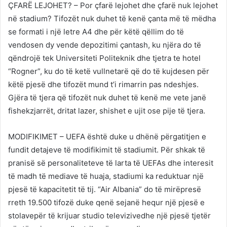
ÇFARË LEJOHET? – Por çfarë lejohet dhe çfarë nuk lejohet
në stadium? Tifozët nuk duhet të kenë çanta më të mëdha
se formati i një letre A4 dhe për këtë qëllim do të
vendosen dy vende depozitimi çantash, ku njëra do të
qëndrojë tek Universiteti Politeknik dhe tjetra te hotel
“Rogner”, ku do të ketë vullnetarë që do të kujdesen për
këtë pjesë dhe tifozët mund t’i rimarrin pas ndeshjes.
Gjëra të tjera që tifozët nuk duhet të kenë me vete janë
fishekzjarrët, dritat lazer, shishet e ujit ose pije të tjera.
MODIFIKIMET – UEFA është duke u dhënë përgatitjen e
fundit detajeve të modifikimit të stadiumit. Për shkak të
pranisë së personaliteteve të larta të UEFAs dhe interesit
të madh të mediave të huaja, stadiumi ka reduktuar një
pjesë të kapacitetit të tij. “Air Albania” do të mirëpresë
rreth 19.500 tifozë duke qenë sejanë hequr një pjesë e
stolavepër të krijuar studio televizivedhe një pjesë tjetër