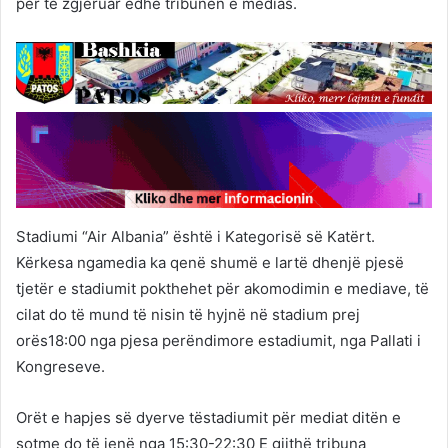
për të zgjeruar edhe tribunën e medias.
Stadiumi “Air Albania” është i Kategorisë së Katërt.
Kërkesa ngamedia ka qenë shumë e lartë dhenjë pjesë
tjetër e stadiumit pokthehet për akomodimin e mediave, të
cilat do të mund të nisin të hyjnë në stadium prej
orës18:00 nga pjesa perëndimore estadiumit, nga Pallati i
Kongreseve.
Orët e hapjes së dyerve tëstadiumit për mediat ditën e
sotme do të jenë nga 15:30-22:30 E gjithë tribuna