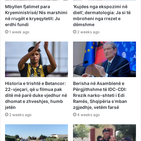
Mbyllen fjalimet para
‘Kujdes nga ekspozimi në
Kryeministrisë/ Nis marshimi
diell’, dermatologia: Ja si të
në rrugët e kryeqytetit: Ju
mbroheni nga rrezet e
erdhi fundi
dëmshme
1 week ago
2 weeks ago
Historia e trishtë e Betancor:
Berisha në Asamblenë e
22-vjeçari, që u filmua pak
Përgjithshme të IDC-CDI:
ditë më parë duke vjedhur në
Rrezik narko-shteti i Edi
dhomat e zhveshjes, humb
Ramës, Shqipëria s’mban
jetën
zgjedhje, vetëm farsë
2 weeks ago
4 weeks ago