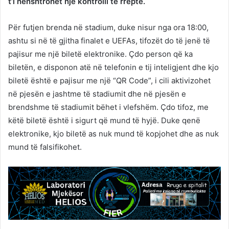
t’i nënshtrohet një kontrolli të rreptë.
Për futjen brenda në stadium, duke nisur nga ora 18:00,
ashtu si në të gjitha finalet e UEFAs, tifozët do të jenë të
pajisur me një biletë elektronike. Çdo person që ka
biletën, e disponon atë në telefonin e tij inteligjent dhe kjo
biletë është e pajisur me një “QR Code”, i cili aktivizohet
në pjesën e jashtme të stadiumit dhe në pjesën e
brendshme të stadiumit bëhet i vlefshëm. Çdo tifoz, me
këtë biletë është i sigurt që mund të hyjë. Duke qenë
elektronike, kjo biletë as nuk mund të kopjohet dhe as nuk
mund të falsifikohet.