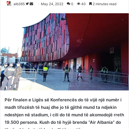
Follow
Send
alb365
May 24, 2022
0
40
2 minutes read
on
an
Twitter
email
Për finalen e Ligës së Konferencës do të vijë një numër i
madh tifozësh të huaj dhe jo të gjithë mund ta ndjekin
ndeshjen në stadium, i cili do të mund të akomodojë rreth
19.500 persona. Kush do të hyjë brenda “Air Albania” do