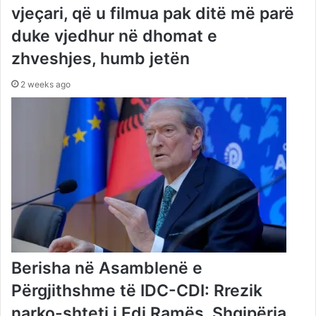
vjeçari, që u filmua pak ditë më parë
duke vjedhur në dhomat e
zhveshjes, humb jetën
2 weeks ago
Berisha në Asamblenë e
Përgjithshme të IDC-CDI: Rrezik
narko-shteti i Edi Ramës, Shqipëria