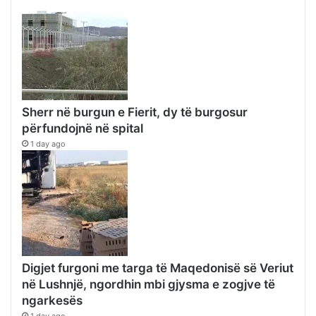
Sherr në burgun e Fierit, dy të burgosur
përfundojnë në spital
1 day ago
Digjet furgoni me targa të Maqedonisë së Veriut
në Lushnjë, ngordhin mbi gjysma e zogjve të
ngarkesës
1 day ago