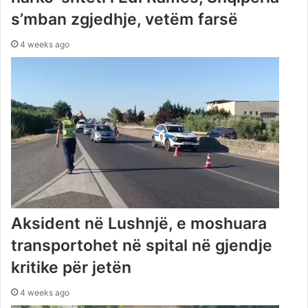
s’mban zgjedhje, vetëm farsë
4 weeks ago
Aksident në Lushnjë, e moshuara
transportohet në spital në gjendje
kritike për jetën
4 weeks ago