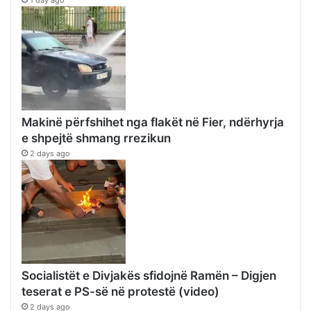
Makinë përfshihet nga flakët në Fier, ndërhyrja
e shpejtë shmang rrezikun
2 days ago
Socialistët e Divjakës sfidojnë Ramën – Digjen
teserat e PS-së në protestë (video)
2 days ago