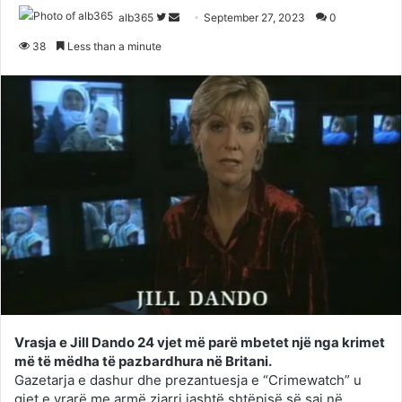
Follow
Send
alb365
September 27, 2023
0
on
an
38
Less than a minute
Twitter
email
Vrasja e Jill Dando 24 vjet më parë mbetet një nga krimet
më të mëdha të pazbardhura në Britani.
Gazetarja e dashur dhe prezantuesja e “Crimewatch” u
gjet e vrarë me armë zjarri jashtë shtëpisë së saj në