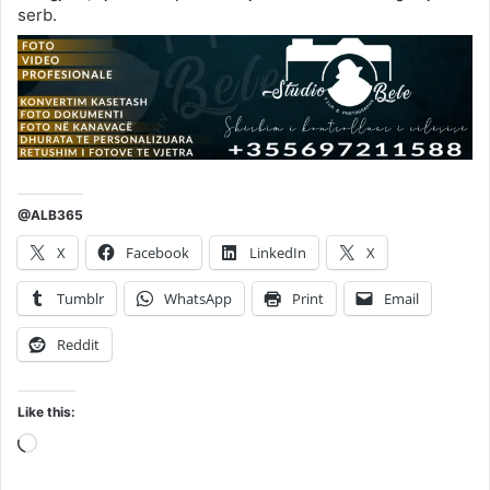
serb.
@ALB365
X
Facebook
LinkedIn
X
Tumblr
WhatsApp
Print
Email
Reddit
Like this:
Loading…