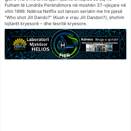
Fulham të Londrës Perëndimore në moshën 37-vjeçare në
vitin 1999. Ndërsa Netflix sot lanson serialin me tre pjesë
“Who shot Jill Dando?” (Kush e vrau Jill Dandon?), shohim
lojtarët kryesorë – dhe teoritë kryesore.