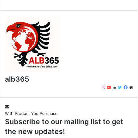
alb365
Instagram
YouTube
LinkedIn
Twitter
Face
We
With Product You Purchase
Subscribe to our mailing list to get
the new updates!