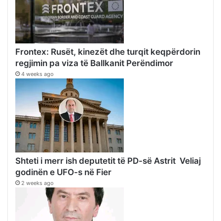
Frontex: Rusët, kinezët dhe turqit keqpërdorin
regjimin pa viza të Ballkanit Perëndimor
4 weeks ago
Shteti i merr ish deputetit të PD-së Astrit Veliaj
godinën e UFO-s në Fier
2 weeks ago