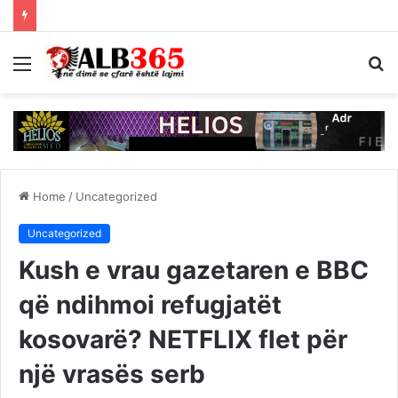
Menu
S
fo
Home
/
Uncategorized
Uncategorized
Kush e vrau gazetaren e BBC
që ndihmoi refugjatët
kosovarë? NETFLIX flet për
një vrasës serb