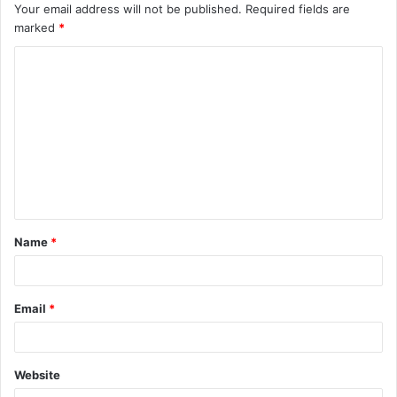
Your email address will not be published.
Required fields are
marked
*
C
o
m
m
e
n
t
Name
*
*
Email
*
Website