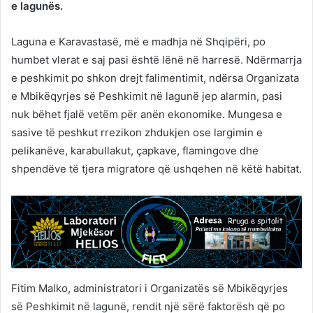
e lagunës.
Laguna e Karavastasë, më e madhja në Shqipëri, po
humbet vlerat e saj pasi është lënë në harresë. Ndërmarrja
e peshkimit po shkon drejt falimentimit, ndërsa Organizata
e Mbikëqyrjes së Peshkimit në lagunë jep alarmin, pasi
nuk bëhet fjalë vetëm për anën ekonomike. Mungesa e
sasive të peshkut rrezikon zhdukjen ose largimin e
pelikanëve, karabullakut, çapkave, flamingove dhe
shpendëve të tjera migratore që ushqehen në këtë habitat.
Fitim Malko, administratori i Organizatës së Mbikëqyrjes
së Peshkimit në lagunë, rendit një sërë faktorësh që po