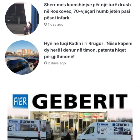
Sherr mes komshinjve për një turë drush
në Roskovec, 70-vjeçari humb jetën pasi
pësoi infark
1 day ago
Hyn në fuqi Kodin i ri Rrugor: ‘Nëse kapeni
dy herë i dehur në timon, patenta hiqet
përgjithmonë!’
2 days ago