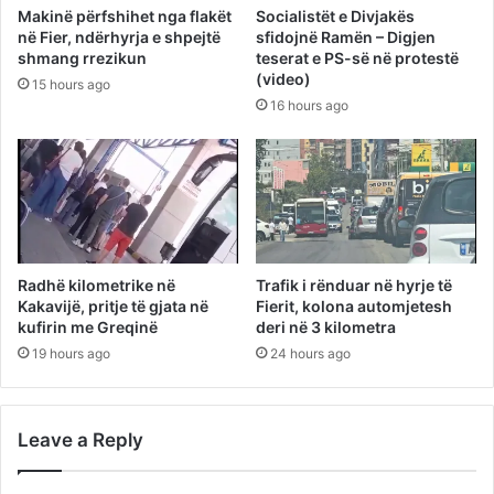
Makinë përfshihet nga flakët
Socialistët e Divjakës
në Fier, ndërhyrja e shpejtë
sfidojnë Ramën – Digjen
shmang rrezikun
teserat e PS-së në protestë
(video)
15 hours ago
16 hours ago
Radhë kilometrike në
Trafik i rënduar në hyrje të
Kakavijë, pritje të gjata në
Fierit, kolona automjetesh
kufirin me Greqinë
deri në 3 kilometra
19 hours ago
24 hours ago
Leave a Reply