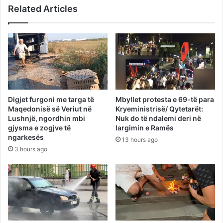
Related Articles
Digjet furgoni me targa të
Mbyllet protesta e 69-të para
Maqedonisë së Veriut në
Kryeministrisë/ Qytetarët:
Lushnjë, ngordhin mbi
Nuk do të ndalemi deri në
gjysma e zogjve të
largimin e Ramës
ngarkesës
13 hours ago
3 hours ago