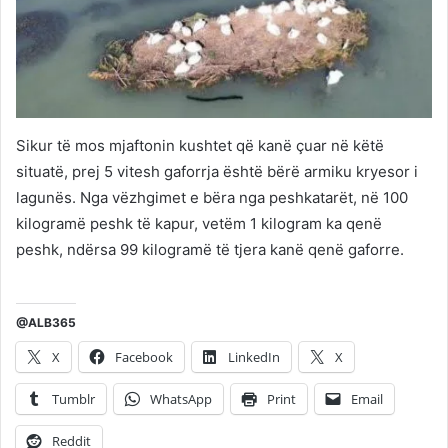
Sikur të mos mjaftonin kushtet që kanë çuar në këtë
situatë, prej 5 vitesh gaforrja është bërë armiku kryesor i
lagunës. Nga vëzhgimet e bëra nga peshkatarët, në 100
kilogramë peshk të kapur, vetëm 1 kilogram ka qenë
peshk, ndërsa 99 kilogramë të tjera kanë qenë gaforre.
@ALB365
X
Facebook
LinkedIn
X
Tumblr
WhatsApp
Print
Email
Reddit