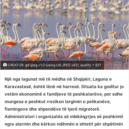
CREATOR: gd-jpeg v1.0 (using IJG JPEG v62), quality = 82?
Një nga lagunat më të mëdha në Shqipëri, Laguna e
Karavastasë, është lënë në harresë. Situata ka goditur jo
vetëm ekonominë e familjeve të peshkatarëve, por edhe
mungesa e peshkut rrezikon largimin e pelikanëve,
flamingove dhe shpendëve të tjerë migratorë.
Administratori i organizatës së mbikëqyrjes së peshkimit
ngre alarmin dhe kërkon ndihmën e shtetit për shpëtimin