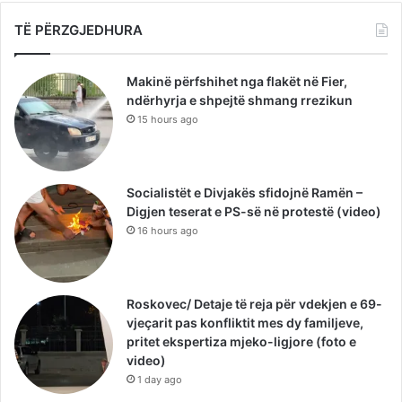
TË PËRZGJEDHURA
Makinë përfshihet nga flakët në Fier,
ndërhyrja e shpejtë shmang rrezikun
15 hours ago
Socialistët e Divjakës sfidojnë Ramën –
Digjen teserat e PS-së në protestë (video)
16 hours ago
Roskovec/ Detaje të reja për vdekjen e 69-
vjeçarit pas konfliktit mes dy familjeve,
pritet ekspertiza mjeko-ligjore (foto e
video)
1 day ago