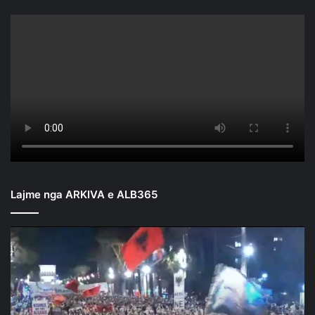
Lajme nga ARKIVA e ALB365
Mbyllen
fjalimet
para
Kryeministrisë/
Nis
marshimi