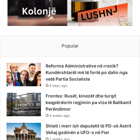
Popular
Reforma Administrative në rrezik?
Kundërshtarët më të fortë po dalin nga
vetë Partia Socialiste
4 days ago
Frontex: Rusët, kinezët dhe turqit
keqpërdorin regjimin pa viza të Ballkanit
Perëndimor
4 weeks ago
Shteti i merr ish deputetit të PD-së Astrit
Veliaj godinën e UFO-s në Fier
2 weeks ago