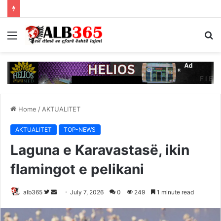
Menu
S
fo
Home
/
AKTUALITET
AKTUALITET
TOP-NEWS
Laguna e Karavastasë, ikin
flamingot e pelikani
Follow
Send
alb365
July 7, 2026
0
249
1 minute read
on
an
Twitter
email