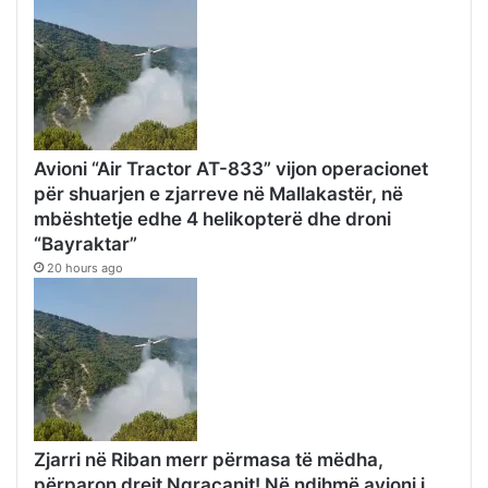
Avioni “Air Tractor AT-833” vijon operacionet
për shuarjen e zjarreve në Mallakastër, në
mbështetje edhe 4 helikopterë dhe droni
“Bayraktar”
20 hours ago
Zjarri në Riban merr përmasa të mëdha,
përparon drejt Ngraçanit! Në ndihmë avioni i