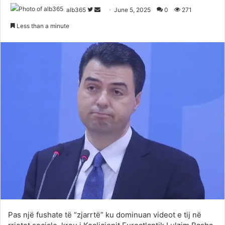
Follow
Send
alb365
June 5, 2025
0
271
on
an
Less than a minute
Twitter
email
Pas një fushate të “zjarrtë” ku dominuan videot e tij në