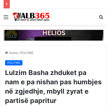
Menu
S
fo
Home
/
POLITIKË
POLITIKË
Lulzim Basha zhduket pa
nam e pa nishan pas humbjes
në zgjedhje, mbyll zyrat e
partisë papritur