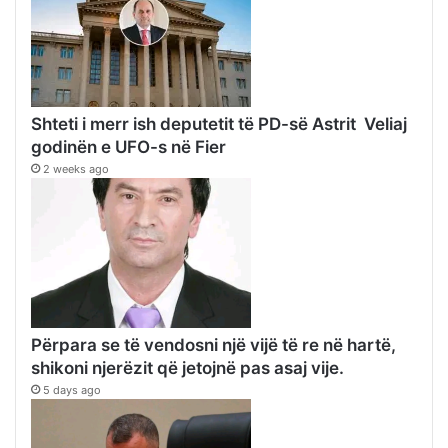
Shteti i merr ish deputetit të PD-së Astrit Veliaj
godinën e UFO-s në Fier
2 weeks ago
Përpara se të vendosni një vijë të re në hartë,
shikoni njerëzit që jetojnë pas asaj vije.
5 days ago