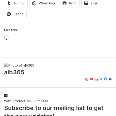
Tumblr
WhatsApp
Print
Email
Reddit
Like this:
Loading…
alb365
Instagram
YouTube
LinkedIn
Twitter
Face
We
With Product You Purchase
Subscribe to our mailing list to get