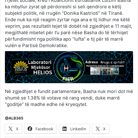
rrjetet sociale, kreu i Koalicionit Euroatlantik Lulzim Basha
ka mbyllur zyrat që përdoreshi si seli qendrore e këtij
subjekti politik, në rrugën “Donika Kastrioti” në Tiranë.
Ende nuk ka një reagim zyrtar nga ana e tij lidhur me këtë
veprim, pas rezultatit tejet të dobët në zgjedhjet e 11 majit,
megjithatë mbetet për t’u parë nëse Basha do të tërhiqet
përfundimisht nga politika apo “lufta” e tij për të marrë
vulën e Partisë Demokratike.
Në zgjedhjet e fundit parlamentare, Basha nuk mori dot më
shumë se 1.38% të votave në rang vendi, duke marrë
“goditje” të madhe edhe në kryeqytet.
@ALB365
X
Facebook
LinkedIn
X