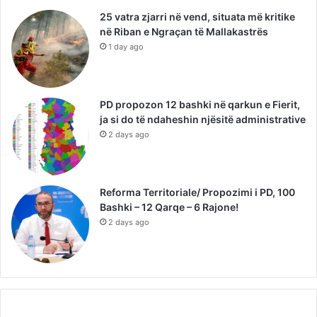
25 vatra zjarri në vend, situata më kritike
në Riban e Ngraçan të Mallakastrës
1 day ago
PD propozon 12 bashki në qarkun e Fierit,
ja si do të ndaheshin njësitë administrative
2 days ago
Reforma Territoriale/ Propozimi i PD, 100
Bashki – 12 Qarqe – 6 Rajone!
2 days ago