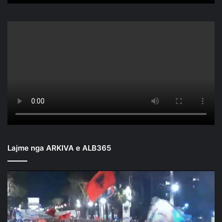
Lajme nga ARKIVA e ALB365
Mbyllen
fjalimet
para
Kryeministrisë/
Nis