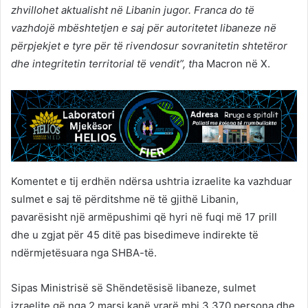
zhvillohet aktualisht në Libanin jugor. Franca do të
vazhdojë mbështetjen e saj për autoritetet libaneze në
përpjekjet e tyre për të rivendosur sovranitetin shtetëror
dhe integritetin territorial të vendit”, th
a Macron në X.
Komentet e tij erdhën ndërsa ushtria izraelite ka vazhduar
sulmet e saj të përditshme në të gjithë Libanin,
pavarësisht një armëpushimi që hyri në fuqi më 17 prill
dhe u zgjat për 45 ditë pas bisedimeve indirekte të
ndërmjetësuara nga SHBA-të.
Sipas Ministrisë së Shëndetësisë libaneze, sulmet
izraelite që nga 2 marsi kanë vrarë mbi 3,370 persona dhe