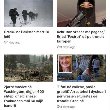
Orteku në Pakistan merr 10
Rekruton vrasës me pagesë/
jetë
Rrjeti “Foxtrot” që po trondit
Europën
1 day ago
3 days ago
Zjarre masive në
‘E futi në valixhe, pasi e
Washington, digjen 600
grabiti’/ Arrestohet i dyshuari
shtëpi dhe biznese!
për vrasjen e turistes që
Evakuohen mbi 60 mijë
tronditi Greqinë
banorë
4 days ago