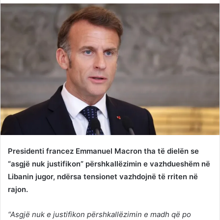
Twitter
email
Presidenti francez Emmanuel Macron tha të dielën se
“asgjë nuk justifikon” përshkallëzimin e vazhdueshëm në
Libanin jugor, ndërsa tensionet vazhdojnë të rriten në
rajon.
“Asgjë nuk e justifikon përshkallëzimin e madh që po