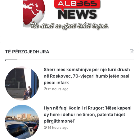
TË PËRZGJEDHURA
Sherr mes komshinjve për një turë drush
në Roskovec, 70-vjeçari humb jetën pasi
pësoi infark
12 hours ago
Hyn në fuqi Kodin i ri Rrugor: ‘Nëse kapeni
dy herë i dehur në timon, patenta hiqet
përgjithmonë!’
14 hours ago