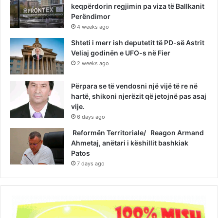
keqpërdorin regjimin pa viza të Ballkanit
Perëndimor
4 weeks ago
Shteti i merr ish deputetit të PD-së Astrit
Veliaj godinën e UFO-s në Fier
2 weeks ago
Përpara se të vendosni një vijë të re në
hartë, shikoni njerëzit që jetojnë pas asaj
vije.
6 days ago
Reformën Territoriale/ Reagon Armand
Ahmetaj, anëtari i këshillit bashkiak
Patos
7 days ago