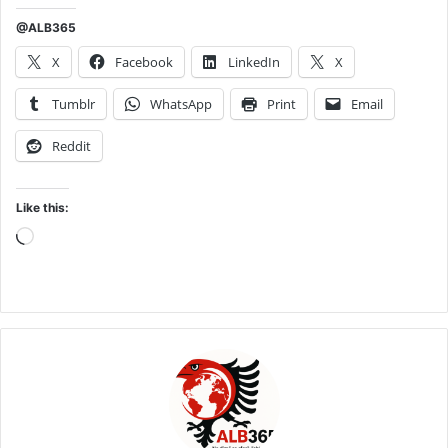
@ALB365
X
Facebook
LinkedIn
X
Tumblr
WhatsApp
Print
Email
Reddit
Like this:
Loading…