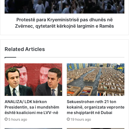
Protestë para Kryeministrisë pas dhunës në
Zvërnec, qytetarët kërkojnë largimin e Ramës
Related Articles
ANALIZA/ LDK kërkon
Sekuestrohen reth 21 ton
Presidentin, sa i mundshëm
kokainë, organizata vepronte
është koalicioni me LVV-në
me shqiptarët në Dubai
5 hours ago
19 hours ago