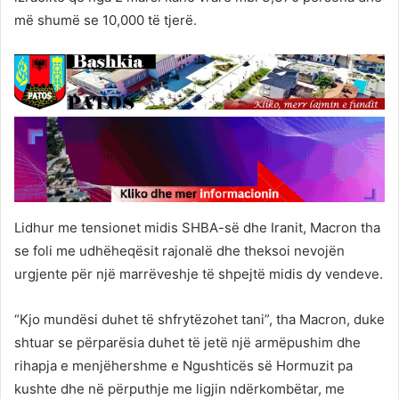
më shumë se 10,000 të tjerë.
Lidhur me tensionet midis SHBA-së dhe Iranit, Macron tha
se foli me udhëheqësit rajonalë dhe theksoi nevojën
urgjente për një marrëveshje të shpejtë midis dy vendeve.
“Kjo mundësi duhet të shfrytëzohet tani”, tha Macron, duke
shtuar se përparësia duhet të jetë një armëpushim dhe
rihapja e menjëhershme e Ngushticës së Hormuzit pa
kushte dhe në përputhje me ligjin ndërkombëtar, me