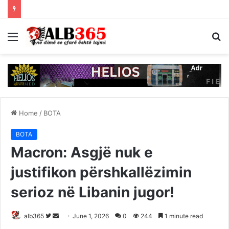
Menu
S
fo
Home
/
BOTA
BOTA
Macron: Asgjë nuk e
justifikon përshkallëzimin
serioz në Libanin jugor!
Follow
Send
alb365
June 1, 2026
0
244
1 minute read
on
an