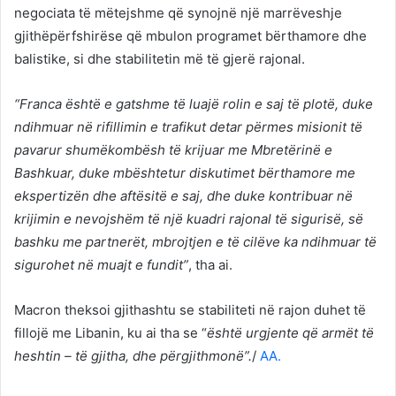
negociata të mëtejshme që synojnë një marrëveshje
gjithëpërfshirëse që mbulon programet bërthamore dhe
balistike, si dhe stabilitetin më të gjerë rajonal.
“Franca është e gatshme të luajë rolin e saj të plotë, duke
ndihmuar në rifillimin e trafikut detar përmes misionit të
pavarur shumëkombësh të krijuar me Mbretërinë e
Bashkuar, duke mbështetur diskutimet bërthamore me
ekspertizën dhe aftësitë e saj, dhe duke kontribuar në
krijimin e nevojshëm të një kuadri rajonal të sigurisë, së
bashku me partnerët, mbrojtjen e të cilëve ka ndihmuar të
sigurohet në muajt e fundit”
, tha ai.
Macron theksoi gjithashtu se stabiliteti në rajon duhet të
fillojë me Libanin, ku ai tha se “
është urgjente që armët të
heshtin – të gjitha, dhe përgjithmonë”.
/
AA.