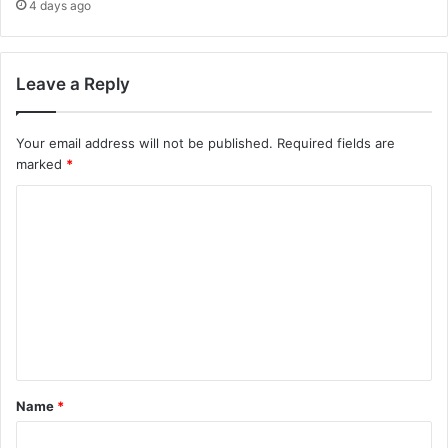
4 days ago
Leave a Reply
Your email address will not be published.
Required fields are
marked
*
C
o
m
m
e
n
t
Name
*
*