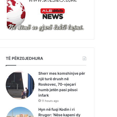
TË PËRZGJEDHURA
Sherr mes komshinjve për
një turë drush në
Roskovec, 70-vjeçari
humb jetën pasi pësoi
infark
11 hours ago
Hyn në fuqi Kodin i ri
Rrugor: ‘Nëse kapeni dy