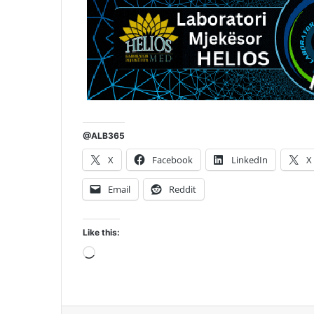
@ALB365
X
Facebook
LinkedIn
X
Email
Reddit
Like this:
Loading…