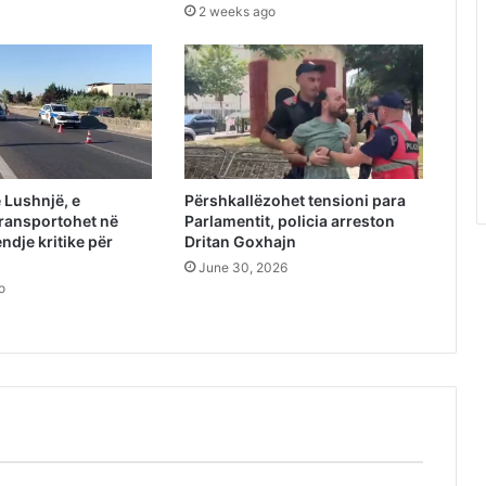
2 weeks ago
 Lushnjë, e
Përshkallëzohet tensioni para
ransportohet në
Parlamentit, policia arreston
endje kritike për
Dritan Goxhajn
June 30, 2026
o