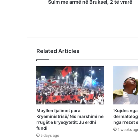
Sulm me armë në Bruksel, 2 të vrarë
Related Articles
Mbyllen fjalimet para
‘Kujdes nga 
Kryeministrisë/ Nis marshimi në
dermatologi
rrugët e kryeqytetit: Ju erdhi
nga rrezet
fundi
2 weeks ag
5 days ago