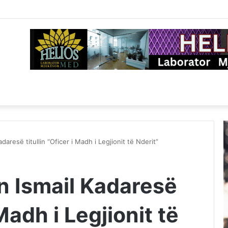
aresë titullin “Oficer i Madh i Legjionit të Nderit”
n Ismail Kadaresë
 Madh i Legjionit të