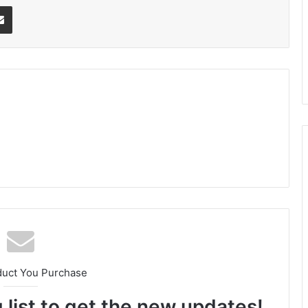
erest
Share via Email
am
duct You Purchase
 list to get the new updates!