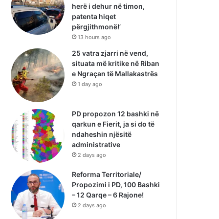
herë i dehur në timon,
patenta hiqet
përgjithmonë!’
13 hours ago
25 vatra zjarri në vend,
situata më kritike në Riban
e Ngraçan të Mallakastrës
1 day ago
PD propozon 12 bashki në
qarkun e Fierit, ja si do të
ndaheshin njësitë
administrative
2 days ago
Reforma Territoriale/
Propozimi i PD, 100 Bashki
– 12 Qarqe – 6 Rajone!
2 days ago