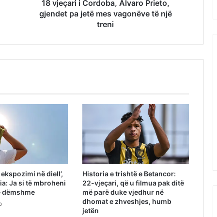
18 vjeçari i Cordoba, Alvaro Prieto,
gjendet pa jetë mes vagonëve të një
treni
ekspozimi në diell’,
Historia e trishtë e Betancor:
a: Ja si të mbroheni
22-vjeçari, që u filmua pak ditë
 e dëmshme
më parë duke vjedhur në
dhomat e zhveshjes, humb
o
jetën