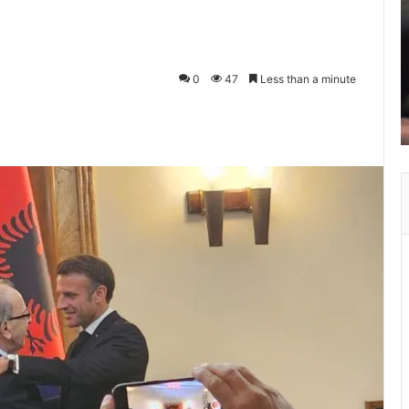
0
47
Less than a minute