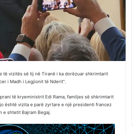
të vizitës së tij në Tiranë i ka dorëzuar shkrimtarit
cer i Madh i Legjionit të Nderit”.
rani të kryeministrit Edi Rama, familjes së shkrimtarit
jo është vizita e parë zyrtare e një presidenti francez
n e shtetit Bajram Begaj.