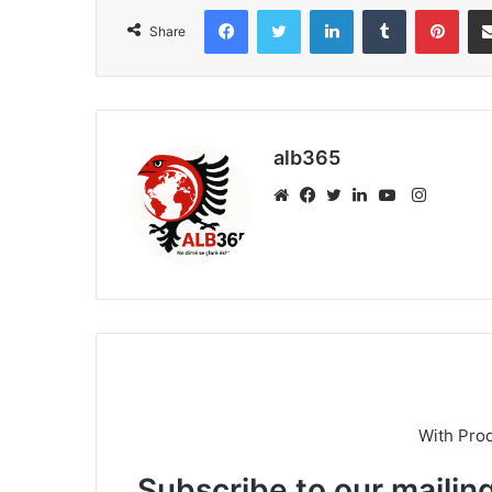
Facebook
Twitter
LinkedIn
Tumblr
Pint
Share
alb365
Instagr
Website
Facebook
Twitter
LinkedIn
YouTube
With Pro
Subscribe to our mailing