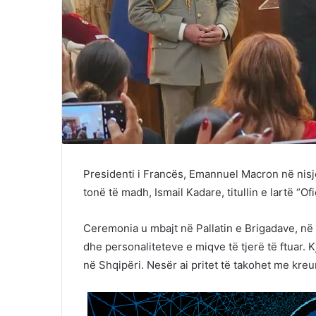
Presidenti i Francës, Emannuel Macron në nisje 
tonë të madh, Ismail Kadare, titullin e lartë “Ofi
Ceremonia u mbajt në Pallatin e Brigadave, në p
dhe personaliteteve e miqve të tjerë të ftuar. K
në Shqipëri. Nesër ai pritet të takohet me kreu