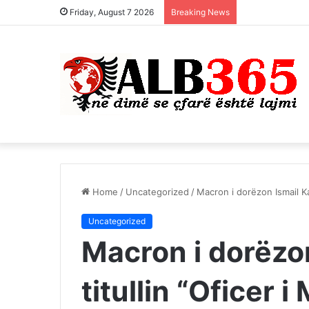
Friday, August 7 2026
Breaking News
Home
/
Uncategorized
/
Macron i dorëzon Ismail Kad
Uncategorized
Macron i dorëzo
titullin “Oficer i