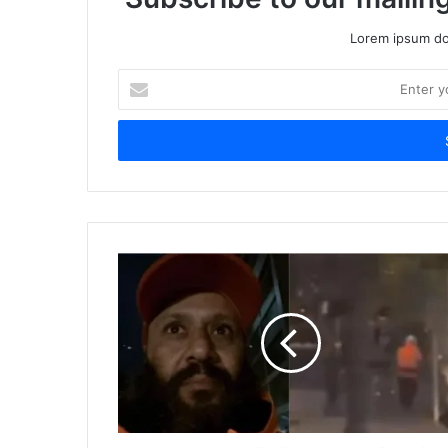
Lorem ipsum dol
Enter
your
Email
address