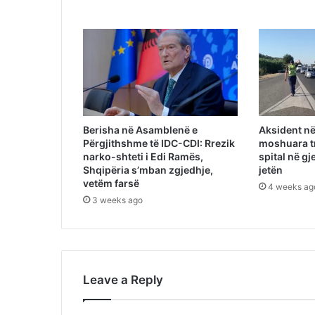
Berisha në Asamblenë e
Aksident në
Përgjithshme të IDC-CDI: Rrezik
moshuara t
narko-shteti i Edi Ramës,
spital në gj
Shqipëria s’mban zgjedhje,
jetën
vetëm farsë
4 weeks ag
3 weeks ago
Leave a Reply