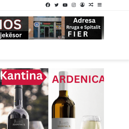
Facebook
Twitter
YouTube
Instagram
Log
Random
Sidebar
In
Article