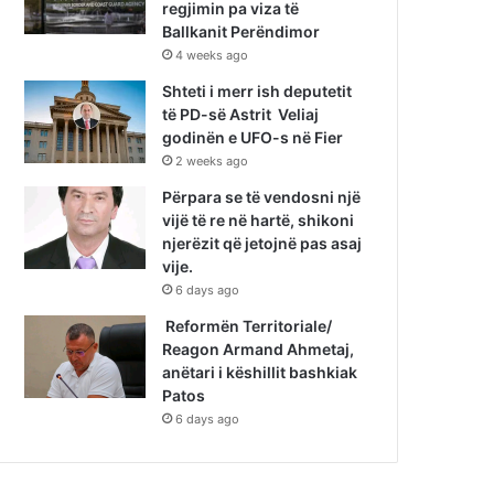
regjimin pa viza të
Ballkanit Perëndimor
4 weeks ago
Shteti i merr ish deputetit
të PD-së Astrit Veliaj
godinën e UFO-s në Fier
2 weeks ago
Përpara se të vendosni një
vijë të re në hartë, shikoni
njerëzit që jetojnë pas asaj
vije.
6 days ago
Reformën Territoriale/
Reagon Armand Ahmetaj,
anëtari i këshillit bashkiak
Patos
6 days ago