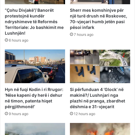
“Çohu Divjakë”/ Banorët
Sherr mes komshinjve për
protestojnë kundër
një turë drush në Roskovec,
ndryshimeve të Reformës
70-vjeçari humb jetën pasi
Territoriale: Jo bashkimit me
pësoi infark
Lushnjën!
7 hours ago
6 hours ago
Hyn në fuqi Kodin i ri Rrugor:
Si përfunduan 4 ‘Glock’ në
‘Nëse kapeni dy herë i dehur
makinë?/ Lushnjari nga
në timon, patenta hiqet
plazhi në pranga, zbardhet
përgjithmonë!’
dëshmia e 31-vjeçarit
9 hours ago
12 hours ago