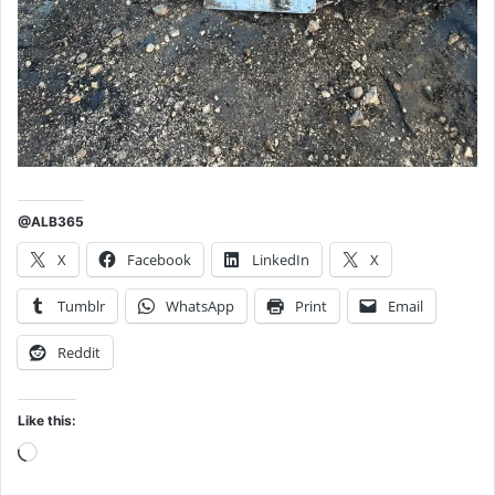
@ALB365
X
Facebook
LinkedIn
X
Tumblr
WhatsApp
Print
Email
Reddit
Like this:
Loading…