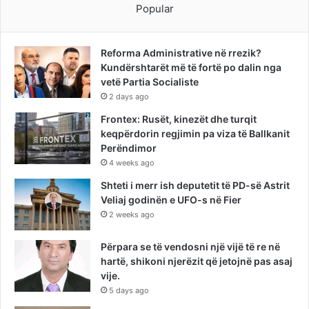
Popular
Reforma Administrative në rrezik?
Kundërshtarët më të fortë po dalin nga
vetë Partia Socialiste
2 days ago
Frontex: Rusët, kinezët dhe turqit
keqpërdorin regjimin pa viza të Ballkanit
Perëndimor
4 weeks ago
Shteti i merr ish deputetit të PD-së Astrit
Veliaj godinën e UFO-s në Fier
2 weeks ago
Përpara se të vendosni një vijë të re në
hartë, shikoni njerëzit që jetojnë pas asaj
vije.
5 days ago