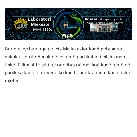
Burime zyrtare nga policia Mallakastër kanë pohuar se
shkak i zjarrit në makinë ka qënë partikulari i cili ka marr
flakë. Fillimishtë çifti që ndodhej në makknë kanë qënë në
panik sa kan gjetur vend ku kan hapur krahun e kan ndalur
mjetin.