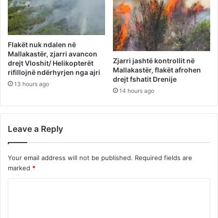
Flakët nuk ndalen në
Mallakastër, zjarri avancon
Zjarri jashtë kontrollit në
drejt Vloshit/ Helikopterët
Mallakastër, flakët afrohen
rifillojnë ndërhyrjen nga ajri
drejt fshatit Drenije
13 hours ago
14 hours ago
Leave a Reply
Your email address will not be published.
Required fields are
marked
*
C
o
m