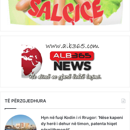
TË PËRZGJEDHURA
Hyn në fuqi Kodin i ri Rrugor: ‘Nëse kapeni
dy herë i dehur në timon, patenta hiqet
përgjithmonë!’