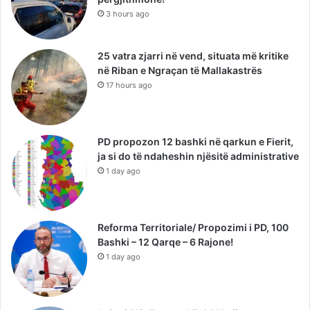
3 hours ago
25 vatra zjarri në vend, situata më kritike
në Riban e Ngraçan të Mallakastrës
17 hours ago
PD propozon 12 bashki në qarkun e Fierit,
ja si do të ndaheshin njësitë administrative
1 day ago
Reforma Territoriale/ Propozimi i PD, 100
Bashki – 12 Qarqe – 6 Rajone!
1 day ago