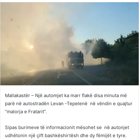
Twitter
email
Mallakastër – Një automjet ka marr flakë disa minuta më
parë në autostradën Levan -Tepelenë në vëndin e quajtur
“malorja e Fratarit”.
Sipas burimeve të informacionit mësohet se në autonjet
udhëtonin një çift bashkëshirtësh dhe dy fëmijët e tyre.