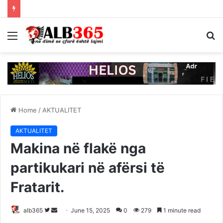
Menu
S
fo
Home
/
AKTUALITET
AKTUALITET
Makina në flakë nga
partikukari në afërsi të
Fratarit.
Follow
Send
alb365
June 15, 2025
0
279
1 minute read
on
an