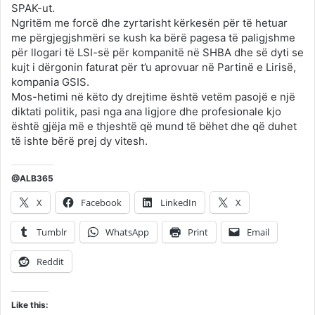
SPAK-ut.
Ngritëm me forcë dhe zyrtarisht kërkesën për të hetuar
me përgjegjshmëri se kush ka bërë pagesa të paligjshme
për llogari të LSI-së për kompanitë në SHBA dhe së dyti se
kujt i dërgonin faturat për t’u aprovuar në Partinë e Lirisë,
kompania GSIS.
Mos-hetimi në këto dy drejtime është vetëm pasojë e një
diktati politik, pasi nga ana ligjore dhe profesionale kjo
është gjëja më e thjeshtë që mund të bëhet dhe që duhet
të ishte bërë prej dy vitesh.
@ALB365
X
Facebook
LinkedIn
X
Tumblr
WhatsApp
Print
Email
Reddit
Like this: