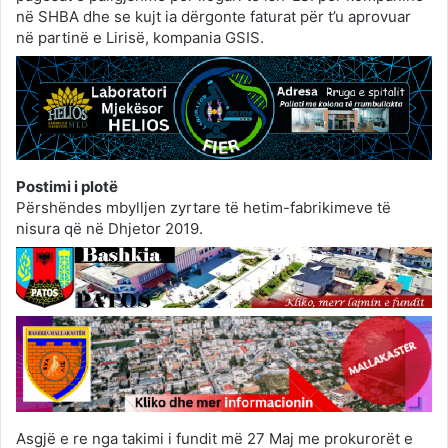
në SHBA dhe se kujt ia dërgonte faturat për t’u aprovuar
në partinë e Lirisë, kompania GSIS.
Postimi i plotë
Përshëndes mbylljen zyrtare të hetim-fabrikimeve të
nisura që në Dhjetor 2019.
Asgjë e re nga takimi i fundit më 27 Maj me prokurorët e