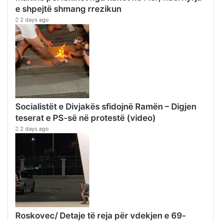
e shpejtë shmang rrezikun
2 days ago
Socialistët e Divjakës sfidojnë Ramën – Digjen
teserat e PS-së në protestë (video)
2 days ago
Roskovec/ Detaje të reja për vdekjen e 69-