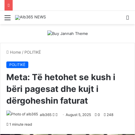
Menu
S
fo
Home
/
POLITIKË
POLITIKË
Meta: Të hetohet se kush i
bëri pagesat dhe kujt i
dërgoheshin faturat
Follow
Send
alb365
August 5, 2025
0
248
on
an
1 minute read
Twitter
email