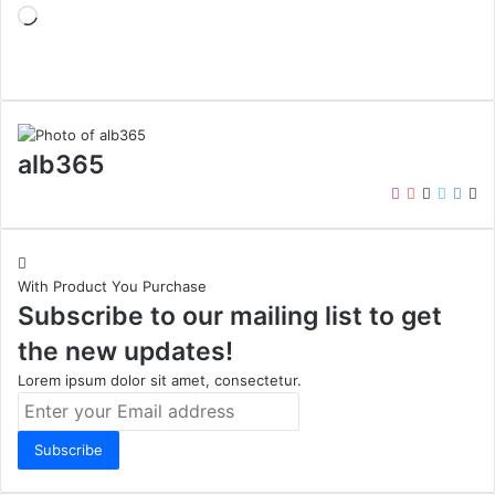
Loading…
alb365
Instagram
YouTube
LinkedIn
Twitter
Face
We
With Product You Purchase
Subscribe to our mailing list to get
the new updates!
Lorem ipsum dolor sit amet, consectetur.
Enter
your
Email
address