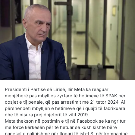
Presidenti i Partisë së Lirisë, Ilir Meta ka reaguar
menjëherë pas mbylljes zyrtare të hetimeve të SPAK për
dosjet e tij penale, që pas arrestimit më 21 tetor 2024. Ai
përshëndeti mbylljen e hetimeve që i quajti të fabrikuara
dhe të nisura prej dhjetorit të vitit 2019.
Meta thekson në postimin e tij në Facebook se ka ngritur
me forcë kërkesën për të hetuar se kush kishte bërë
pagesat e paligjshme për llogari të ish-LSI për kompaninë