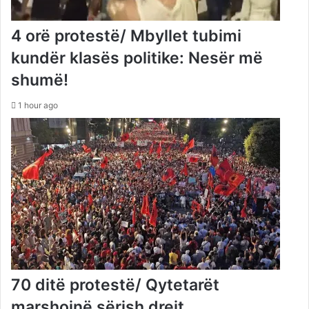
4 orë protestë/ Mbyllet tubimi
kundër klasës politike: Nesër më
shumë!
1 hour ago
70 ditë protestë/ Qytetarët
marshojnë sërish drejt