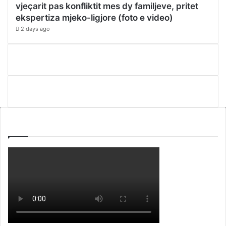
vjeçarit pas konfliktit mes dy familjeve, pritet
ekspertiza mjeko-ligjore (foto e video)
2 days ago
WEBTV ALB365