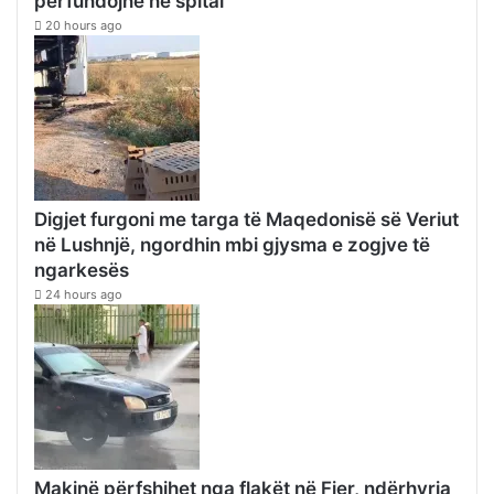
përfundojnë në spital
20 hours ago
Digjet furgoni me targa të Maqedonisë së Veriut
në Lushnjë, ngordhin mbi gjysma e zogjve të
ngarkesës
24 hours ago
Makinë përfshihet nga flakët në Fier, ndërhyrja