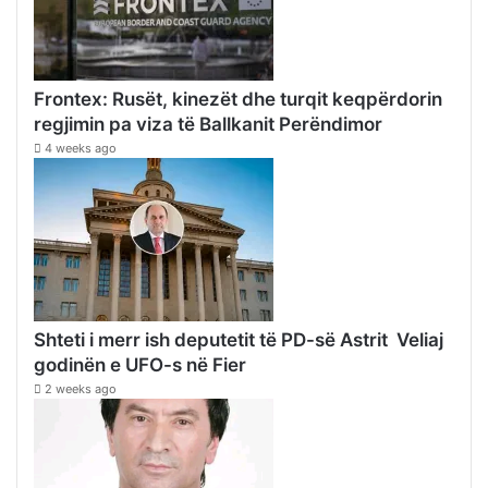
Frontex: Rusët, kinezët dhe turqit keqpërdorin
regjimin pa viza të Ballkanit Perëndimor
4 weeks ago
Shteti i merr ish deputetit të PD-së Astrit Veliaj
godinën e UFO-s në Fier
2 weeks ago