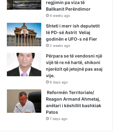
regjimin pa viza të
Ballkanit Perëndimor
4 weeks ago
Shteti i merr ish deputetit
të PD-së Astrit Veliaj
godinën e UFO-s në Fier
2 weeks ago
Përpara se të vendosni një
vijë të re në hartë, shikoni
njerëzit që jetojnë pas asaj
vije.
6 days ago
Reformën Territoriale/
Reagon Armand Ahmetaj,
anëtari i këshillit bashkiak
Patos
7 days ago