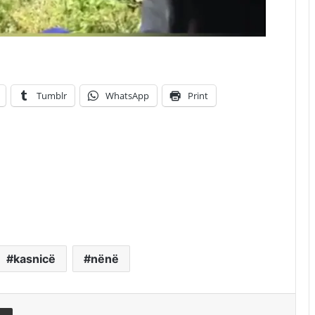
Tumblr
WhatsApp
Print
kasnicë
nënë
erest
Share via Email