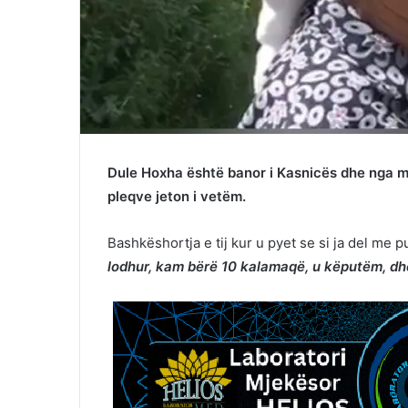
Dule Hoxha është banor i Kasnicës dhe nga mar
pleqve jeton i vetëm.
Bashkëshortja e tij kur u pyet se si ja del me 
lodhur, kam bërë 10 kalamaqë, u këputëm, dh