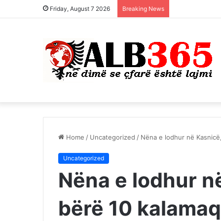
Friday, August 7 2026
Breaking News
Home
/
Uncategorized
/
Nëna e lodhur në Kasnicë
Uncategorized
Nëna e lodhur n
bërë 10 kalamaq