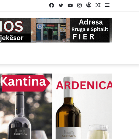
Facebook
Twitter
YouTube
Instagram
Log
Random
Sidebar
In
Article