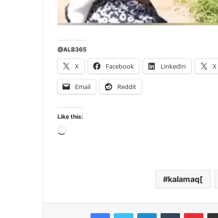
@ALB365
X
Facebook
LinkedIn
X
Email
Reddit
Like this:
Loading…
kalamaq[
Facebook
Twitter
LinkedIn
Tumblr
Pint