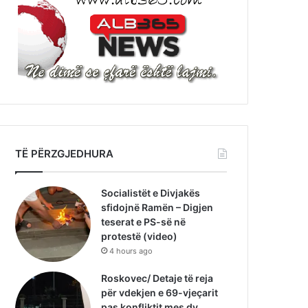
TË PËRZGJEDHURA
Socialistët e Divjakës
sfidojnë Ramën – Digjen
teserat e PS-së në
protestë (video)
4 hours ago
Roskovec/ Detaje të reja
për vdekjen e 69-vjeçarit
pas konfliktit mes dy