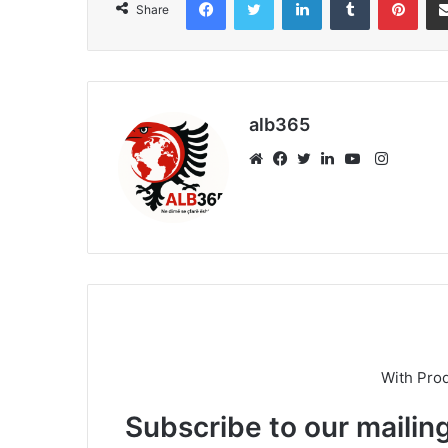
Share
alb365
Instagr
Website
Facebook
Twitter
LinkedIn
YouTube
With Pro
Subscribe to our mailing