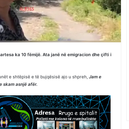
tesa ka 10 fëmijë. Ata janë në emigracion dhe çifti i
punët e shtëpisë e të bujqësisë ajo u shpreh,
Jam e
e skam asnjë afër.