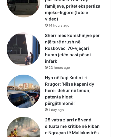
familjeve, pritet ekspertiza
mjeko-ligjore (foto e
video)
14 hours ago
Sherr mes komshinjve për
një turë drush në
Roskovec, 70-vjeçari
humb jetën pasi pësoi
infark
23 hours ago
Hyn në fuqi Kodin i ri
Rrugor: ‘Nëse kapeni dy
herë i dehur në timon,
patenta hiqet
përgjithmonë!’
1 day ago
25 vatra zjarri në vend,
situata më kritike në Riban
e Ngraçan të Mallakastrës