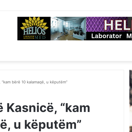
, “kam bërë 10 kalamaqë, u këputëm”
ë Kasnicë, “kam
ë, u këputëm”