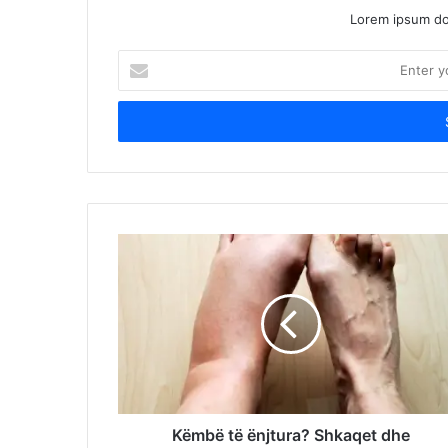
Lorem ipsum dol
Enter
your
Email
address
Këmbë të ënjtura? Shkaqet dhe