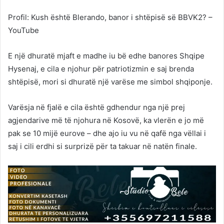
Profil: Kush është Blerando, banor i shtëpisë së BBVK2? –
YouTube
E një dhuratë mjaft e madhe iu bë edhe banores Shqipe
Hysenaj, e cila e njohur për patriotizmin e saj brenda
shtëpisë, mori si dhuratë një varëse me simbol shqiponje.
Varësja në fjalë e cila është gdhendur nga një prej
agjendarive më të njohura në Kosovë, ka vlerën e jo më
pak se 10 mijë eurove – dhe ajo iu vu në qafë nga vëllai i
saj i cili erdhi si surprizë për ta takuar në natën finale.