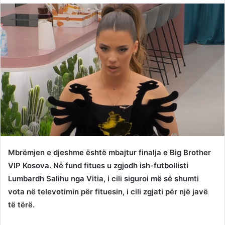
Twitter
email
Mbrëmjen e djeshme është mbajtur finalja e Big Brother
VIP Kosova. Në fund fitues u zgjodh ish-futbollisti
Lumbardh Salihu nga Vitia, i cili siguroi më së shumti
vota në televotimin për fituesin, i cili zgjati për një javë
të tërë.