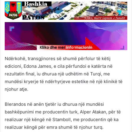
Ndërkohë, transgjinores së shumë përfolur të këtij
edicioni, Edona James, e cila përfundoi e katërta në
rezultatin final, iu dhurua një udhëtim në Turqi, me
mundësi kryerje të ndërhyrjeve estetike në një klinikë të
njohur atje.
Blerandos në anën tjetër iu dhurua një mundësi
bashkëpunimi me producentin turk, Alper Atakan, për të
realizuar një këngë në Stamboll, me producentin që ka
realizuar këngë për emra shumë të njohur turq.