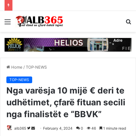
Menu
S
fo
Home
/
TOP-NEWS
TOP-NEWS
Nga varësja 10 mijë € deri te
udhëtimet, çfarë fituan secili
nga finalistët e “BBVK”
Follow
Send
alb365
February 4, 2024
0
46
1 minute read
on
an