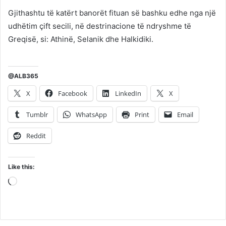
Gjithashtu të katërt banorët fituan së bashku edhe nga një
udhëtim çift secili, në destrinacione të ndryshme të
Greqisë, si: Athinë, Selanik dhe Halkidiki.
@ALB365
X
Facebook
LinkedIn
X
Tumblr
WhatsApp
Print
Email
Reddit
Like this:
Loading…