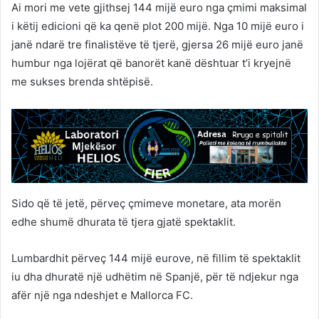
Ai mori me vete gjithsej 144 mijë euro nga çmimi maksimal
i këtij edicioni që ka qenë plot 200 mijë. Nga 10 mijë euro i
janë ndarë tre finalistëve të tjerë, gjersa 26 mijë euro janë
humbur nga lojërat që banorët kanë dështuar t’i kryejnë
me sukses brenda shtëpisë.
Sido që të jetë, përveç çmimeve monetare, ata morën
edhe shumë dhurata të tjera gjatë spektaklit.
Lumbardhit përveç 144 mijë eurove, në fillim të spektaklit
iu dha dhuratë një udhëtim në Spanjë, për të ndjekur nga
afër një nga ndeshjet e Mallorca FC.