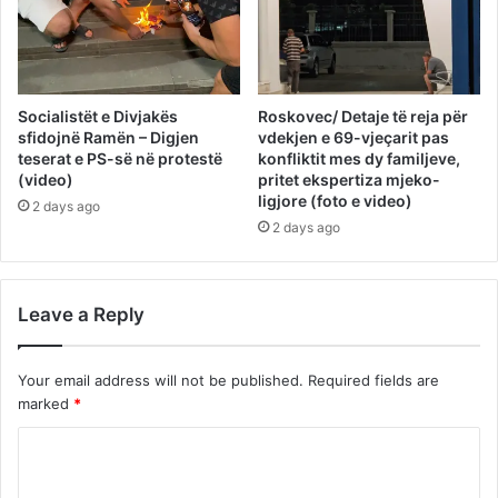
Socialistët e Divjakës
Roskovec/ Detaje të reja për
sfidojnë Ramën – Digjen
vdekjen e 69-vjeçarit pas
teserat e PS-së në protestë
konfliktit mes dy familjeve,
(video)
pritet ekspertiza mjeko-
ligjore (foto e video)
2 days ago
2 days ago
Leave a Reply
Your email address will not be published.
Required fields are
marked
*
C
o