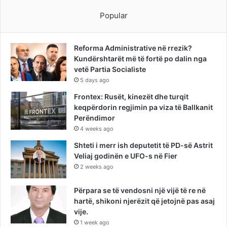
Popular
Reforma Administrative në rrezik?
Kundërshtarët më të fortë po dalin nga
vetë Partia Socialiste
5 days ago
Frontex: Rusët, kinezët dhe turqit
keqpërdorin regjimin pa viza të Ballkanit
Perëndimor
4 weeks ago
Shteti i merr ish deputetit të PD-së Astrit
Veliaj godinën e UFO-s në Fier
2 weeks ago
Përpara se të vendosni një vijë të re në
hartë, shikoni njerëzit që jetojnë pas asaj
vije.
1 week ago