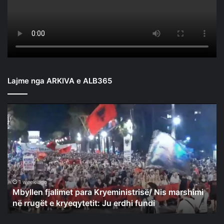
Lajme nga ARKIVA e ALB365
Mbyllen
fjalimet
para
Kryeministrisë/
Nis
marshimi
në
rrugët
1 week ago
Mbyllen fjalimet para Kryeministrisë/ Nis marshimi
e
në rrugët e kryeqytetit: Ju erdhi fundi
kryeqytetit:
Ju
erdhi