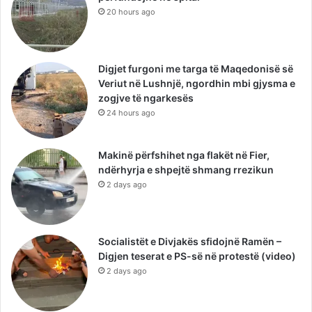
20 hours ago
Digjet furgoni me targa të Maqedonisë së
Veriut në Lushnjë, ngordhin mbi gjysma e
zogjve të ngarkesës
24 hours ago
Makinë përfshihet nga flakët në Fier,
ndërhyrja e shpejtë shmang rrezikun
2 days ago
Socialistët e Divjakës sfidojnë Ramën –
Digjen teserat e PS-së në protestë (video)
2 days ago