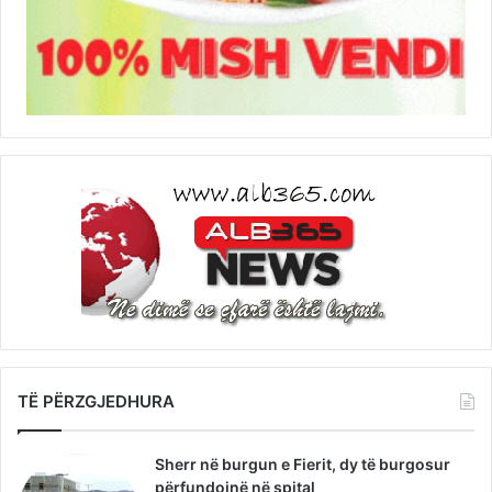
TË PËRZGJEDHURA
Sherr në burgun e Fierit, dy të burgosur
përfundojnë në spital