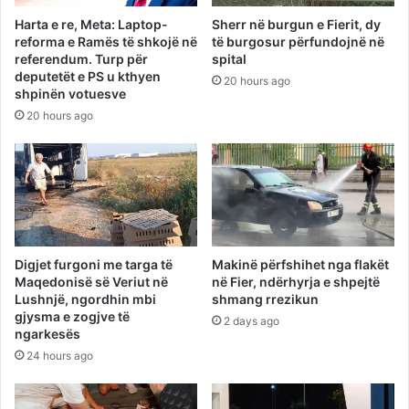
Harta e re, Meta: Laptop-
Sherr në burgun e Fierit, dy
reforma e Ramës të shkojë në
të burgosur përfundojnë në
referendum. Turp për
spital
deputetët e PS u kthyen
20 hours ago
shpinën votuesve
20 hours ago
Digjet furgoni me targa të
Makinë përfshihet nga flakët
Maqedonisë së Veriut në
në Fier, ndërhyrja e shpejtë
Lushnjë, ngordhin mbi
shmang rrezikun
gjysma e zogjve të
2 days ago
ngarkesës
24 hours ago