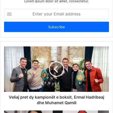
Lorem ipsum dolor sit amet, consectetur.
Enter
your
Email
address
Veliaj pret dy kampionët e boksit, Ermal Hadribeaj
dhe Muhamet Qamili