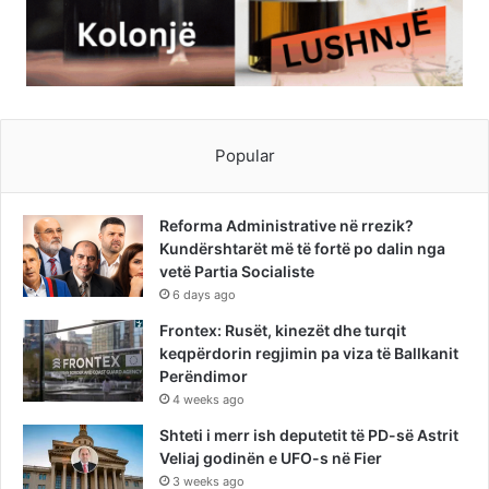
Popular
Reforma Administrative në rrezik?
Kundërshtarët më të fortë po dalin nga
vetë Partia Socialiste
6 days ago
Frontex: Rusët, kinezët dhe turqit
keqpërdorin regjimin pa viza të Ballkanit
Perëndimor
4 weeks ago
Shteti i merr ish deputetit të PD-së Astrit
Veliaj godinën e UFO-s në Fier
3 weeks ago