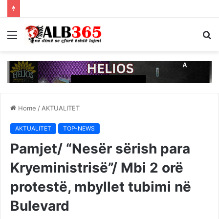
Menu
S
fo
Home
/
AKTUALITET
AKTUALITET
TOP-NEWS
Pamjet/ “Nesër sërish para
Kryeministrisë”/ Mbi 2 orë
protestë, mbyllet tubimi në
Bulevard