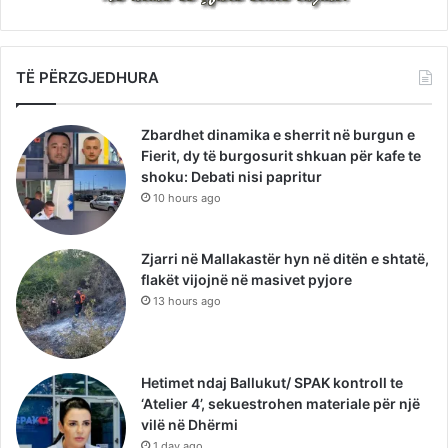
TË PËRZGJEDHURA
Zbardhet dinamika e sherrit në burgun e
Fierit, dy të burgosurit shkuan për kafe te
shoku: Debati nisi papritur
10 hours ago
Zjarri në Mallakastër hyn në ditën e shtatë,
flakët vijojnë në masivet pyjore
13 hours ago
Hetimet ndaj Ballukut/ SPAK kontroll te
‘Atelier 4’, sekuestrohen materiale për një
vilë në Dhërmi
1 day ago