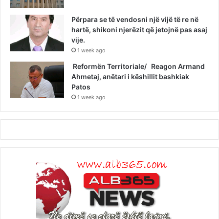
Përpara se të vendosni një vijë të re në
hartë, shikoni njerëzit që jetojnë pas asaj
vije.
1 week ago
Reformën Territoriale/ Reagon Armand
Ahmetaj, anëtari i këshillit bashkiak
Patos
1 week ago