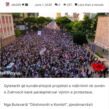
Follow
Send
alb365
June 1, 2026
0
257
Less than a minute
on
an
Twitter
email
Qytetarët që kundërshtojnë projektet e ndërtimit në zonën
e Zvërnecit kanë paralajmëruar vijimin e protestave.
Nga Bulevardi “Dëshmorët e Kombit”, pjesëmarrësit