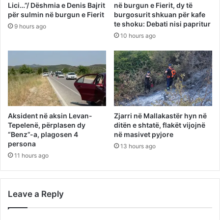
Lici…”/ Dëshmia e Denis Bajrit
në burgun e Fierit, dy të
për sulmin në burgun e Fierit
burgosurit shkuan për kafe
te shoku: Debati nisi papritur
9 hours ago
10 hours ago
Aksident në aksin Levan-
Zjarri në Mallakastër hyn në
Tepelenë, përplasen dy
ditën e shtatë, flakët vijojnë
“Benz”-a, plagosen 4
në masivet pyjore
persona
13 hours ago
11 hours ago
Leave a Reply