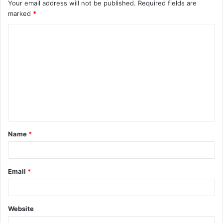
Your email address will not be published.
Required fields are
marked
*
C
o
m
m
e
n
t
Name
*
*
Email
*
Website