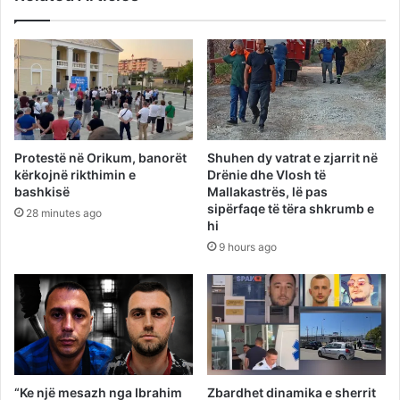
Protestë në Orikum, banorët
Shuhen dy vatrat e zjarrit në
kërkojnë rikthimin e
Drënie dhe Vlosh të
bashkisë
Mallakastrës, lë pas
sipërfaqe të tëra shkrumb e
28 minutes ago
hi
9 hours ago
“Ke një mesazh nga Ibrahim
Zbardhet dinamika e sherrit