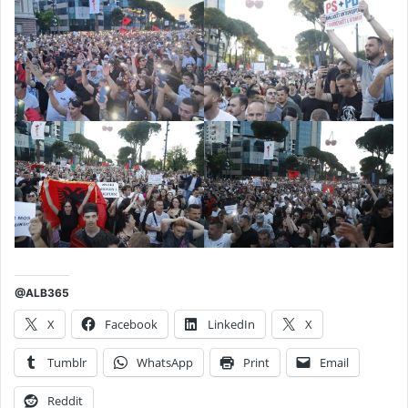
@ALB365
X
Facebook
LinkedIn
X
Tumblr
WhatsApp
Print
Email
Reddit