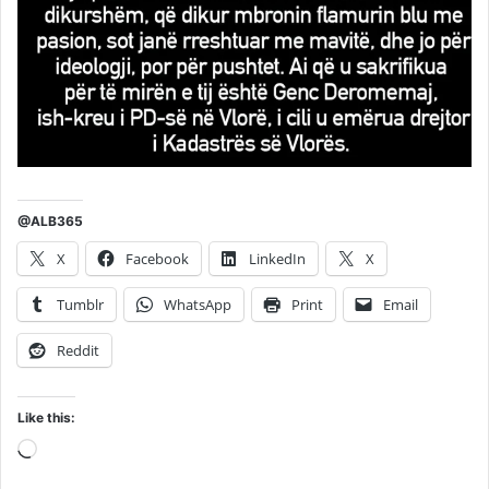
@ALB365
X
Facebook
LinkedIn
X
Tumblr
WhatsApp
Print
Email
Reddit
Like this:
Loading…