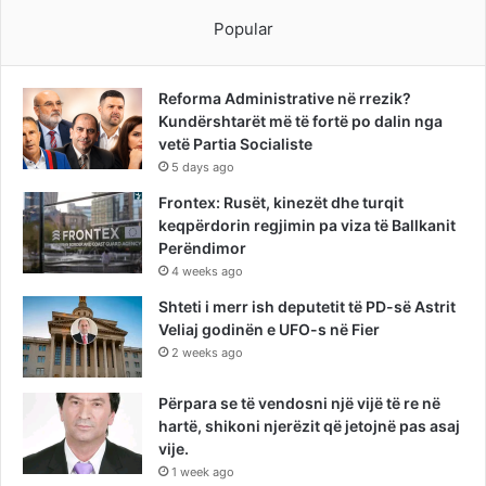
Popular
Reforma Administrative në rrezik?
Kundërshtarët më të fortë po dalin nga
vetë Partia Socialiste
5 days ago
Frontex: Rusët, kinezët dhe turqit
keqpërdorin regjimin pa viza të Ballkanit
Perëndimor
4 weeks ago
Shteti i merr ish deputetit të PD-së Astrit
Veliaj godinën e UFO-s në Fier
2 weeks ago
Përpara se të vendosni një vijë të re në
hartë, shikoni njerëzit që jetojnë pas asaj
vije.
1 week ago