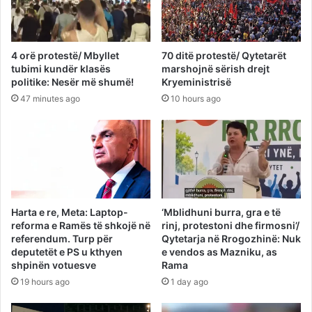
4 orë protestë/ Mbyllet
70 ditë protestë/ Qytetarët
tubimi kundër klasës
marshojnë sërish drejt
politike: Nesër më shumë!
Kryeministrisë
47 minutes ago
10 hours ago
Harta e re, Meta: Laptop-
‘Mblidhuni burra, gra e të
reforma e Ramës të shkojë në
rinj, protestoni dhe firmosni’/
referendum. Turp për
Qytetarja në Rrogozhinë: Nuk
deputetët e PS u kthyen
e vendos as Mazniku, as
shpinën votuesve
Rama
19 hours ago
1 day ago