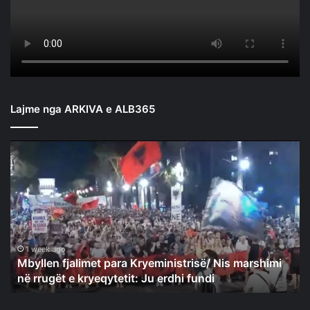
Lajme nga ARKIVA e ALB365
Mbyllen
fjalimet
para
Kryeministrisë/
Nis
marshimi
në
rrugët
1 week ago
Mbyllen fjalimet para Kryeministrisë/ Nis marshimi
e
në rrugët e kryeqytetit: Ju erdhi fundi
kryeqytetit:
Ju
erdhi