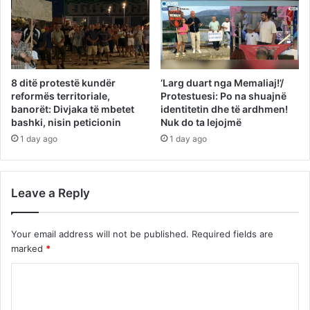
8 ditë protestë kundër
‘Larg duart nga Memaliaj!’/
reformës territoriale,
Protestuesi: Po na shuajnë
banorët: Divjaka të mbetet
identitetin dhe të ardhmen!
bashki, nisin peticionin
Nuk do ta lejojmë
1 day ago
1 day ago
Leave a Reply
Your email address will not be published.
Required fields are
marked
*
C
o