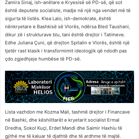
Zamira Sinaj, ish-anëtare e Kryesisë së PD-së, që sot
është deputete socialiste, madje në një nga vendet më të
sigurta të listës. Klea Lalo, ish-demokrate, është
nënkryetare e Bashkisë së Vlorës, ndërsa Bled Taushani,
dikur zë i strukturave blu, tani është drejtor i Tatimeve.
Edhe Juliana Çuni, që drejton Spitalin e Vlorës, është një
tjetër rast klasik i transformimit ideologjik që ndodh pas
çdo zgjedhjeje humbëse të PD-së.
Lista vazhdon me Kozma Mali, tashmë drejtor i Financave
në Bashki, dhe këshilltarët e kryetarit socialist Ermal
Dredha, Sokol Kuçi, Erdet Mandi dhe Saimir Haxhiu të
gjithë me të kaluar të djathtë dhe të ardhme të majtë.