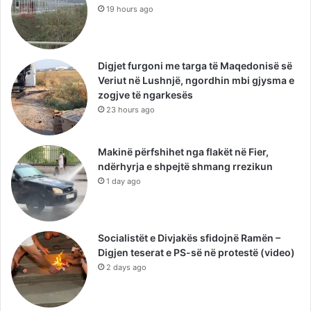
19 hours ago
Digjet furgoni me targa të Maqedonisë së
Veriut në Lushnjë, ngordhin mbi gjysma e
zogjve të ngarkesës
23 hours ago
Makinë përfshihet nga flakët në Fier,
ndërhyrja e shpejtë shmang rrezikun
1 day ago
Socialistët e Divjakës sfidojnë Ramën –
Digjen teserat e PS-së në protestë (video)
2 days ago