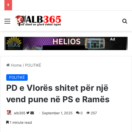
Menu
S
fo
Home
/
POLITIKË
POLITIKË
PD e Vlorës shitet për një
vend pune në PS e Ramës
Follow
Send
alb365
September 1, 2025
0
257
on
an
1 minute read
Twitter
email