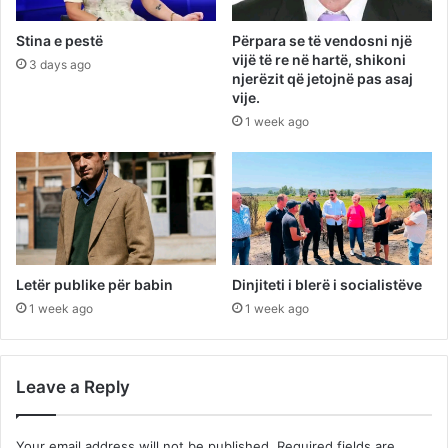
Stina e pestë
Përpara se të vendosni një
vijë të re në hartë, shikoni
3 days ago
njerëzit që jetojnë pas asaj
vije.
1 week ago
Letër publike për babin
Dinjiteti i blerë i socialistëve
1 week ago
1 week ago
Leave a Reply
Your email address will not be published.
Required fields are