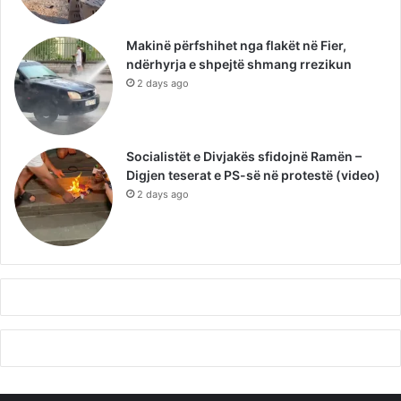
Makinë përfshihet nga flakët në Fier,
ndërhyrja e shpejtë shmang rrezikun
2 days ago
Socialistët e Divjakës sfidojnë Ramën –
Digjen teserat e PS-së në protestë (video)
2 days ago