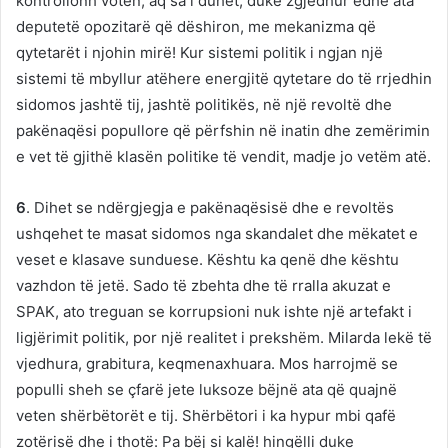
kontrollonh votën, aq sa i duhet, duke zgjedhur edhe ata
deputetë opozitarë që dëshiron, me mekanizma që
qytetarët i njohin mirë! Kur sistemi politik i ngjan një
sistemi të mbyllur atëhere energjitë qytetare do të rrjedhin
sidomos jashtë tij, jashtë politikës, në një revoltë dhe
pakënaqësi popullore që përfshin në inatin dhe zemërimin
e vet të gjithë klasën politike të vendit, madje jo vetëm atë.
6
. Dihet se ndërgjegja e pakënaqësisë dhe e revoltës
ushqehet te masat sidomos nga skandalet dhe mëkatet e
veset e klasave sunduese. Kështu ka qenë dhe kështu
vazhdon të jetë. Sado të zbehta dhe të rralla akuzat e
SPAK, ato treguan se korrupsioni nuk ishte një artefakt i
ligjërimit politik, por një realitet i prekshëm. Milarda lekë të
vjedhura, grabitura, keqmenaxhuara. Mos harrojmë se
populli sheh se çfarë jete luksoze bëjnë ata që quajnë
veten shërbëtorët e tij. Shërbëtori i ka hypur mbi qafë
zotërisë dhe i thotë: Pa bëj si kalë! hingëlli duke