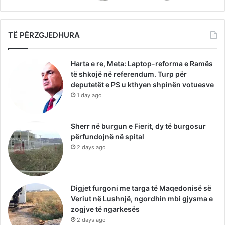
TË PËRZGJEDHURA
Harta e re, Meta: Laptop-reforma e Ramës
të shkojë në referendum. Turp për
deputetët e PS u kthyen shpinën votuesve
1 day ago
Sherr në burgun e Fierit, dy të burgosur
përfundojnë në spital
2 days ago
Digjet furgoni me targa të Maqedonisë së
Veriut në Lushnjë, ngordhin mbi gjysma e
zogjve të ngarkesës
2 days ago