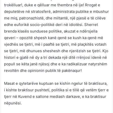
trokëlluar!, duke e qëlluar me thembra në ije! Rrogat e
deputetëve në stratosferë, administrata publike e mbushur
me miq, patronazhistë, dhe miltantë, një pjesë e të cilëve
edhe euforikë socio-politikë deri në idiotësi. Sherret
brenda klasës sunduese politike, akuzat e ndërsjella
qeveri – opozitë shpesh kanë qenë se kush ka qenë më
vjedhës se tjetri, më i paaftë se tjetri, më plaçkitës votash
se tjetri, më dhunues sheshesh dhe njerëzish se tjetri. Kjo
histori e gjatë në dy a tri dekada një ditë rrënjosi idenë në
popull se këta janë njësoj dhe e ka radikalizuar natyrshëm
revoltën dhe opinionin publik të pakënaqur!
Masat e qytetarëve kuptuan se kishin ngelur të braktisura,
i kishte braktisur pushteti, politika si e tillë që vetëm tjerr e
tjerr në Kuvend e sallone mediash darkave, e ka braktisur
nëpunësi.