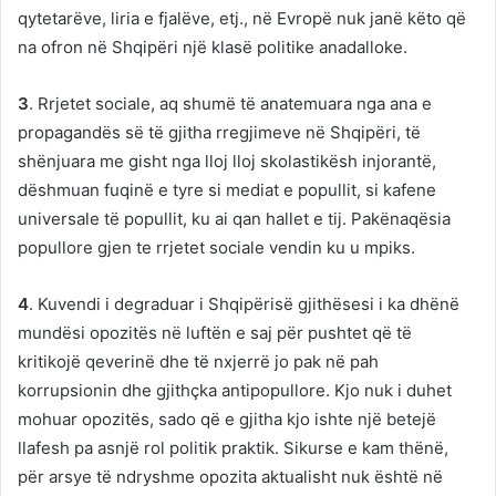
qytetarëve, liria e fjalëve, etj., në Evropë nuk janë këto që
na ofron në Shqipëri një klasë politike anadalloke.
3
. Rrjetet sociale, aq shumë të anatemuara nga ana e
propagandës së të gjitha rregjimeve në Shqipëri, të
shënjuara me gisht nga lloj lloj skolastikësh injorantë,
dëshmuan fuqinë e tyre si mediat e popullit, si kafene
universale të popullit, ku ai qan hallet e tij. Pakënaqësia
popullore gjen te rrjetet sociale vendin ku u mpiks.
4
. Kuvendi i degraduar i Shqipërisë gjithësesi i ka dhënë
mundësi opozitës në luftën e saj për pushtet që të
kritikojë qeverinë dhe të nxjerrë jo pak në pah
korrupsionin dhe gjithçka antipopullore. Kjo nuk i duhet
mohuar opozitës, sado që e gjitha kjo ishte një betejë
llafesh pa asnjë rol politik praktik. Sikurse e kam thënë,
për arsye të ndryshme opozita aktualisht nuk është në