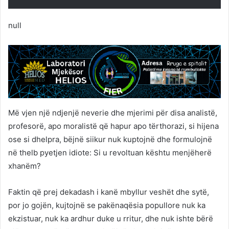
null
Më vjen një ndjenjë neverie dhe mjerimi për disa analistë,
profesorë, apo moralistë që hapur apo tërthorazi, si hijena
ose si dhelpra, bëjnë siikur nuk kuptojnë dhe formulojnë
në thelb pyetjen idiote: Si u revoltuan kështu menjëherë
xhanëm?
Faktin që prej dekadash i kanë mbyllur veshët dhe sytë,
por jo gojën, kujtojnë se pakënaqësia popullore nuk ka
ekzistuar, nuk ka ardhur duke u rritur, dhe nuk ishte bërë