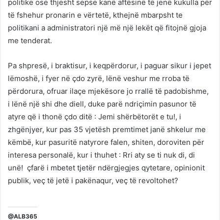
politike ose thjesht sepse kanë aftësinë të jenë kukulla për
të fshehur pronarin e vërtetë, kthejnë mbarpsht te
politikani a administratori një më një lekët që fitojnë gjoja
me tenderat.
Pa shpresë, i braktisur, i keqpërdorur, i paguar sikur i jepet
lëmoshë, i fyer në çdo zyrë, lënë veshur me rroba të
përdorura, ofruar ilaçe mjekësore jo rrallë të padobishme,
i lënë një shi dhe diell, duke parë ndriçimin pasunor të
atyre që i thonë çdo ditë : Jemi shërbëtorët e tu!, i
zhgënjyer, kur pas 35 vjetësh premtimet janë shkelur me
këmbë, kur pasuritë natyrore falen, shiten, doroviten për
interesa personalë, kur i thuhet : Rri aty se ti nuk di, di
unë! çfarë i mbetet tjetër ndërgjegjes qytetare, opinionit
publik, veç të jetë i pakënaqur, veç të revoltohet?
@ALB365