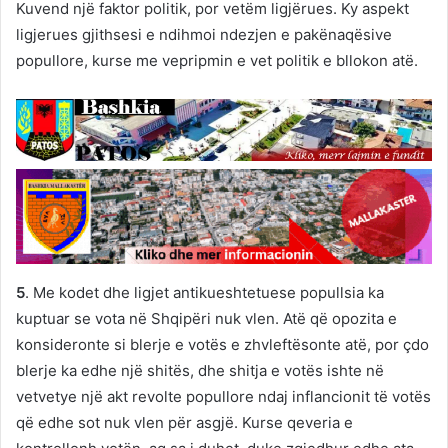
Kuvend një faktor politik, por vetëm ligjërues. Ky aspekt
ligjerues gjithsesi e ndihmoi ndezjen e pakënaqësive
popullore, kurse me vepripmin e vet politik e bllokon atë.
5
. Me kodet dhe ligjet antikueshtetuese popullsia ka
kuptuar se vota në Shqipëri nuk vlen. Atë që opozita e
konsideronte si blerje e votës e zhvleftësonte atë, por çdo
blerje ka edhe një shitës, dhe shitja e votës ishte në
vetvetye një akt revolte popullore ndaj inflancionit të votës
që edhe sot nuk vlen për asgjë. Kurse qeveria e