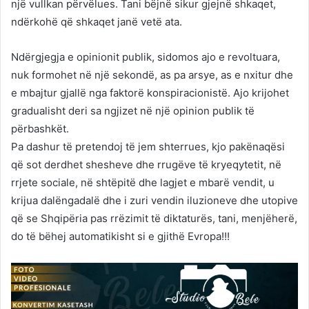
një vullkan përvëlues. Tani bëjnë sikur gjejnë shkaqet,
ndërkohë që shkaqet janë vetë ata.
Ndërgjegja e opinionit publik, sidomos ajo e revoltuara,
nuk formohet në një sekondë, as pa arsye, as e nxitur dhe
e mbajtur gjallë nga faktorë konspiracionistë. Ajo krijohet
gradualisht deri sa ngjizet në një opinion publik të
përbashkët.
Pa dashur të pretendoj të jem shterrues, kjo pakënaqësi
që sot derdhet shesheve dhe rrugëve të kryeqytetit, në
rrjete sociale, në shtëpitë dhe lagjet e mbarë vendit, u
krijua dalëngadalë dhe i zuri vendin iluzioneve dhe utopive
që se Shqipëria pas rrëzimit të diktaturës, tani, menjëherë,
do të bëhej automatikisht si e gjithë Evropa!!!