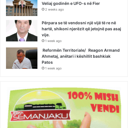
Veliaj godinën e UFO-s në Fier
2 weeks ago
Përpara se të vendosni një vijë të re në
hartë, shikoni njerëzit që jetojnë pas asaj
vije.
1 week ago
Reformën Territoriale/ Reagon Armand
Ahmetaj, anëtari i këshillit bashkiak
Patos
1 week ago