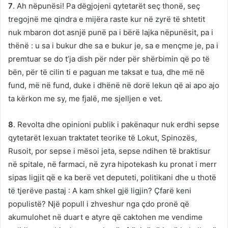
7
. Ah nëpunësi! Pa dëgjojeni qytetarët seç thonë, seç
tregojnë me qindra e mijëra raste kur në zyrë të shtetit
nuk mbaron dot asnjë punë pa i bërë lajka nëpunësit, pa i
thënë : u sa i bukur dhe sa e bukur je, sa e mençme je, pa i
premtuar se do t’ja dish për nder për shërbimin që po të
bën, për të cilin ti e paguan me taksat e tua, dhe më në
fund, më në fund, duke i dhënë në dorë lekun që ai apo ajo
ta kërkon me sy, me fjalë, me sjelljen e vet.
8
. Revolta dhe opinioni publik i pakënaqur nuk erdhi sepse
qytetarët lexuan traktatet teorike të Lokut, Spinozës,
Rusoit, por sepse i mësoi jeta, sepse ndihen të braktisur
në spitale, në farmaci, në zyra hipotekash ku pronat i merr
sipas ligjit që e ka berë vet deputeti, politikani dhe u thotë
të tjerëve pastaj : A kam shkel gjë ligjin? Çfarë keni
populistë? Një popull i zhveshur nga çdo pronë që
akumulohet në duart e atyre që caktohen me vendime