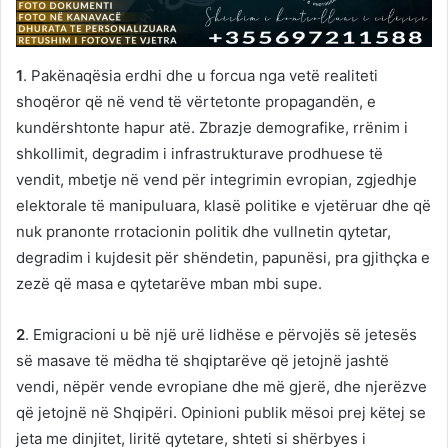
1
. Pakënaqësia erdhi dhe u forcua nga vetë realiteti
shoqëror që në vend të vërtetonte propagandën, e
kundërshtonte hapur atë. Zbrazje demografike, rrënim i
shkollimit, degradim i infrastrukturave prodhuese të
vendit, mbetje në vend për integrimin evropian, zgjedhje
elektorale të manipuluara, klasë politike e vjetëruar dhe që
nuk pranonte rrotacionin politik dhe vullnetin qytetar,
degradim i kujdesit për shëndetin, papunësi, pra gjithçka e
zezë që masa e qytetarëve mban mbi supe.
2
. Emigracioni u bë një urë lidhëse e përvojës së jetesës
së masave të mëdha të shqiptarëve që jetojnë jashtë
vendi, nëpër vende evropiane dhe më gjerë, dhe njerëzve
që jetojnë në Shqipëri. Opinioni publik mësoi prej këtej se
jeta me dinjitet, liritë qytetare, shteti si shërbyes i