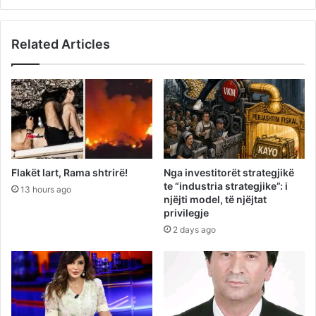
Related Articles
Flakët lart, Rama shtrirë!
Nga investitorët strategjikë
te “industria strategjike”: i
13 hours ago
njëjti model, të njëjtat
privilegje
2 days ago