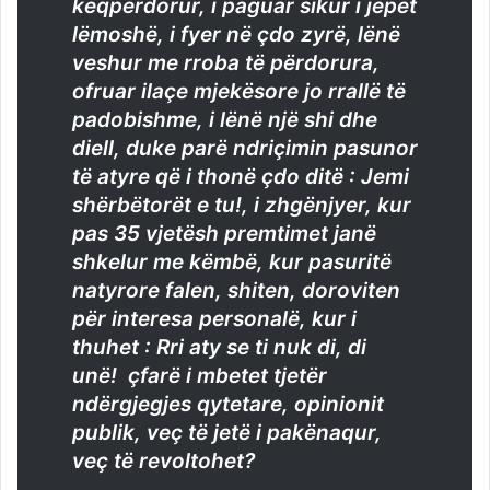
keqpërdorur, i paguar sikur i jepet
lëmoshë, i fyer në çdo zyrë, lënë
veshur me rroba të përdorura,
ofruar ilaçe mjekësore jo rrallë të
padobishme, i lënë një shi dhe
diell, duke parë ndriçimin pasunor
të atyre që i thonë çdo ditë : Jemi
shërbëtorët e tu!, i zhgënjyer, kur
pas 35 vjetësh premtimet janë
shkelur me këmbë, kur pasuritë
natyrore falen, shiten, doroviten
për interesa personalë, kur i
thuhet : Rri aty se ti nuk di, di
unë! çfarë i mbetet tjetër
ndërgjegjes qytetare, opinionit
publik, veç të jetë i pakënaqur,
veç të revoltohet?