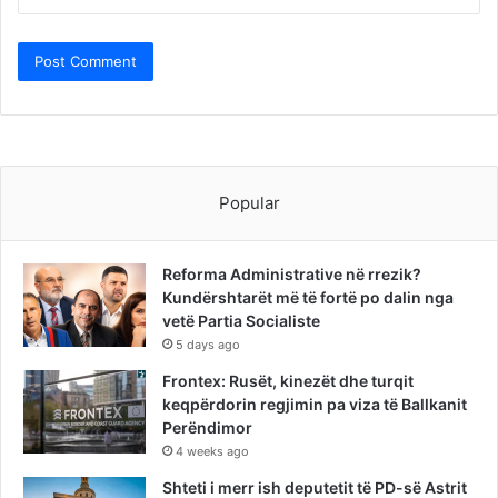
Popular
Reforma Administrative në rrezik?
Kundërshtarët më të fortë po dalin nga
vetë Partia Socialiste
5 days ago
Frontex: Rusët, kinezët dhe turqit
keqpërdorin regjimin pa viza të Ballkanit
Perëndimor
4 weeks ago
Shteti i merr ish deputetit të PD-së Astrit