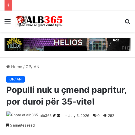
Menu
S
fo
Home
/
OP/ AN
OP/ AN
Populli nuk u çmend papritur,
por duroi për 35-vite!
Follow
Send
alb365
July 5, 2026
0
252
on
an
5 minutes read
Twitter
email