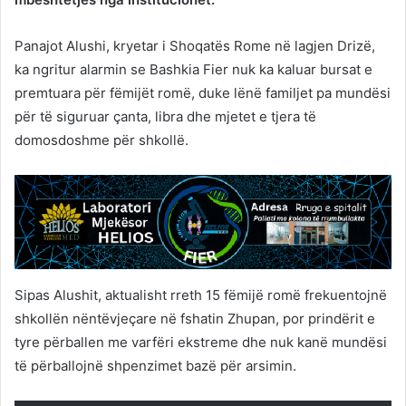
Panajot Alushi, kryetar i Shoqatës Rome në lagjen Drizë,
ka ngritur alarmin se Bashkia Fier nuk ka kaluar bursat e
premtuara për fëmijët romë, duke lënë familjet pa mundësi
për të siguruar çanta, libra dhe mjetet e tjera të
domosdoshme për shkollë.
Sipas Alushit, aktualisht rreth 15 fëmijë romë frekuentojnë
shkollën nëntëvjeçare në fshatin Zhupan, por prindërit e
tyre përballen me varfëri ekstreme dhe nuk kanë mundësi
të përballojnë shpenzimet bazë për arsimin.