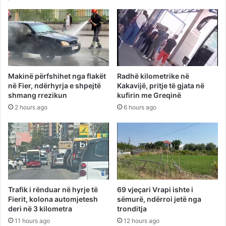
Makinë përfshihet nga flakët
Radhë kilometrike në
në Fier, ndërhyrja e shpejtë
Kakavijë, pritje të gjata në
shmang rrezikun
kufirin me Greqinë
2 hours ago
6 hours ago
Trafik i rënduar në hyrje të
69 vjeçari Vrapi ishte i
Fierit, kolona automjetesh
sëmurë, ndërroi jetë nga
deri në 3 kilometra
tronditja
11 hours ago
12 hours ago