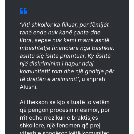
‘Viti shkollor ka filluar, por fëmijët
tanë ende nuk kanë çanta dhe
libra, sepse nuk kemi marrë asnjë
mbështetje financiare nga bashkia,
ashtu siç ishte premtuar. Ky është
një diskriminim i hapur ndaj
komunitetit rom dhe një goditje për
të drejtën e arsimimit’
, u shpreh
Alushi.
Ai thekson se kjo situatë jo vetëm
që pengon procesin mësimor, por
rrit edhe rrezikun e braktisjes
shkollore, një fenomen që prej
vitesh e shoqëron këtë komunitet