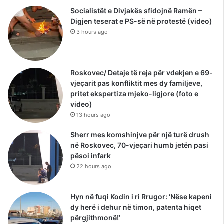
Socialistët e Divjakës sfidojnë Ramën –
Digjen teserat e PS-së në protestë (video)
3 hours ago
Roskovec/ Detaje të reja për vdekjen e 69-
vjeçarit pas konfliktit mes dy familjeve,
pritet ekspertiza mjeko-ligjore (foto e
video)
13 hours ago
Sherr mes komshinjve për një turë drush
në Roskovec, 70-vjeçari humb jetën pasi
pësoi infark
22 hours ago
Hyn në fuqi Kodin i ri Rrugor: ‘Nëse kapeni
dy herë i dehur në timon, patenta hiqet
përgjithmonë!’