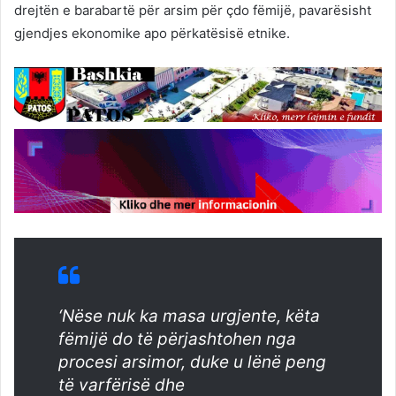
drejtën e barabartë për arsim për çdo fëmijë, pavarësisht
gjendjes ekonomike apo përkatësisë etnike.
‘Nëse nuk ka masa urgjente, këta
fëmijë do të përjashtohen nga
procesi arsimor, duke u lënë peng
të varfërisë dhe