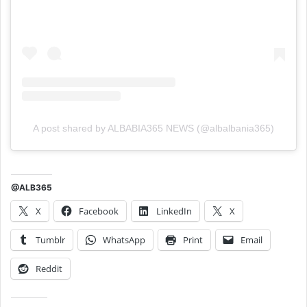
A post shared by ALBABIA365 NEWS (@albalbania365)
@ALB365
X
Facebook
LinkedIn
X
Tumblr
WhatsApp
Print
Email
Reddit