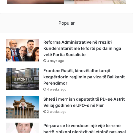
Popular
Reforma Administrative në rrezik?
Kundërshtarët më të fortë po dalin nga
vetë Partia Socialiste
3 days ago
Frontex: Rusët, kinezët dhe turqit
keqpërdorin regjimin pa viza të Ballkanit
Perëndimor
4 weeks ago
Shteti i merr ish deputetit të PD-së Astrit
Veliaj godinën e UFO-s në Fier
2 weeks ago
Përpara se të vendosni një vijë të re në
hartë, shikoni njerëzit që jetojnë pas asaj