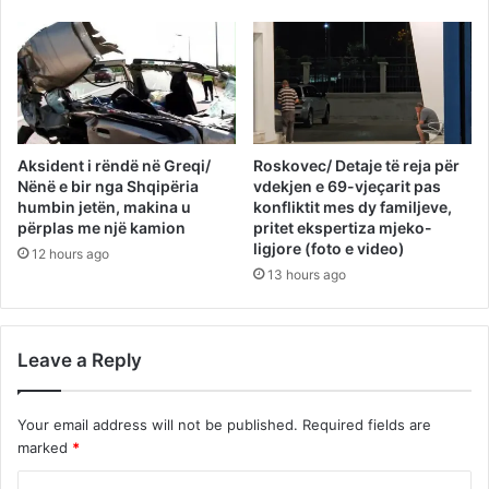
Aksident i rëndë në Greqi/
Roskovec/ Detaje të reja për
Nënë e bir nga Shqipëria
vdekjen e 69-vjeçarit pas
humbin jetën, makina u
konfliktit mes dy familjeve,
përplas me një kamion
pritet ekspertiza mjeko-
ligjore (foto e video)
12 hours ago
13 hours ago
Leave a Reply
Your email address will not be published.
Required fields are
marked
*
C