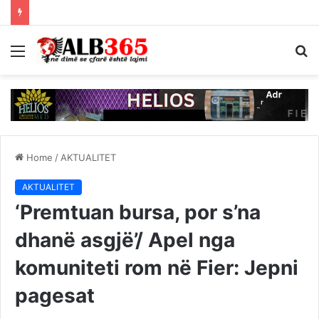
Menu
S
fo
Home
/
AKTUALITET
AKTUALITET
‘Premtuan bursa, por s’na
dhanë asgjë’/ Apel nga
komuniteti rom në Fier: Jepni
pagesat