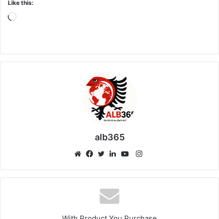
Like this:
Loading…
alb365
Instagram
Website
Facebook
Twitter
LinkedIn
YouTube
With Product You Purchase