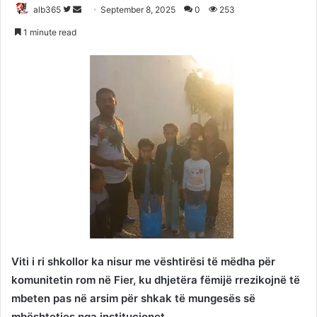
Follow
Send
alb365
September 8, 2025
0
253
on
an
1 minute read
Twitter
email
Viti i ri shkollor ka nisur me vështirësi të mëdha për
komunitetin rom në Fier, ku dhjetëra fëmijë rrezikojnë të
mbeten pas në arsim për shkak të mungesës së
mbështetjes nga institucionet.