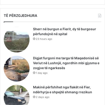
TË PËRZGJEDHURA
Sherr në burgun e Fierit, dy të burgosur
përfundojnë në spital
23 hours ago
Digjet furgoni me targa të Maqedonisë së
Veriut në Lushnjë, ngordhin mbi gjysma e
zogjve të ngarkesës
1 day ago
Makinë përfshihet nga flakët në Fier,
ndërhyrja e shpejtë shmang rrezikun
2 days ago