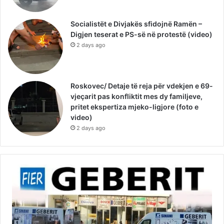
Socialistët e Divjakës sfidojnë Ramën –
Digjen teserat e PS-së në protestë (video)
2 days ago
Roskovec/ Detaje të reja për vdekjen e 69-
vjeçarit pas konfliktit mes dy familjeve,
pritet ekspertiza mjeko-ligjore (foto e
video)
2 days ago