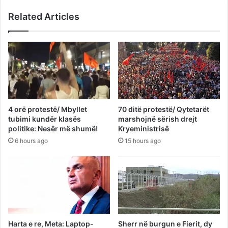
Related Articles
4 orë protestë/ Mbyllet
70 ditë protestë/ Qytetarët
tubimi kundër klasës
marshojnë sërish drejt
politike: Nesër më shumë!
Kryeministrisë
6 hours ago
15 hours ago
Harta e re, Meta: Laptop-
Sherr në burgun e Fierit, dy