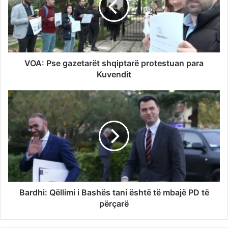
VOA: Pse gazetarët shqiptarë protestuan para
Kuvendit
Bardhi: Qëllimi i Bashës tani është të mbajë PD të
përçarë