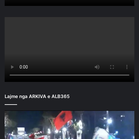
Lajme nga ARKIVA e ALB365
Mbyllen
fjalimet
para
Kryeministrisë/