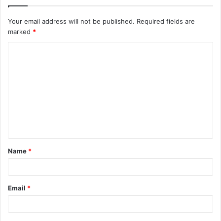
Your email address will not be published.
Required fields are
marked
*
C
o
m
m
e
n
t
Name
*
*
Email
*