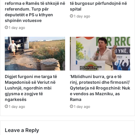
reforma e Ramës të shkojë në
të burgosur përfundojnë në
referendum. Turp për
spital
deputetët e PS u kthyen
1 day ago
shpinën votuesve
1 day ago
Digjet furgoni me targa të
‘Mblidhuni burra, gra e të
Maqedonisë së Veriut në
rinj, protestoni dhe firmosni’/
Lushnjë, ngordhin mbi
Qytetarja në Rrogozhinë: Nuk
gjysma e zogjve të
e vendos as Mazniku, as
ngarkesës
Rama
1 day ago
1 day ago
Leave a Reply