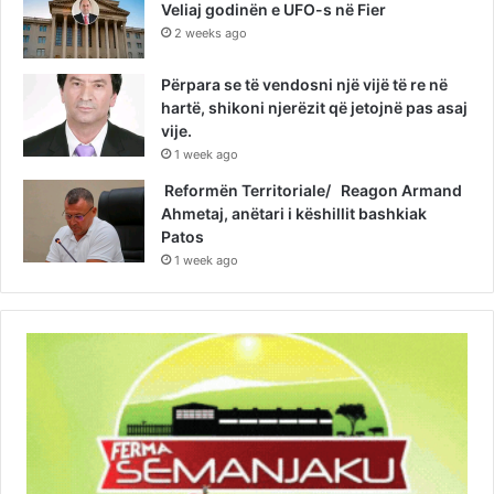
Veliaj godinën e UFO-s në Fier
2 weeks ago
Përpara se të vendosni një vijë të re në
hartë, shikoni njerëzit që jetojnë pas asaj
vije.
1 week ago
Reformën Territoriale/ Reagon Armand
Ahmetaj, anëtari i këshillit bashkiak
Patos
1 week ago