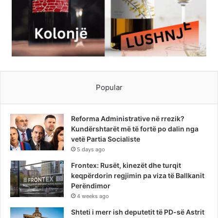
Popular
Reforma Administrative në rrezik?
Kundërshtarët më të fortë po dalin nga
vetë Partia Socialiste
5 days ago
Frontex: Rusët, kinezët dhe turqit
keqpërdorin regjimin pa viza të Ballkanit
Perëndimor
4 weeks ago
Shteti i merr ish deputetit të PD-së Astrit