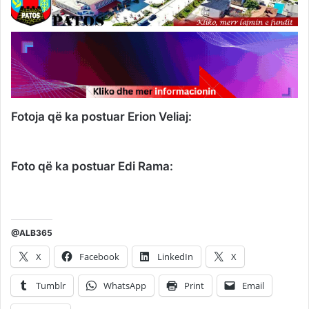
Fotoja që ka postuar Erion Veliaj:
Foto që ka postuar Edi Rama:
@ALB365
X
Facebook
LinkedIn
X
Tumblr
WhatsApp
Print
Email