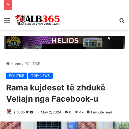
Menu
S
fo
Home
/
POLITIKË
POLITIKË
TOP-NEWS
Rama kujdeset të zhdukë
Veliajn nga Facebook-u
Follow
Send
alb365
May 2, 2024
0
47
1 minute read
on
an
Twitter
email