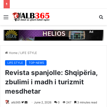
Menu
S
fo
Home
/
LIFE STYLE
LIFE STYLE
TOP-NEWS
Revista spanjolle: Shqipëria,
zbulimi i madh i turizmit
mesdhetar
Follow
Send
alb365
June 2, 2026
0
247
3 minutes read