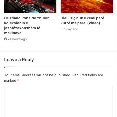
Cristiano Ronaldo zbulon
Dielli siç nuk e kemi parë
koleksionin e
kurrë më parë. (video)
jashtëzakonshëm të
1 day ago
makinave
24 hours ago
Leave a Reply
Your email address will not be published.
Required fields are
marked
*
C
o
m
m