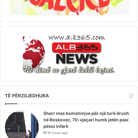
TË PËRZGJEDHURA
Sherr mes komshinjve për një turë drush
në Roskovec, 70-vjeçari humb jetën pasi
pësoi infark
16 hours ago