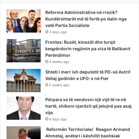
Reforma Administrative në rrezik?
Kundërshtarët më të fortë po dalin nga
vetë Partia Socialiste
3 days ago
Frontex: Rusët, kinezët dhe turqit
keqpërdorin regjimin pa viza të Ballkanit
Perëndimor
4 weeks ago
Shteti i merr ish deputetit të PD-së Astrit
Veliaj godinën e UFO-s në Fier
2 weeks ago
Përpara se të vendosni një vijë të re në
hartë, shikoni njerëzit që jetojnë pas asaj
vije.
6 days ago
Reformën Territoriale/ Reagon Armand
Ahmetaj, anëtari i këshillit bashkiak