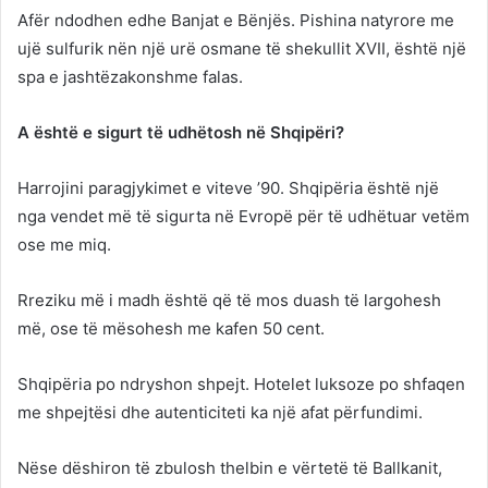
Afër ndodhen edhe Banjat e Bënjës. Pishina natyrore me
ujë sulfurik nën një urë osmane të shekullit XVII, është një
spa e jashtëzakonshme falas.
A është e sigurt të udhëtosh në Shqipëri?
Harrojini paragjykimet e viteve ’90. Shqipëria është një
nga vendet më të sigurta në Evropë për të udhëtuar vetëm
ose me miq.
Rreziku më i madh është që të mos duash të largohesh
më, ose të mësohesh me kafen 50 cent.
Shqipëria po ndryshon shpejt. Hotelet luksoze po shfaqen
me shpejtësi dhe autenticiteti ka një afat përfundimi.
Nëse dëshiron të zbulosh thelbin e vërtetë të Ballkanit,