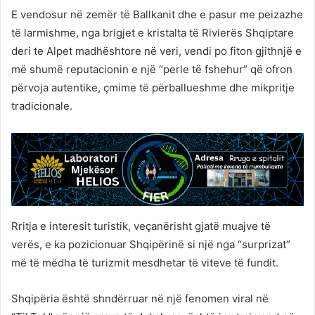
E vendosur në zemër të Ballkanit dhe e pasur me peizazhe
të larmishme, nga brigjet e kristalta të Rivierës Shqiptare
deri te Alpet madhështore në veri, vendi po fiton gjithnjë e
më shumë reputacionin e një “perle të fshehur” që ofron
përvoja autentike, çmime të përballueshme dhe mikpritje
tradicionale.
Rritja e interesit turistik, veçanërisht gjatë muajve të
verës, e ka pozicionuar Shqipërinë si një nga “surprizat”
më të mëdha të turizmit mesdhetar të viteve të fundit.
Shqipëria është shndërruar në një fenomen viral në