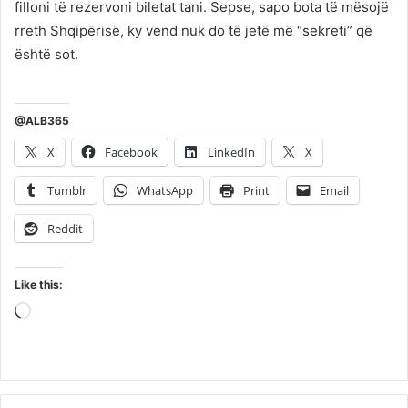
filloni të rezervoni biletat tani. Sepse, sapo bota të mësojë
rreth Shqipërisë, ky vend nuk do të jetë më “sekreti” që
është sot.
@ALB365
X
Facebook
LinkedIn
X
Tumblr
WhatsApp
Print
Email
Reddit
Like this:
Loading…