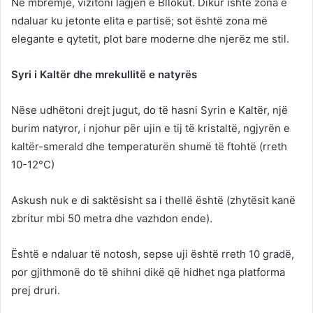
Në mbrëmje, vizitoni lagjen e Bllokut. Dikur ishte zona e
ndaluar ku jetonte elita e partisë; sot është zona më
elegante e qytetit, plot bare moderne dhe njerëz me stil.
Syri i Kaltër dhe mrekullitë e natyrës
Nëse udhëtoni drejt jugut, do të hasni Syrin e Kaltër, një
burim natyror, i njohur për ujin e tij të kristaltë, ngjyrën e
kaltër-smerald dhe temperaturën shumë të ftohtë (rreth
10-12°C)
Askush nuk e di saktësisht sa i thellë është (zhytësit kanë
zbritur mbi 50 metra dhe vazhdon ende).
Është e ndaluar të notosh, sepse uji është rreth 10 gradë,
por gjithmonë do të shihni dikë që hidhet nga platforma
prej druri.