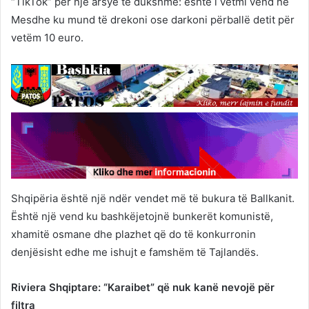
“TikTok” për një arsye të dukshme: është i vetmi vend në
Mesdhe ku mund të drekoni ose darkoni përballë detit për
vetëm 10 euro.
Shqipëria është një ndër vendet më të bukura të Ballkanit.
Është një vend ku bashkëjetojnë bunkerët komunistë,
xhamitë osmane dhe plazhet që do të konkurronin
denjësisht edhe me ishujt e famshëm të Tajlandës.
Riviera Shqiptare: “Karaibet” që nuk kanë nevojë për
filtra