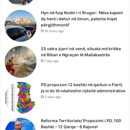
Hyn në fuqi Kodin i ri Rrugor: ‘Nëse kapeni
dy herë i dehur në timon, patenta hiqet
përgjithmonë!’
18 hours ago
25 vatra zjarri në vend, situata më kritike
në Riban e Ngraçan të Mallakastrës
1 day ago
PD propozon 12 bashki në qarkun e Fierit,
ja si do të ndaheshin njësitë administrative
2 days ago
Reforma Territoriale/ Propozimi i PD, 100
Bashki – 12 Qarqe – 6 Rajone!