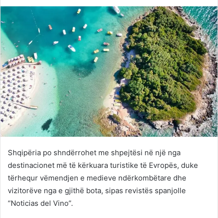
on
an
Twitter
email
Shqipëria po shndërrohet me shpejtësi në një nga
destinacionet më të kërkuara turistike të Evropës, duke
tërhequr vëmendjen e medieve ndërkombëtare dhe
vizitorëve nga e gjithë bota, sipas revistës spanjolle
“Noticias del Vino”.