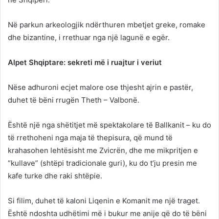
Në parkun arkeologjik ndërthuren mbetjet greke, romake
dhe bizantine, i rrethuar nga një lagunë e egër.
Alpet Shqiptare: sekreti më i ruajtur i veriut
Nëse adhuroni ecjet malore ose thjesht ajrin e pastër,
duhet të bëni rrugën Theth – Valbonë.
Është një nga shëtitjet më spektakolare të Ballkanit – ku do
të rrethoheni nga maja të thepisura, që mund të
krahasohen lehtësisht me Zvicrën, dhe me mikpritjen e
“kullave” (shtëpi tradicionale guri), ku do t’ju presin me
kafe turke dhe raki shtëpie.
Si filim, duhet të kaloni Liqenin e Komanit me një traget.
Është ndoshta udhëtimi më i bukur me anije që do të bëni