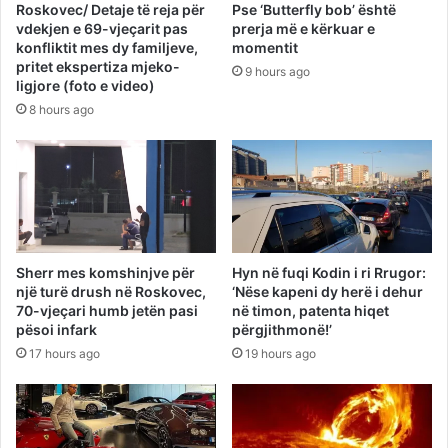
Roskovec/ Detaje të reja për
Pse ‘Butterfly bob’ është
vdekjen e 69-vjeçarit pas
prerja më e kërkuar e
konfliktit mes dy familjeve,
momentit
pritet ekspertiza mjeko-
9 hours ago
ligjore (foto e video)
8 hours ago
Sherr mes komshinjve për
Hyn në fuqi Kodin i ri Rrugor:
një turë drush në Roskovec,
‘Nëse kapeni dy herë i dehur
70-vjeçari humb jetën pasi
në timon, patenta hiqet
pësoi infark
përgjithmonë!’
17 hours ago
19 hours ago