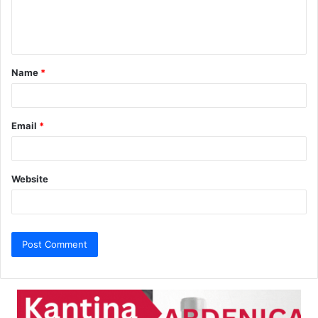
e
n
t
Name
*
*
Email
*
Website