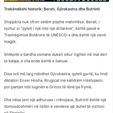
Trekëndëshi historik: Berati, Gjirokastra dhe Butrinti
Shqipëria nuk ofron vetëm plazhe mahnitëse. Berati, i
njohur si “qyteti i një mbi një dritareve”, është pjesë e
Trashëgimisë Botërore të UNESCO-s dhe është një vend
magjik.
Shtëpitë e bardha osmane duken sikur ngjiten në mal deri
te kalaja, e cila ende është e banuar.
Disa orë më larg ndodhet Gjirokastra, qyteti gurtë, ku lindi
diktatori Enver Hoxha. Rrugicat me kalldrëm rrëshqasin,
por pamjet mbi luginën e Drinos të lënë pa frymë.
Dhe nëse jeni një adhurues i rrënojave, Butrinti është një
domosdoshmëri në listën e vendeve që duhet të vizitoni
në Shqipëri.