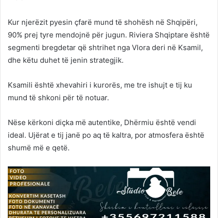
Kur njerëzit pyesin çfarë mund të shohësh në Shqipëri,
90% prej tyre mendojnë për jugun. Riviera Shqiptare është
segmenti bregdetar që shtrihet nga Vlora deri në Ksamil,
dhe këtu duhet të jenin strategjik.
Ksamili është xhevahiri i kurorës, me tre ishujt e tij ku
mund të shkoni për të notuar.
Nëse kërkoni diçka më autentike, Dhërmiu është vendi
ideal. Ujërat e tij janë po aq të kaltra, por atmosfera është
shumë më e qetë.