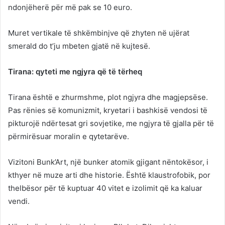
ndonjëherë për më pak se 10 euro.
Muret vertikale të shkëmbinjve që zhyten në ujërat
smerald do t’ju mbeten gjatë në kujtesë.
Tirana: qyteti me ngjyra që të tërheq
Tirana është e zhurmshme, plot ngjyra dhe magjepsëse.
Pas rënies së komunizmit, kryetari i bashkisë vendosi të
pikturojë ndërtesat gri sovjetike, me ngjyra të gjalla për të
përmirësuar moralin e qytetarëve.
Vizitoni Bunk’Art, një bunker atomik gjigant nëntokësor, i
kthyer në muze arti dhe historie. Është klaustrofobik, por
thelbësor për të kuptuar 40 vitet e izolimit që ka kaluar
vendi.