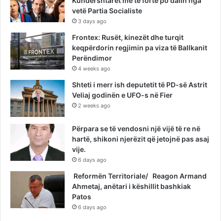
Kundërshtarët më të fortë po dalin nga
vetë Partia Socialiste
3 days ago
Frontex: Rusët, kinezët dhe turqit
keqpërdorin regjimin pa viza të Ballkanit
Perëndimor
4 weeks ago
Shteti i merr ish deputetit të PD-së Astrit
Veliaj godinën e UFO-s në Fier
2 weeks ago
Përpara se të vendosni një vijë të re në
hartë, shikoni njerëzit që jetojnë pas asaj
vije.
6 days ago
Reformën Territoriale/ Reagon Armand
Ahmetaj, anëtari i këshillit bashkiak
Patos
6 days ago