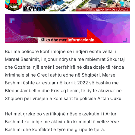
Burime policore konfirmojnë se i ndjeri është vëllai i
Marsel Bashimit, i njohur ndryshe me mbiemrat Shkurtaj
dhe Gozhita, një emër i përfshirë në disa dosje të rënda
kriminale si në Greqi ashtu edhe në Shqipëri. Marsel
Bashimi është arrestuar në korrik 2022 së bashku me
Bledar Jambellin dhe Kristaq Lecin, të dy të akuzuar në
Shqipëri për vrasjen e komisarit të policisë Artan Cuku.
Hetimet greke po verifikojnë nëse ekzekutimi i Artur
Bashimit ka lidhje me aktivitetin kriminal të vëllezërve
Bashimi dhe konfliktet e tyre me grupe të tjera.