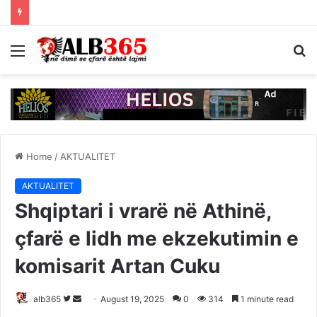
Menu
S
fo
Home
/
AKTUALITET
AKTUALITET
Shqiptari i vrarë në Athinë,
çfarë e lidh me ekzekutimin e
komisarit Artan Cuku
Follow
Send
alb365
August 19, 2025
0
314
1 minute read
on
an