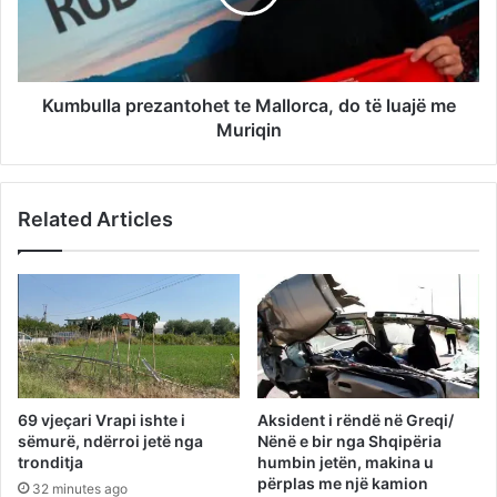
Kumbulla prezantohet te Mallorca, do të luajë me
Muriqin
Related Articles
69 vjeçari Vrapi ishte i
Aksident i rëndë në Greqi/
sëmurë, ndërroi jetë nga
Nënë e bir nga Shqipëria
tronditja
humbin jetën, makina u
përplas me një kamion
32 minutes ago