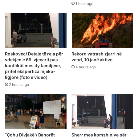
1 hour ago
Roskovec/ Detaje të reja për
Rekord vatrash zjarri në
vdekjen e 69-vjeçarit pas
vend, 10 janë aktive
konfliktit mes dy familjeve,
4 hours ago
pritet ekspertiza mjeko-
ligjore (foto e video)
2 hours ago
“Çohu Divjakë”/ Banorët
Sherr mes komshinjve për