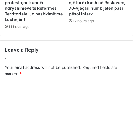
protestojnë kundër
një turë drush në Roskovec,
ndryshimeve të Reformës
70-vjeçari humb jetën pasi
Territoriale: Jo bashkimit me
pësoi infark
Lushnjën!
12 hours ago
11 hours ago
Leave a Reply
Your email address will not be published.
Required fields are
marked
*
C
o
m
m
e
n