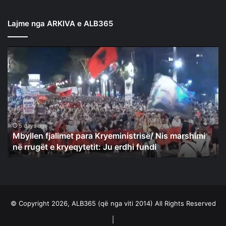
Lajme nga ARKIVA e ALB365
Mbyllen
fjalimet
para
Kryeministrisë/
Nis
marshimi
në
rrugët
5 days ago
Mbyllen fjalimet para Kryeministrisë/ Nis marshimi
e
në rrugët e kryeqytetit: Ju erdhi fundi
kryeqytetit:
Ju
erdhi
fundi
© Copyright 2026, ALB365 (që nga viti 2014) All Rights Reserved
|