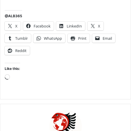
@ALB365
X
Facebook
LinkedIn
X
Tumblr
WhatsApp
Print
Email
Reddit
Like this:
Loading…