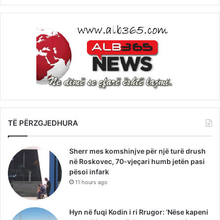
TË PËRZGJEDHURA
Sherr mes komshinjve për një turë drush
në Roskovec, 70-vjeçari humb jetën pasi
pësoi infark
11 hours ago
Hyn në fuqi Kodin i ri Rrugor: ‘Nëse kapeni