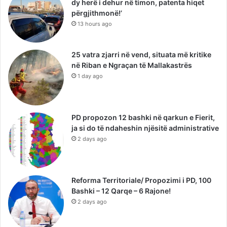
dy herë i dehur në timon, patenta hiqet
përgjithmonë!’
13 hours ago
25 vatra zjarri në vend, situata më kritike
në Riban e Ngraçan të Mallakastrës
1 day ago
PD propozon 12 bashki në qarkun e Fierit,
ja si do të ndaheshin njësitë administrative
2 days ago
Reforma Territoriale/ Propozimi i PD, 100
Bashki – 12 Qarqe – 6 Rajone!
2 days ago