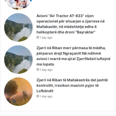
Avioni “Air Tractor AT-833” vijon
operacionet për shuarjen e zjarreve në
Mallakastër, në mbështetje edhe 4
helikopterë dhe droni “Bayraktar”
1 day ago
Zjarri në Riban merr përmasa të mëdha,
përparon drejt Ngraçanit! Në ndihmë
avioni i marrë me qira! Zjarrfikësit luftojnë
me lopata
1 day ago
Zjarri në Riban të Mallakastrës del jashtë
kontrollit, rrezikon masivin pyjor të
Lofkëndit
1 day ago