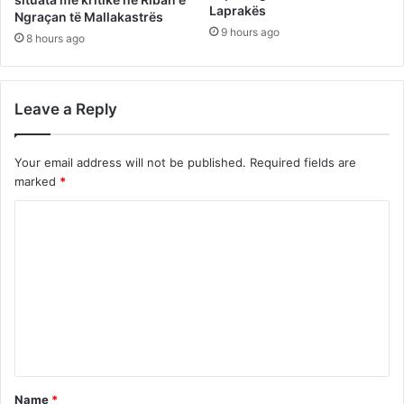
Laprakës
Ngraçan të Mallakastrës
9 hours ago
8 hours ago
Leave a Reply
Your email address will not be published.
Required fields are
marked
*
C
o
m
m
e
n
t
Name
*
*