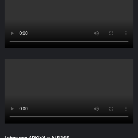
Lajme nga ARKIVA e ALB365