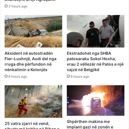
3 hours ago
Aksident në autostradën
Ekstradohet nga SHBA
Fier–Lushnjë, Audi del nga
patosaraku Sokol Hoxha,
rruga dhe përfundon në
vrau 2 vëllezër në Patos e një
nënkalimin e Kolonjës
vajzë në Belgjikë
6 hours ago
6 hours ago
Shpërthen makina me
25 vatra zjarri në vend,
impiant gazi në zonën e
situata më kritike në Riban e