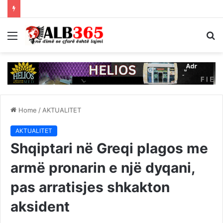
Menu
S
fo
Home
/
AKTUALITET
AKTUALITET
Shqiptari në Greqi plagos me
armë pronarin e një dyqani,
pas arratisjes shkakton
aksident