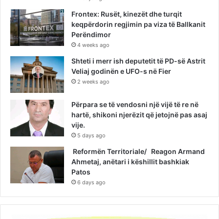
Frontex: Rusët, kinezët dhe turqit
keqpërdorin regjimin pa viza të Ballkanit
Perëndimor
4 weeks ago
Shteti i merr ish deputetit të PD-së Astrit
Veliaj godinën e UFO-s në Fier
2 weeks ago
Përpara se të vendosni një vijë të re në
hartë, shikoni njerëzit që jetojnë pas asaj
vije.
5 days ago
Reformën Territoriale/ Reagon Armand
Ahmetaj, anëtari i këshillit bashkiak
Patos
6 days ago