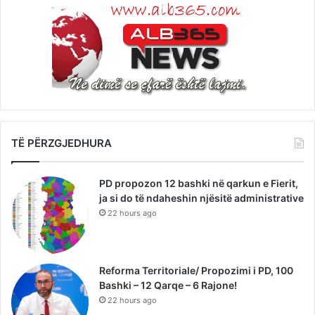
TË PËRZGJEDHURA
PD propozon 12 bashki në qarkun e Fierit,
ja si do të ndaheshin njësitë administrative
22 hours ago
Reforma Territoriale/ Propozimi i PD, 100
Bashki – 12 Qarqe – 6 Rajone!
22 hours ago