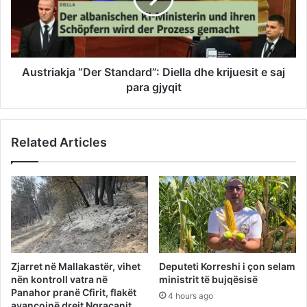
Austriakja “Der Standard”: Diella dhe krijuesit e saj
para gjyqit
Related Articles
Zjarret në Mallakastër, vihet
Deputeti Korreshi i çon selam
nën kontroll vatra në
ministrit të bujqësisë
Panahor pranë Cfirit, flakët
4 hours ago
avancojnë drejt Ngraçanit