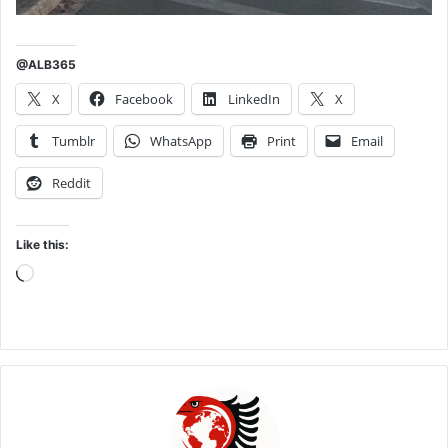
@ALB365
X
Facebook
LinkedIn
X
Tumblr
WhatsApp
Print
Email
Reddit
Like this:
Loading…