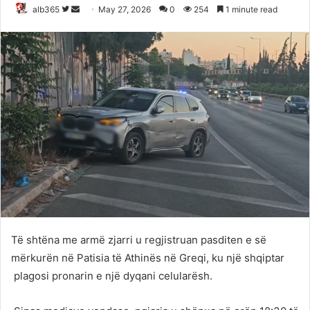
Follow
Send
alb365
May 27, 2026
0
254
1 minute read
on
an
Twitter
email
Të shtëna me armë zjarri u regjistruan pasditen e së
mërkurën në Patisia të Athinës në Greqi, ku një shqiptar
plagosi pronarin e një dyqani celularësh.