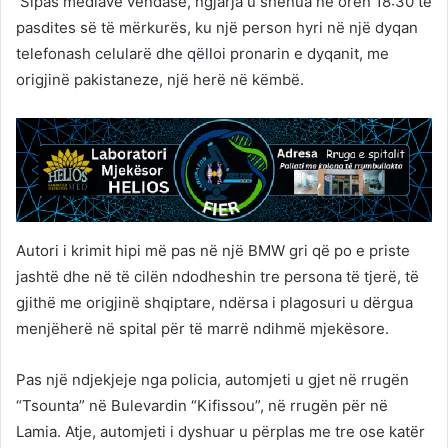
Sipas mediave vendase, ngjarja u shënua në orën 18:30 të
pasdites së të mërkurës, ku një person hyri në një dyqan
telefonash celularë dhe qëlloi pronarin e dyqanit, me
origjinë pakistaneze, një herë në këmbë.
Autori i krimit hipi më pas në një BMW gri që po e priste
jashtë dhe në të cilën ndodheshin tre persona të tjerë, të
gjithë me origjinë shqiptare, ndërsa i plagosuri u dërgua
menjëherë në spital për të marrë ndihmë mjekësore.
Pas një ndjekjeje nga policia, automjeti u gjet në rrugën
“Tsounta” në Bulevardin “Kifissou”, në rrugën për në
Lamia. Atje, automjeti i dyshuar u përplas me tre ose katër