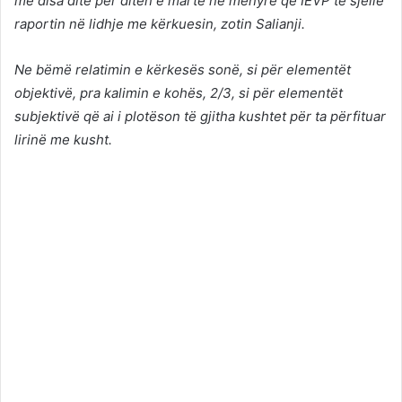
me disa ditë për ditën e martë në mënyrë që IEVP të sjellë
raportin në lidhje me kërkuesin, zotin Salianji.
Ne bëmë relatimin e kërkesës sonë, si për elementët
objektivë, pra kalimin e kohës, 2/3, si për elementët
subjektivë që ai i plotëson të gjitha kushtet për ta përfituar
lirinë me kusht.