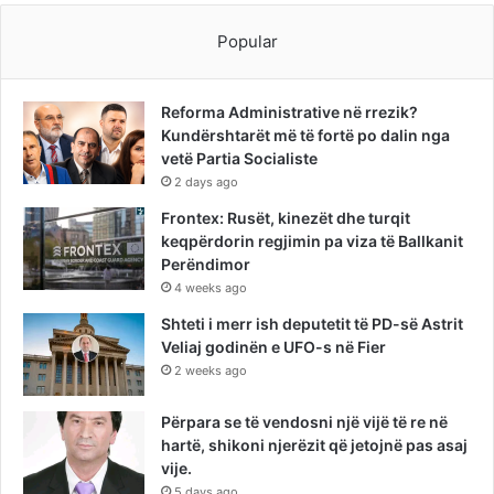
Popular
Reforma Administrative në rrezik?
Kundërshtarët më të fortë po dalin nga
vetë Partia Socialiste
2 days ago
Frontex: Rusët, kinezët dhe turqit
keqpërdorin regjimin pa viza të Ballkanit
Perëndimor
4 weeks ago
Shteti i merr ish deputetit të PD-së Astrit
Veliaj godinën e UFO-s në Fier
2 weeks ago
Përpara se të vendosni një vijë të re në
hartë, shikoni njerëzit që jetojnë pas asaj
vije.
5 days ago