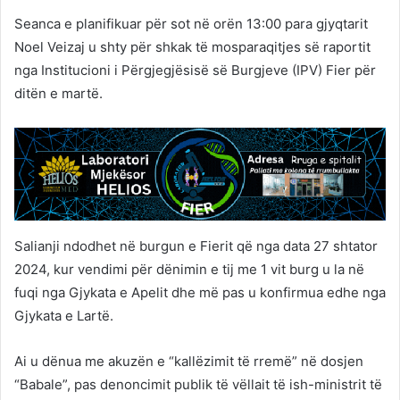
Seanca e planifikuar për sot në orën 13:00 para gjyqtarit
Noel Veizaj u shty për shkak të mosparaqitjes së raportit
nga Institucioni i Përgjegjësisë së Burgjeve (IPV) Fier për
ditën e martë.
Salianji ndodhet në burgun e Fierit që nga data 27 shtator
2024, kur vendimi për dënimin e tij me 1 vit burg u la në
fuqi nga Gjykata e Apelit dhe më pas u konfirmua edhe nga
Gjykata e Lartë.
Ai u dënua me akuzën e “kallëzimit të rremë” në dosjen
“Babale”, pas denoncimit publik të vëllait të ish-ministrit të