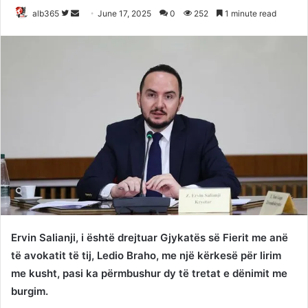
Follow
Send
alb365
June 17, 2025
0
252
1 minute read
on
an
Twitter
email
Ervin Salianji, i është drejtuar Gjykatës së Fierit me anë
të avokatit të tij, Ledio Braho, me një kërkesë për lirim
me kusht, pasi ka përmbushur dy të tretat e dënimit me
burgim.