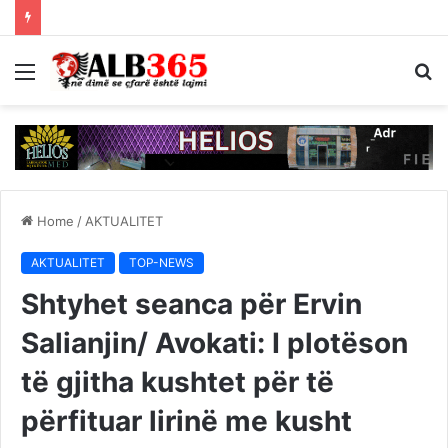
Menu
S
fo
Home
/
AKTUALITET
AKTUALITET
TOP-NEWS
Shtyhet seanca për Ervin
Salianjin/ Avokati: I plotëson
të gjitha kushtet për të
përfituar lirinë me kusht