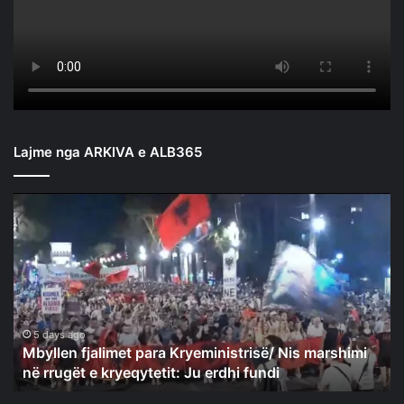
Lajme nga ARKIVA e ALB365
Mbyllen
fjalimet
para
Kryeministrisë/
Nis
marshimi
në
rrugët
5 days ago
Mbyllen fjalimet para Kryeministrisë/ Nis marshimi
e
në rrugët e kryeqytetit: Ju erdhi fundi
kryeqytetit:
Ju