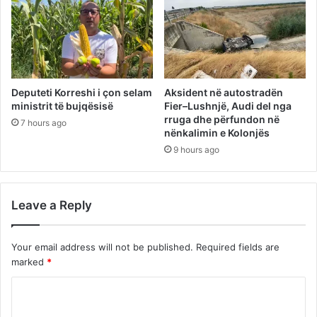
Deputeti Korreshi i çon selam
Aksident në autostradën
ministrit të bujqësisë
Fier–Lushnjë, Audi del nga
rruga dhe përfundon në
7 hours ago
nënkalimin e Kolonjës
9 hours ago
Leave a Reply
Your email address will not be published.
Required fields are
marked
*
C
o