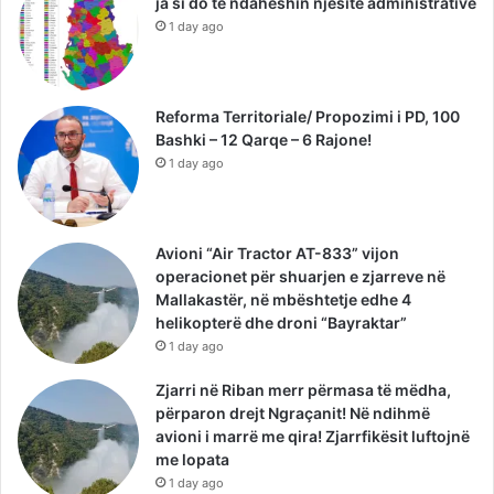
ja si do të ndaheshin njësitë administrative
1 day ago
Reforma Territoriale/ Propozimi i PD, 100
Bashki – 12 Qarqe – 6 Rajone!
1 day ago
Avioni “Air Tractor AT-833” vijon
operacionet për shuarjen e zjarreve në
Mallakastër, në mbështetje edhe 4
helikopterë dhe droni “Bayraktar”
1 day ago
Zjarri në Riban merr përmasa të mëdha,
përparon drejt Ngraçanit! Në ndihmë
avioni i marrë me qira! Zjarrfikësit luftojnë
me lopata
1 day ago