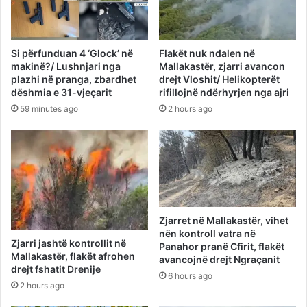
Si përfunduan 4 ‘Glock’ në
Flakët nuk ndalen në
makinë?/ Lushnjari nga
Mallakastër, zjarri avancon
plazhi në pranga, zbardhet
drejt Vloshit/ Helikopterët
dëshmia e 31-vjeçarit
rifillojnë ndërhyrjen nga ajri
59 minutes ago
2 hours ago
Zjarret në Mallakastër, vihet
nën kontroll vatra në
Zjarri jashtë kontrollit në
Panahor pranë Cfirit, flakët
Mallakastër, flakët afrohen
avancojnë drejt Ngraçanit
drejt fshatit Drenije
6 hours ago
2 hours ago