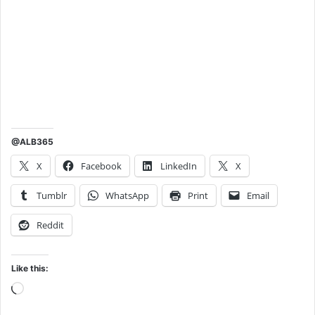
@ALB365
X
Facebook
LinkedIn
X
Tumblr
WhatsApp
Print
Email
Reddit
Like this:
Loading…