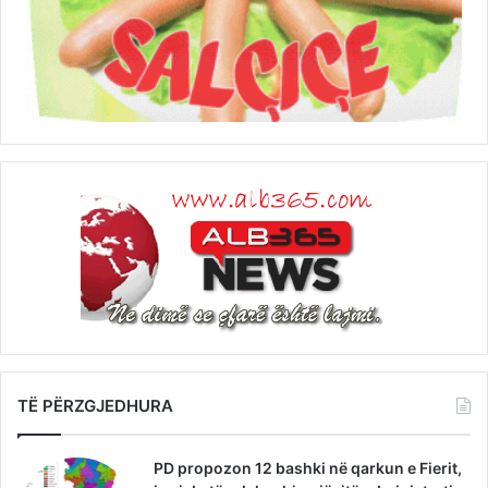
TË PËRZGJEDHURA
PD propozon 12 bashki në qarkun e Fierit,