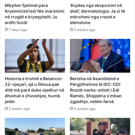
Mbyllen fjalimet para
‘Kujdes nga ekspozimi në
Kryeministrisë/ Nis marshimi
diell’, dermatologia: Ja si të
në rrugët e kryeqytetit: Ju
mbroheni nga rrezet e
erdhi fundi
dëmshme
7 days ago
2 weeks ago
Historia e trishtë e Betancor:
Berisha në Asamblenë e
22-vjeçari, që u filmua pak
Përgjithshme të IDC-CDI:
ditë më parë duke vjedhur në
Rrezik narko-shteti i Edi
dhomat e zhveshjes, humb
Ramës, Shqipëria s’mban
jetën
zgjedhje, vetëm farsë
2 weeks ago
4 weeks ago