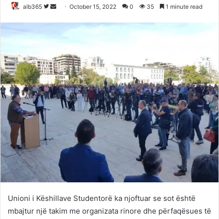
Follow
Send
alb365
October 15, 2022
0
35
1 minute read
on
an
Twitter
email
Unioni i Këshillave Studentorë ka njoftuar se sot është
mbajtur një takim me organizata rinore dhe përfaqësues të