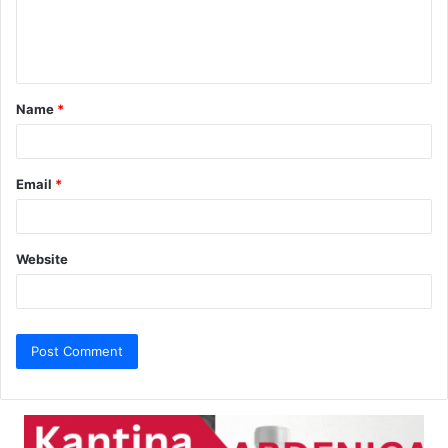
e
n
t
Name
*
*
Email
*
Website