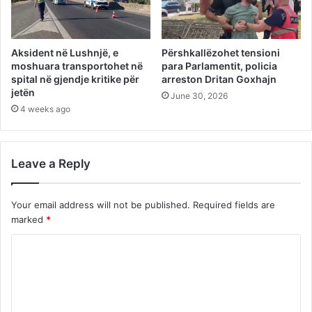
Aksident në Lushnjë, e
Përshkallëzohet tensioni
moshuara transportohet në
para Parlamentit, policia
spital në gjendje kritike për
arreston Dritan Goxhajn
jetën
June 30, 2026
4 weeks ago
Leave a Reply
Your email address will not be published.
Required fields are
marked
*
C
o
m
m