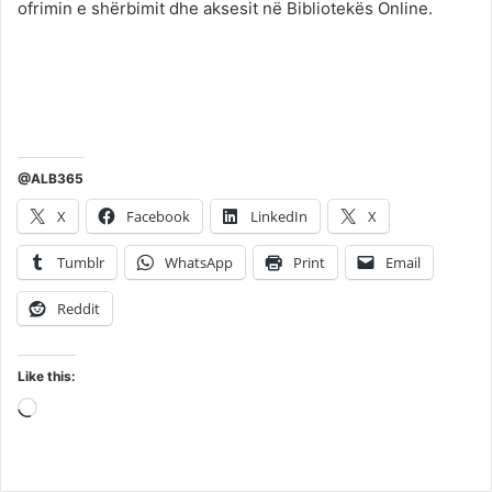
ofrimin e shërbimit dhe aksesit në Bibliotekës Online.
@ALB365
X
Facebook
LinkedIn
X
Tumblr
WhatsApp
Print
Email
Reddit
Like this:
Loading…