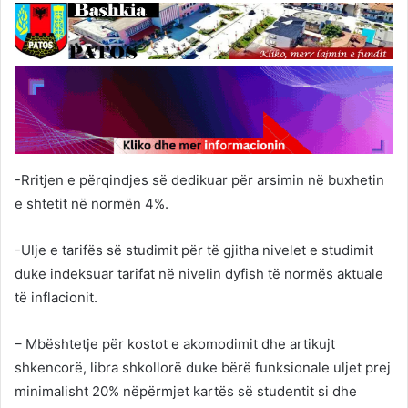
-Rritjen e përqindjes së dedikuar për arsimin në buxhetin
e shtetit në normën 4%.
-Ulje e tarifës së studimit për të gjitha nivelet e studimit
duke indeksuar tarifat në nivelin dyfish të normës aktuale
të inflacionit.
– Mbështetje për kostot e akomodimit dhe artikujt
shkencorë, libra shkollorë duke bërë funksionale uljet prej
minimalisht 20% nëpërmjet kartës së studentit si dhe