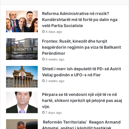
Reforma Administrative në rrezik?
Kundërshtarët më të fortë po dalin nga
vetë Partia Socialiste
4 days ago
Frontex: Rusët, kinezët dhe turqit
keqpërdorin regjimin pa viza të Ballkanit
Perëndimor
4 weeks ago
Shteti i merr ish deputetit të PD-së Astrit
Veliaj godinën e UFO-s në Fier
2 weeks ago
Përpara se të vendosni një vijë të re në
hartë, shikoni njerëzit që jetojnë pas asaj
vije.
7 days ago
Reformën Territoriale/ Reagon Armand
Ahmetaj, anëtari i këshillit bashkiak