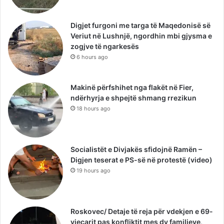
Digjet furgoni me targa të Maqedonisë së
Veriut në Lushnjë, ngordhin mbi gjysma e
zogjve të ngarkesës
6 hours ago
Makinë përfshihet nga flakët në Fier,
ndërhyrja e shpejtë shmang rrezikun
18 hours ago
Socialistët e Divjakës sfidojnë Ramën –
Digjen teserat e PS-së në protestë (video)
19 hours ago
Roskovec/ Detaje të reja për vdekjen e 69-
vjeçarit pas konfliktit mes dy familjeve,