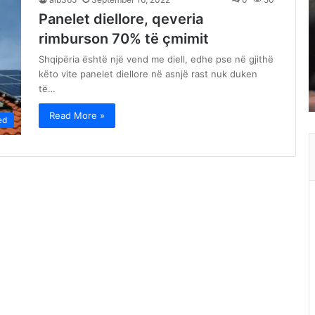
Panelet diellore, qeveria
rimburson 70% të çmimit
Shqipëria është një vend me diell, edhe pse në gjithë
këto vite panelet diellore në asnjë rast nuk duken
të…
Read More »
ed