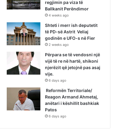
regjimin pa viza të
Ballkanit Perëndimor
4 weeks ago
Shteti i merr ish deputetit
të PD-së Astrit Veliaj
godinën e UFO-s në Fier
2 weeks ago
Përpara se të vendosni një
vijë të re në hartë, shikoni
njerëzit që jetojnë pas asaj
vije.
6 days ago
Reformën Territoriale/
Reagon Armand Ahmetaj,
anëtari i këshillit bashkiak
Patos
6 days ago