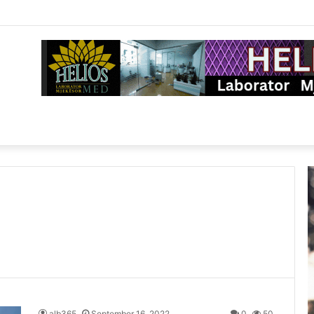
alb365
September 16, 2022
0
50