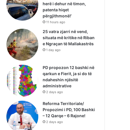
herë i dehur në timon,
patenta hiqet
përgjithmonë!’
11 hours ago
25 vatra zjarri në vend,
situata më kritike në Riban
e Ngraçan të Mallakastrës
1 day ago
PD propozon 12 bashki në
qarkun e Fierit, ja si do të
ndaheshin njësitë
administrative
2 days ago
Reforma Territoriale/
Propozimi i PD, 100 Bashki
– 12 Qarqe – 6 Rajone!
2 days ago