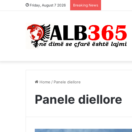
Friday, August 7 2026
Breaking News
Home
/
Panele diellore
Panele diellore