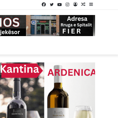
Facebook
Twitter
YouTube
Instagram
Log
Random
Sidebar
In
Article