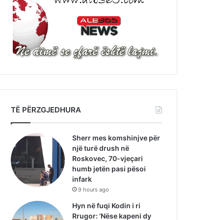
TË PËRZGJEDHURA
Sherr mes komshinjve për
një turë drush në
Roskovec, 70-vjeçari
humb jetën pasi pësoi
infark
9 hours ago
Hyn në fuqi Kodin i ri
Rrugor: ‘Nëse kapeni dy