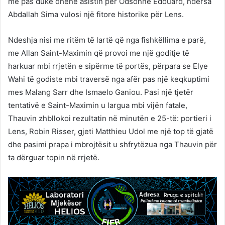
më pas duke dhënë asistin për Odsonne Edouard, ndërsa
Abdallah Sima vulosi një fitore historike për Lens.
Ndeshja nisi me ritëm të lartë që nga fishkëllima e parë,
me Allan Saint-Maximin që provoi me një goditje të
harkuar mbi rrjetën e sipërme të portës, përpara se Elye
Wahi të godiste mbi traversë nga afër pas një keqkuptimi
mes Malang Sarr dhe Ismaelo Ganiou. Pasi një tjetër
tentativë e Saint-Maximin u largua mbi vijën fatale,
Thauvin zhbllokoi rezultatin në minutën e 25-të: portieri i
Lens, Robin Risser, gjeti Matthieu Udol me një top të gjatë
dhe pasimi prapa i mbrojtësit u shfrytëzua nga Thauvin për
ta dërguar topin në rrjetë.