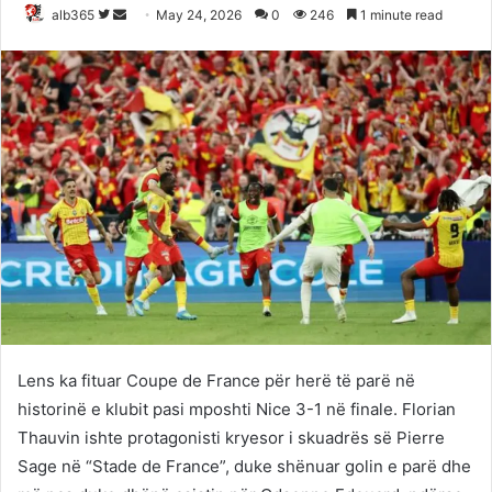
Follow
Send
alb365
May 24, 2026
0
246
1 minute read
on
an
Twitter
email
Lens ka fituar Coupe de France për herë të parë në
historinë e klubit pasi mposhti Nice 3-1 në finale. Florian
Thauvin ishte protagonisti kryesor i skuadrës së Pierre
Sage në “Stade de France”, duke shënuar golin e parë dhe