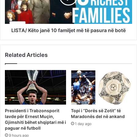
LISTA/ Këto janë 10 familjet më të pasura në botë
Related Articles
Presidenti i Trabzonsporit
Topi i “Dorës së Zotit” të
lavde për Ernest Muçin,
Maradonës del në ankand
Gjimshiti bëhet shqiptari më i
1 day ago
paguar në futboll
9 hours ago