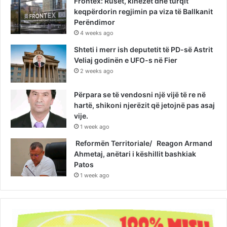
Frontex: Rusët, kinezët dhe turqit
keqpërdorin regjimin pa viza të Ballkanit
Perëndimor
4 weeks ago
Shteti i merr ish deputetit të PD-së Astrit
Veliaj godinën e UFO-s në Fier
2 weeks ago
Përpara se të vendosni një vijë të re në
hartë, shikoni njerëzit që jetojnë pas asaj
vije.
1 week ago
Reformën Territoriale/ Reagon Armand
Ahmetaj, anëtari i këshillit bashkiak
Patos
1 week ago