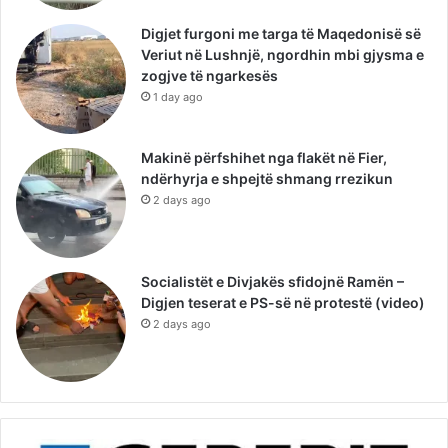
Digjet furgoni me targa të Maqedonisë së
Veriut në Lushnjë, ngordhin mbi gjysma e
zogjve të ngarkesës
1 day ago
Makinë përfshihet nga flakët në Fier,
ndërhyrja e shpejtë shmang rrezikun
2 days ago
Socialistët e Divjakës sfidojnë Ramën –
Digjen teserat e PS-së në protestë (video)
2 days ago