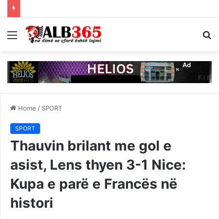
Menu
S
fo
Home
/
SPORT
SPORT
Thauvin brilant me gol e
asist, Lens thyen 3-1 Nice:
Kupa e parë e Francës në
histori