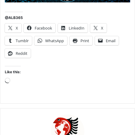
@ALB365
X
Facebook
LinkedIn
X
Tumblr
WhatsApp
Print
Email
Reddit
Like this:
Loading…