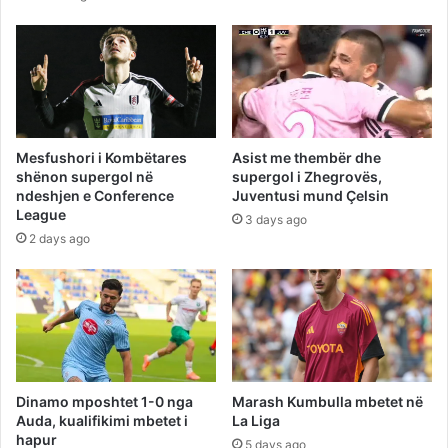
Mesfushori i Kombëtares
Asist me thembër dhe
shënon supergol në
supergol i Zhegrovës,
ndeshjen e Conference
Juventusi mund Çelsin
League
3 days ago
2 days ago
Dinamo mposhtet 1-0 nga
Marash Kumbulla mbetet në
Auda, kualifikimi mbetet i
La Liga
hapur
5 days ago