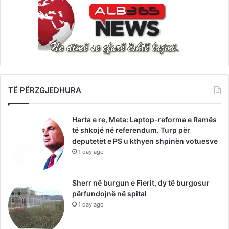
TË PËRZGJEDHURA
Harta e re, Meta: Laptop-reforma e Ramës
të shkojë në referendum. Turp për
deputetët e PS u kthyen shpinën votuesve
1 day ago
Sherr në burgun e Fierit, dy të burgosur
përfundojnë në spital
1 day ago