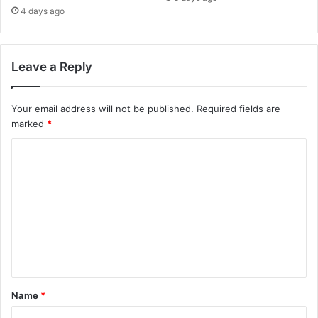
4 days ago
Leave a Reply
Your email address will not be published.
Required fields are
marked
*
C
o
m
m
e
n
t
Name
*
*