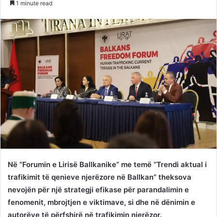
1 minute read
Twitter
email
Në “Forumin e Lirisë Ballkanike” me temë “Trendi aktual i
trafikimit të qenieve njerëzore në Ballkan” theksova
nevojën për një strategji efikase për parandalimin e
fenomenit, mbrojtjen e viktimave, si dhe në dënimin e
autorëve të përfshirë në trafikimin njerëzor.