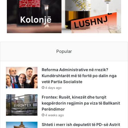
Popular
Reforma Administrative në rrezik?
Kundërshtarët më të fortë po dalin nga
vetë Partia Socialiste
4 days ago
Frontex: Rusët, kinezët dhe turqit
keqpërdorin regjimin pa viza të Ballkanit
Perëndimor
4 weeks ago
Shteti i merr ish deputetit të PD-së Astrit