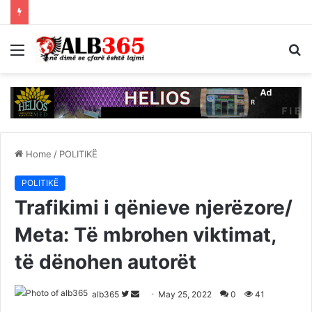
Menu
S
fo
Home
/
POLITIKË
POLITIKË
Trafikimi i qënieve njerëzore/
Meta: Të mbrohen viktimat,
të dënohen autorët
Follow
Send
alb365
May 25, 2022
0
41
on
an