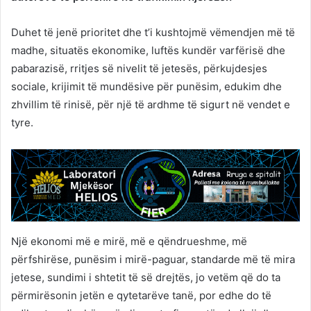
Duhet të jenë prioritet dhe t’i kushtojmë vëmendjen më të
madhe, situatës ekonomike, luftës kundër varfërisë dhe
pabarazisë, rritjes së nivelit të jetesës, përkujdesjes
sociale, krijimit të mundësive për punësim, edukim dhe
zhvillim të rinisë, për një të ardhme të sigurt në vendet e
tyre.
Një ekonomi më e mirë, më e qëndrueshme, më
përfshirëse, punësim i mirë-paguar, standarde më të mira
jetese, sundimi i shtetit të së drejtës, jo vetëm që do ta
përmirësonin jetën e qytetarëve tanë, por edhe do të