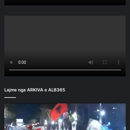
Lajme nga ARKIVA e ALB365
Mbyllen
fjalimet
para
Kryeministrisë/