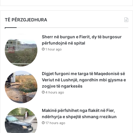
TË PËRZGJEDHURA
Sherr në burgun e Fierit, dy të burgosur
përfundojnë në spital
1 hour ago
Digjet furgoni me targa të Maqedonisë së
Veriut në Lushnjë, ngordhin mbi gjysma e
zogjve të ngarkesës
4 hours ago
Makinë përfshihet nga flakët në Fier,
ndërhyrja e shpejtë shmang rrezikun
17 hours ago