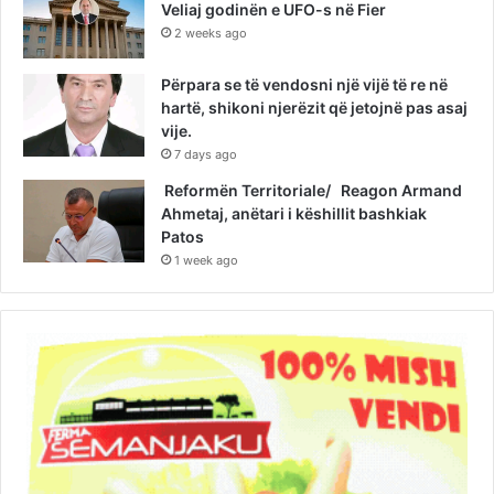
Veliaj godinën e UFO-s në Fier
2 weeks ago
Përpara se të vendosni një vijë të re në
hartë, shikoni njerëzit që jetojnë pas asaj
vije.
7 days ago
Reformën Territoriale/ Reagon Armand
Ahmetaj, anëtari i këshillit bashkiak
Patos
1 week ago