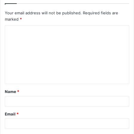
Your email address will not be published.
Required fields are
marked
*
C
o
m
m
e
n
t
Name
*
*
Email
*