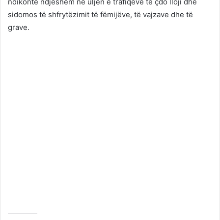
ndikonte ndjeshëm në uljen e trafiqeve të çdo lloji dhe
sidomos të shfrytëzimit të fëmijëve, të vajzave dhe të
grave.