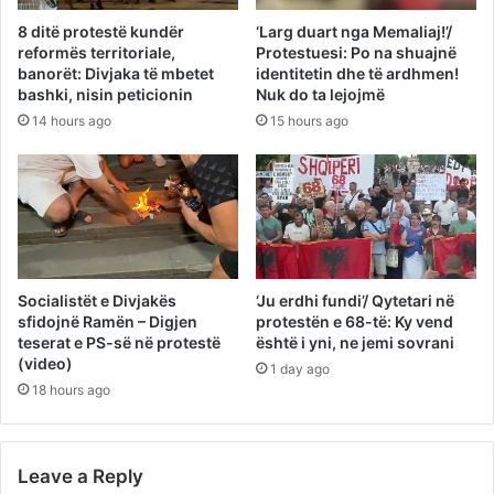
8 ditë protestë kundër
‘Larg duart nga Memaliaj!’/
reformës territoriale,
Protestuesi: Po na shuajnë
banorët: Divjaka të mbetet
identitetin dhe të ardhmen!
bashki, nisin peticionin
Nuk do ta lejojmë
14 hours ago
15 hours ago
Socialistët e Divjakës
‘Ju erdhi fundi’/ Qytetari në
sfidojnë Ramën – Digjen
protestën e 68-të: Ky vend
teserat e PS-së në protestë
është i yni, ne jemi sovrani
(video)
1 day ago
18 hours ago
Leave a Reply