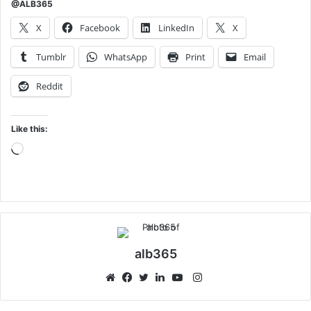
@ALB365
X
Facebook
LinkedIn
X
Tumblr
WhatsApp
Print
Email
Reddit
Like this:
Loading…
alb365
Instagram
Website
Facebook
Twitter
LinkedIn
YouTube