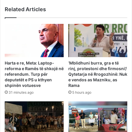
Related Articles
Harta e re, Meta: Laptop-
‘Mblidhuni burra, gra e të
reforma e Ramës të shkojë në
rinj, protestoni dhe firmosni’/
referendum. Turp për
Qytetarja në Rrogozhinë: Nuk
deputetët e PS u kthyen
e vendos as Mazniku, as
shpinën votuesve
Rama
31 minutes ago
5 hours ago