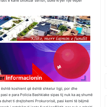
fshatit e kanë bllokuar sërish, duke kryer një vepër
i është koshient që është shkelur ligji, por dhe
 pasi e para Policia Bashkiake sipas tij nuk ka aq shumë
a duhet ti drejtohemi Prokurorisë, pasi kemi të bëjmë