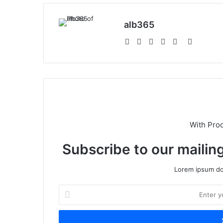
alb365
Website
Facebook
Twitter
LinkedIn
YouTube
Instagra
With Pro
Subscribe to our mailing
Lorem ipsum dol
Enter
your
Email
address