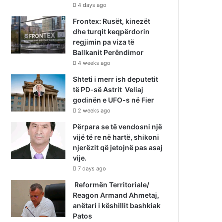
4 days ago
Frontex: Rusët, kinezët
dhe turqit keqpërdorin
regjimin pa viza të
Ballkanit Perëndimor
4 weeks ago
Shteti i merr ish deputetit
të PD-së Astrit Veliaj
godinën e UFO-s në Fier
2 weeks ago
Përpara se të vendosni një
vijë të re në hartë, shikoni
njerëzit që jetojnë pas asaj
vije.
7 days ago
Reformën Territoriale/
Reagon Armand Ahmetaj,
anëtari i këshillit bashkiak
Patos