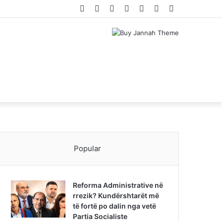
Facebook
Twitter
YouTube
Instagram
Log
Random
Sidebar
In
Article
Popular
Reforma Administrative në
rrezik? Kundërshtarët më
të fortë po dalin nga vetë
Partia Socialiste