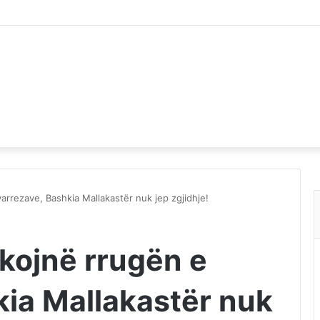
 varrezave, Bashkia Mallakastër nuk jep zgjidhje!
lokojnë rrugën e
kia Mallakastër nuk