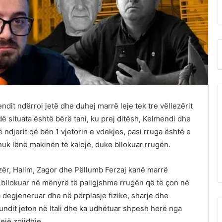
ndit ndërroi jetë dhe duhej marrë leje tek tre vëllezërit
 situata është bërë tani, ku prej ditësh, Kelmendi dhe
të ndjerit që bën 1 vjetorin e vdekjes, pasi rruga është e
uk lënë makinën të kalojë, duke bllokuar rrugën.
lezër, Halim, Zagor dhe Pëllumb Ferzaj kanë marrë
në bllokuar në mënyrë të paligjshme rrugën që të çon në
ka degjeneruar dhe në përplasje fizike, sharje dhe
undit jeton në Itali dhe ka udhëtuar shpesh herë nga
ejë zgjidhje.