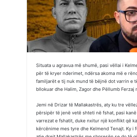
Situata u agravua më shumë, pasi vëllai i Kelme
për të kryer nderimet, ndërsa akoma më e rëndë
familjarët e tij nuk mund të bëjnë dot varrin e 
bllokuar dhe Halim, Zagor dhe Pëllumb Ferzaj n
Jemi në Drizar të Mallakastrës, aty ku tre vël
përsipër të jenë vetë shteti në fshat, pasi ka
varrezat e fshatit, duke nxitur një konflikt që 
kërcënime mes tyre dhe Kelmend Tenajt. Ky i f
atje drejt Mallakastrës me shpresën se do të gj