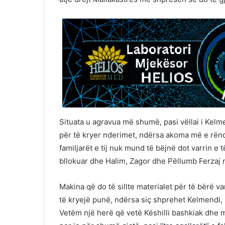
Situata u agravua më shumë, pasi vëllai i Kelme
për të kryer nderimet, ndërsa akoma më e rëndë
familjarët e tij nuk mund të bëjnë dot varrin e 
bllokuar dhe Halim, Zagor dhe Pëllumb Ferzaj n
Makina që do të sillte materialet për të bërë v
të kryejë punë, ndërsa siç shprehet Kelmendi, i
Vetëm një herë që vetë Këshilli bashkiak dhe m