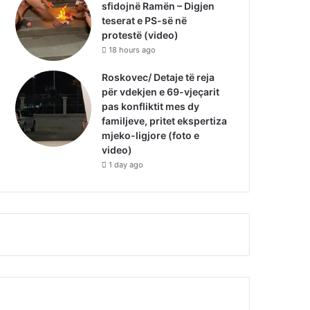
sfidojnë Ramën – Digjen
teserat e PS-së në
protestë (video)
18 hours ago
Roskovec/ Detaje të reja
për vdekjen e 69-vjeçarit
pas konfliktit mes dy
familjeve, pritet ekspertiza
mjeko-ligjore (foto e
video)
1 day ago