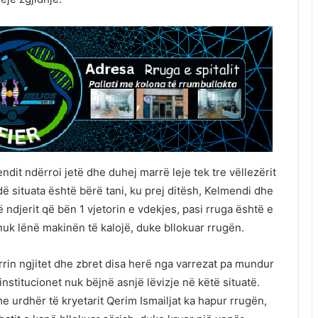
ndit ndërroi jetë dhe duhej marrë leje tek tre vëllezërit
 situata është bërë tani, ku prej ditësh, Kelmendi dhe
të ndjerit që bën 1 vjetorin e vdekjes, pasi rruga është e
uk lënë makinën të kalojë, duke bllokuar rrugën.
arrin ngjitet dhe zbret disa herë nga varrezat pa mundur
nstitucionet nuk bëjnë asnjë lëvizje në këtë situatë.
e urdhër të kryetarit Qerim Ismailjat ka hapur rrugën,