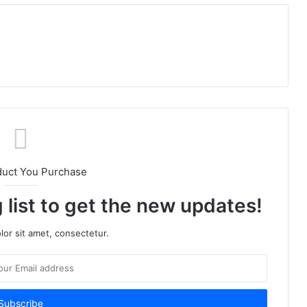
m
duct You Purchase
 list to get the new updates!
or sit amet, consectetur.