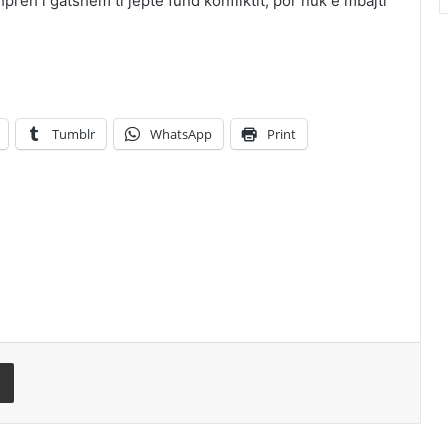
preh i gatshëm ti jepte fund konfliktit, por nuk e mbajti
Tumblr
WhatsApp
Print
rest
Share via Email