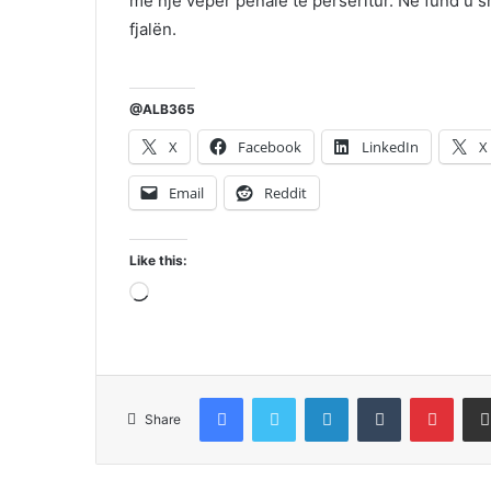
me një vepër penale të përsëritur. Në fund u sh
fjalën.
@ALB365
X
Facebook
LinkedIn
X
Email
Reddit
Like this:
Loading…
Facebook
Twitter
LinkedIn
Tumblr
Pinte
Share