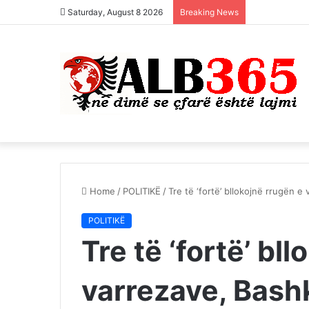
Saturday, August 8 2026
Breaking News
Home
/
POLITIKË
/
Tre të ‘fortë’ bllokojnë rrugën e
POLITIKË
Tre të ‘fortë’ bl
varrezave, Bash