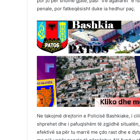
por jo për shumë gjatë, pasi ‘’tre agallarët’’ e 
penale, por fatkeqësisht duke ia hedhur paç.
Ne takojmë drejtorin e Policisë Bashkiake, i cil
shprehet dhe i pafuqishëm të zgjidhë situatën,
efektivë sa për tu marrë me çdo rast dhe e dyt