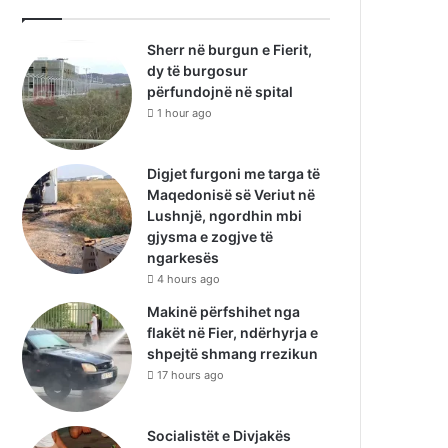
Sherr në burgun e Fierit,
dy të burgosur
përfundojnë në spital
1 hour ago
Digjet furgoni me targa të
Maqedonisë së Veriut në
Lushnjë, ngordhin mbi
gjysma e zogjve të
ngarkesës
4 hours ago
Makinë përfshihet nga
flakët në Fier, ndërhyrja e
shpejtë shmang rrezikun
17 hours ago
Socialistët e Divjakës