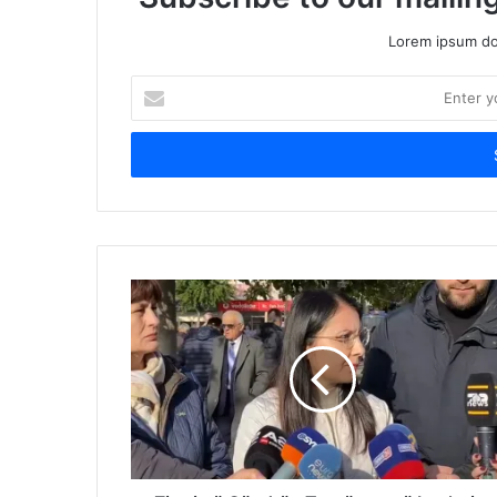
Lorem ipsum dol
Enter
your
Email
address