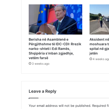
Berisha në Asamblenë e
Aksident në
Përgjithshme të IDC-CDI: Rrezik
moshuara t
narko-shteti i Edi Ramës,
spital në gj
Shqipëria s’mban zgjedhje,
jetën
vetëm farsë
4 weeks ag
3 weeks ago
Leave a Reply
Your email address will not be published.
Required f