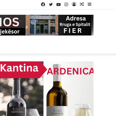
Facebook
Twitter
YouTube
Instagram
Log
Random
Sidebar
In
Article