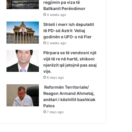
regjimin pa viza të
Ballkanit Perëndimor
4 weeks ago
Shteti i merr ish deputetit
të PD-së Astrit Veliaj
godinën e UFO-s në Fier
2 weeks ago
Përpara se të vendosni një
vijë të re në hartë, shikoni
njerëzit që jetojnë pas asaj
vije.
6 days ago
Reformën Territoriale/
Reagon Armand Ahmetaj,
anëtari i këshillit bashkiak
Patos
7 days ago