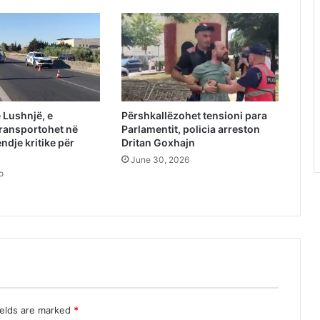
 Lushnjë, e
Përshkallëzohet tensioni para
ransportohet në
Parlamentit, policia arreston
endje kritike për
Dritan Goxhajn
June 30, 2026
o
ields are marked
*