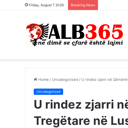
Friday, August 7 2026
Breaking News
Home
/
Uncategorized
/
U rindez zjarri në Qëndrë
Uncategorized
U rindez zjarri 
Tregëtare në Lu