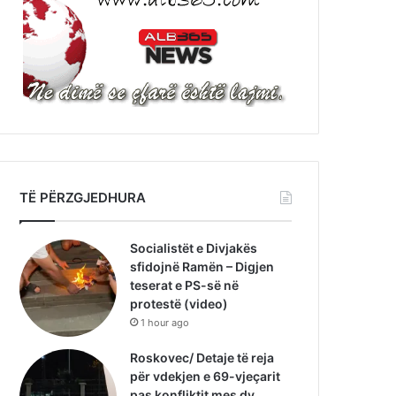
TË PËRZGJEDHURA
Socialistët e Divjakës
sfidojnë Ramën – Digjen
teserat e PS-së në
protestë (video)
1 hour ago
Roskovec/ Detaje të reja
për vdekjen e 69-vjeçarit
pas konfliktit mes dy