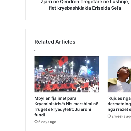
Zjarri në Qëndrën Tregëtare në Lushnje,
flet kryebashkiakia Eriselda Sefa
Related Articles
Mbyllen fjalimet para
‘Kujdes nga 
Kryeministrisë/ Nis marshimi në
dermatologi
rrugët e kryeqytetit: Ju erdhi
nga rrezet
fundi
2 weeks ag
6 days ago