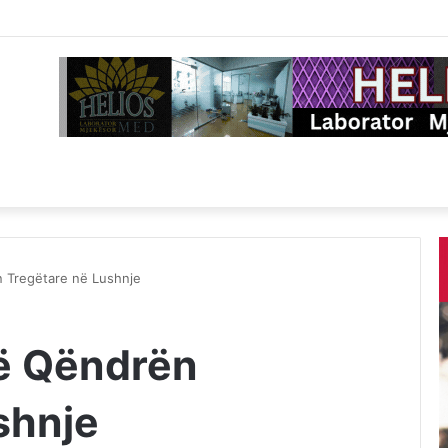
n Tregëtare në Lushnje
në Qëndrën
shnje