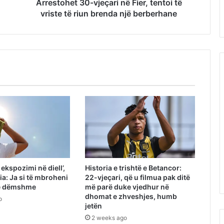
Arrestohet 30-vjeçari në Fier, tentoi të
vriste të riun brenda një berberhane
ekspozimi në diell’,
Historia e trishtë e Betancor:
a: Ja si të mbroheni
22-vjeçari, që u filmua pak ditë
 e dëmshme
më parë duke vjedhur në
dhomat e zhveshjes, humb
o
jetën
2 weeks ago