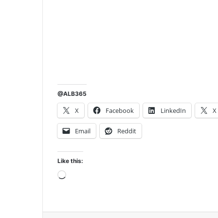
@ALB365
X
Facebook
LinkedIn
X
Email
Reddit
Like this:
Loading…