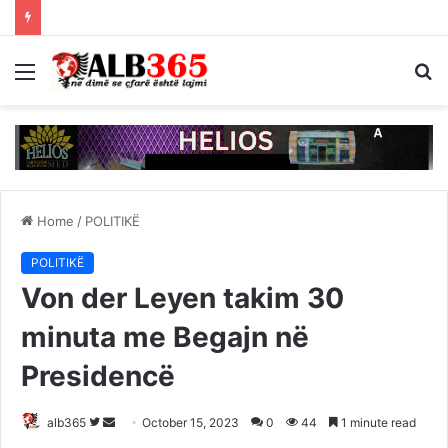
Menu
S
fo
Home
/
POLITIKË
POLITIKË
Von der Leyen takim 30
minuta me Begajn në
Presidencë
Follow
Send
alb365
October 15, 2023
0
44
1 minute read
on
an