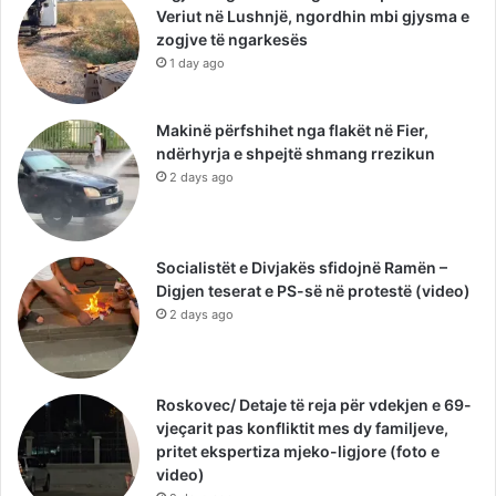
Veriut në Lushnjë, ngordhin mbi gjysma e
zogjve të ngarkesës
1 day ago
Makinë përfshihet nga flakët në Fier,
ndërhyrja e shpejtë shmang rrezikun
2 days ago
Socialistët e Divjakës sfidojnë Ramën –
Digjen teserat e PS-së në protestë (video)
2 days ago
Roskovec/ Detaje të reja për vdekjen e 69-
vjeçarit pas konfliktit mes dy familjeve,
pritet ekspertiza mjeko-ligjore (foto e
video)