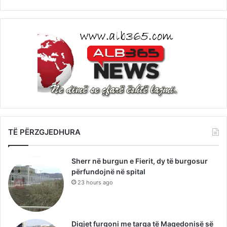
TË PËRZGJEDHURA
Sherr në burgun e Fierit, dy të burgosur
përfundojnë në spital
23 hours ago
Digjet furgoni me targa të Maqedonisë së