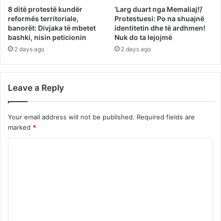
8 ditë protestë kundër
‘Larg duart nga Memaliaj!’/
reformës territoriale,
Protestuesi: Po na shuajnë
banorët: Divjaka të mbetet
identitetin dhe të ardhmen!
bashki, nisin peticionin
Nuk do ta lejojmë
2 days ago
2 days ago
Leave a Reply
Your email address will not be published.
Required fields are
marked
*
C
o
m
m
e
n