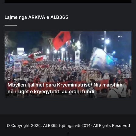
Lajme nga ARKIVA e ALB365
Mbyllen
fjalimet
para
Kryeministrisë/
Nis
marshimi
në
rrugët
1 week ago
Mbyllen fjalimet para Kryeministrisë/ Nis marshimi
e
në rrugët e kryeqytetit: Ju erdhi fundi
kryeqytetit:
Ju
erdhi
fundi
© Copyright 2026, ALB365 (që nga viti 2014) All Rights Reserved
|