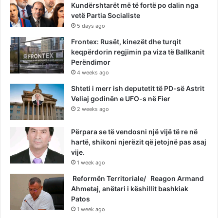
Kundërshtarët më të fortë po dalin nga
vetë Partia Socialiste
5 days ago
Frontex: Rusët, kinezët dhe turqit
keqpërdorin regjimin pa viza të Ballkanit
Perëndimor
4 weeks ago
Shteti i merr ish deputetit të PD-së Astrit
Veliaj godinën e UFO-s në Fier
2 weeks ago
Përpara se të vendosni një vijë të re në
hartë, shikoni njerëzit që jetojnë pas asaj
vije.
1 week ago
Reformën Territoriale/ Reagon Armand
Ahmetaj, anëtari i këshillit bashkiak
Patos
1 week ago