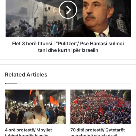
Flet 3 herë fituesi i “Pulitzer”/ Pse Hamasi sulmoi
tani dhe kurthi për Izraelin
Related Articles
4 orë protestë/ Mbyllet
70 ditë protestë/ Qytetarët
tubimi kundër klasës
marshojnë sërish drejt