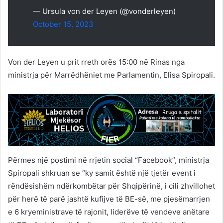
— Ursula von der Leyen (@vonderleyen)
October 15, 2023
Von der Leyen u prit rreth orës 15:00 në Rinas nga
ministrja për Marrëdhëniet me Parlamentin, Elisa Spiropali.
Përmes një postimi në rrjetin social “Facebook”, ministrja
Spiropali shkruan se “ky samit është një tjetër event i
rëndësishëm ndërkombëtar për Shqipërinë, i cili zhvillohet
për herë të parë jashtë kufijve të BE-së, me pjesëmarrjen
e 6 kryeministrave të rajonit, liderëve të vendeve anëtare