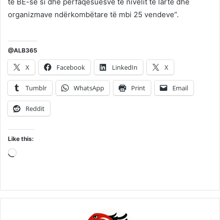
të BE-së si dhe përfaqësuesve të nivelit të lartë dhe
organizmave ndërkombëtare të mbi 25 vendeve”.
@ALB365
X
Facebook
LinkedIn
X
Tumblr
WhatsApp
Print
Email
Reddit
Like this:
Loading…