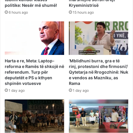
politike: Nesër më shumë!
Kryeministrisë
6 hours ago
15 hours ago
Harta e re, Meta: Laptop-
‘Mblidhuni burra, gra e të
reforma e Ramës të shkojë në
rinj, protestoni dhe firmosni’/
referendum. Turp për
Qytetarja në Rrogozhinë: Nuk
deputetët e PS u kthyen
e vendos as Mazniku, as
shpinën votuesve
Rama
1 day ago
1 day ago