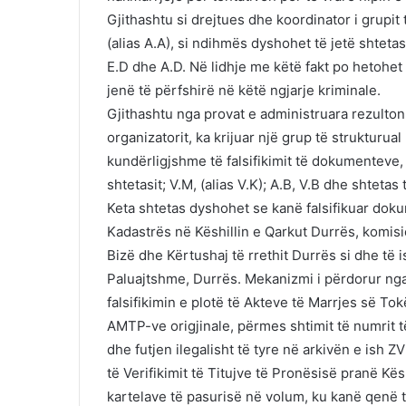
Gjithashtu si drejtues dhe koordinator i grupit 
(alias A.A), si ndihmës dyshohet të jetë shtetas
E.D dhe A.D. Në lidhje me këtë fakt po hetohet 
jenë të përfshirë në këtë ngjarje kriminale.
Gjithashtu nga provat e administruara rezulton s
organizatorit, ka krijuar një grup të strukturua
kundërligjshme të falsifikimit të dokumenteve, k
shtetasit; V.M, (alias V.K); A.B, V.B dhe shtetas 
Keta shtetas dyshohet se kanë falsifikuar dokum
Kadastrës në Këshillin e Qarkut Durrës, komisio
Bizë dhe Kërtushaj të rrethit Durrës si dhe të 
Paluajtshme, Durrës. Mekanizmi i përdorur nga a
falsifikimin e plotë të Akteve të Marrjes së To
AMTP-ve origjinale, përmes shtimit të numrit t
dhe futjen ilegalisht të tyre në arkivën e ish 
të Verifikimit të Titujve të Pronësisë pranë Kësh
kartelave të pasurisë në volum, ku kanë qenë të