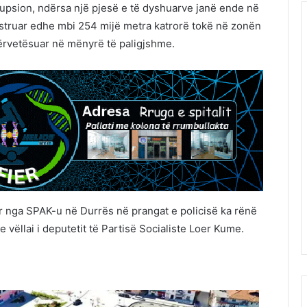
rupsion, ndërsa një pjesë e të dyshuarve janë ende në
struar edhe mbi 254 mijë metra katrorë tokë në zonën
ërvetësuar në mënyrë të paligjshme.
ar nga SPAK-u në Durrës në prangat e policisë ka rënë
 vëllai i deputetit të Partisë Socialiste Loer Kume.