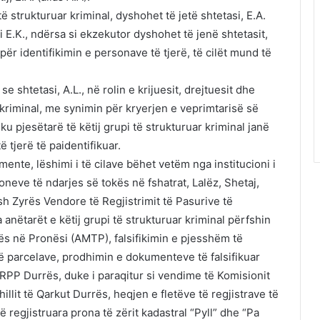
të strukturuar kriminal, dyshohet të jetë shtetasi, E.A.
i E.K., ndërsa si ekzekutor dyshohet të jenë shtetasit,
për identifikimin e personave të tjerë, të cilët mund të
e shtetasi, A.L., në rolin e krijuesit, drejtuesit dhe
l kriminal, me synimin për kryerjen e veprimtarisë së
u pjesëtarë të këtij grupi të strukturuar kriminal janë
të tjerë të paidentifikuar.
ente, lëshimi i të cilave bëhet vetëm nga institucioni i
neve të ndarjes së tokës në fshatrat, Lalëz, Shetaj,
ish Zyrës Vendore të Regjistrimit të Pasurive të
nëtarët e këtij grupi të strukturuar kriminal përfshin
kës në Pronësi (AMTP), falsifikimin e pjesshëm të
ë parcelave, prodhimin e dokumenteve të falsifikuar
ZVRPP Durrës, duke i paraqitur si vendime të Komisionit
illit të Qarkut Durrës, heqjen e fletëve të regjistrave të
 regjistruara prona të zërit kadastral “Pyll” dhe “Pa