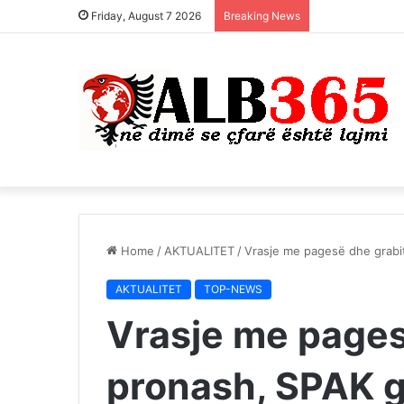
Friday, August 7 2026
Breaking News
Home
/
AKTUALITET
/
Vrasje me pagesë dhe grabit
AKTUALITET
TOP-NEWS
Vrasje me pages
pronash, SPAK g