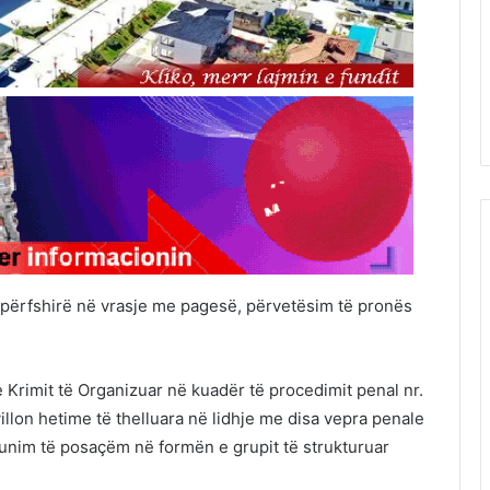
ë përfshirë në vrasje me pagesë, përvetësim të pronës
Krimit të Organizuar në kuadër të procedimit penal nr.
illon hetime të thelluara në lidhje me disa vepra penale
punim të posaçëm në formën e grupit të strukturuar