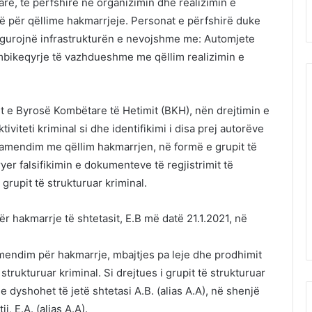
rë, të përfshirë në organizimin dhe realizimin e
së për qëllime hakmarrjeje. Personat e përfshirë duke
 sigurojnë infrastrukturën e nevojshme me: Automjete
 mbikeqyrje të vazhdueshme me qëllim realizimin e
t e Byrosë Kombëtare të Hetimit (BKH), nën drejtimin e
teti kriminal si dhe identifikimi i disa prej autorëve
ramendim me qëllim hakmarrjen, në formë e grupit të
yer falsifikimin e dokumenteve të regjistrimit të
grupit të strukturuar kriminal.
ër hakmarrje të shtetasit, E.B më datë 21.1.2021, në
mendim për hakmarrje, mbajtjes pa leje dhe prodhimit
strukturuar kriminal. Si drejtues i grupit të strukturuar
e dyshohet të jetë shtetasi A.B. (alias A.A), në shenjë
j, E.A. (alias A.A).