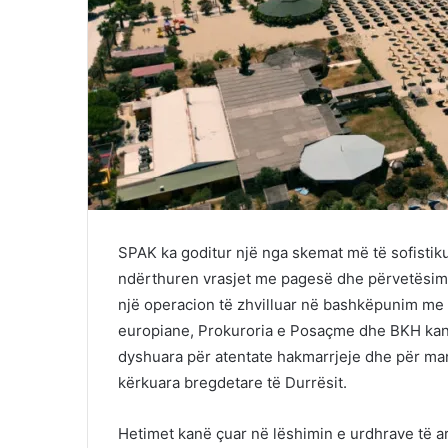
SPAK ka goditur një nga skemat më të sofistiku
ndërthuren vrasjet me pagesë dhe përvetësimi
një operacion të zhvilluar në bashkëpunim me E
europiane, Prokuroria e Posaçme dhe BKH kanë 
dyshuara për atentate hakmarrjeje dhe për ma
kërkuara bregdetare të Durrësit.
Hetimet kanë çuar në lëshimin e urdhrave të ar