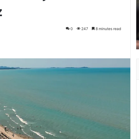
z
0
247
8 minutes read