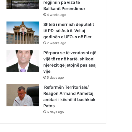
regjimin pa viza të
Ballkanit Perëndimor
4 weeks ago
Shteti i merr ish deputetit
të PD-së Astrit Veliaj
godinën e UFO-s në Fier
2 weeks ago
Përpara se të vendosni një
vijë të re në hartë, shikoni
njerëzit që jetojnë pas asaj
vije.
5 days ago
Reformën Territoriale/
Reagon Armand Ahmetaj,
anëtari i këshillit bashkiak
Patos
6 days ago