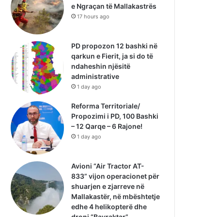
e Ngraçan të Mallakastrës
17 hours ago
PD propozon 12 bashki në
qarkun e Fierit, ja si do të
ndaheshin njësitë
administrative
1 day ago
Reforma Territoriale/
Propozimi i PD, 100 Bashki
– 12 Qarqe – 6 Rajone!
1 day ago
Avioni “Air Tractor AT-
833” vijon operacionet për
shuarjen e zjarreve në
Mallakastër, në mbështetje
edhe 4 helikopterë dhe
droni “Bayraktar”