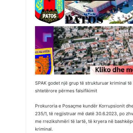
SPAK godet një grup të strukturuar kriminal t
shtetërore përmes falsifikimit
Prokuroria e Posaçme kundër Korrupsionit dhe 
235/1, të regjistruar më datë 30.6.2023, po zhv
me rrezikshmëri të lartë, të kryera në bashkë
kriminal.