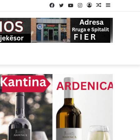
Facebook
Twitter
YouTube
Instagram
Log
Random
Sidebar
In
Article