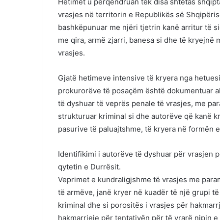
Hetimet u përqëndruan tek disa shtetas shqipta
vrasjes në territorin e Republikës së Shqipëri
bashkëpunuar me njëri tjetrin kanë arritur të
me qira, armë zjarri, banesa si dhe të kryejnë
vrasjes.
Gjatë hetimeve intensive të kryera nga hetuesi
prokurorëve të posaçëm është dokumentuar aktivi
të dyshuar të veprës penale të vrasjes, me pa
strukturuar kriminal si dhe autorëve që kanë kr
pasurive të paluajtshme, të kryera në formën e 
Identifikimi i autorëve të dyshuar për vrasjen p
qytetin e Durrësit.
Veprimet e kundraligjshme të vrasjes me para
të armëve, janë kryer në kuadër të një grupi të 
kriminal dhe si porositës i vrasjes për hakmarrj
hakmarrjeje për tentativën për të vrarë nipin e ti