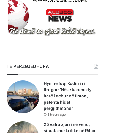
TË PËRZGJEDHURA
Hyn në fuqi Kodin i ri
Rrugor: ‘Nëse kapeni dy
herë i dehur në timon,
patenta hiqet
përgjithmonë!’
3 hours ago
25 vatra zjarri në vend,
situata më kritike në Riban