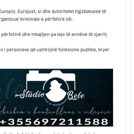
ropol, Eurojust, si dhe autoritetet ligjzbatuese të
ganizuar kriminale e përfshirë në:
ërfshirë dhe mbajtjen pa leje të armëve të zjarrit;
iv i personave që ushtrojnë funksione publike, kryer