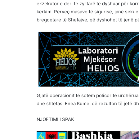
ekzekutor e deri te zyrtarë të dyshuar për kor
kërkim. Përveç masave të sigurisë, janë sekue
bregdetare të Shetajve, që dyshohet të jenë p
Gjatë operacionit të sotëm policor të urdhëru
dhe shtetasi Enea Kume, që rezulton të jetë dhe
NJOFTIMI I SPAK