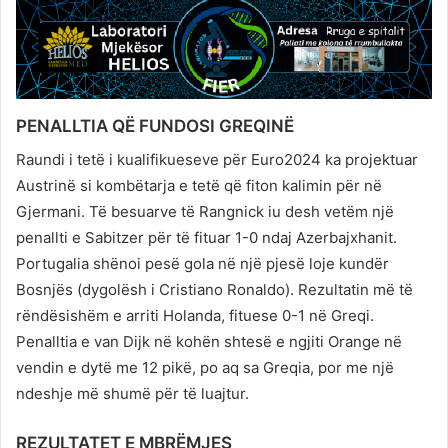
PENALLTIA QË FUNDOSI GREQINË
Raundi i tetë i kualifikueseve për Euro2024 ka projektuar
Austrinë si kombëtarja e tetë që fiton kalimin për në
Gjermani. Të besuarve të Rangnick iu desh vetëm një
penallti e Sabitzer për të fituar 1-0 ndaj Azerbajxhanit.
Portugalia shënoi pesë gola në një pjesë loje kundër
Bosnjës (dygolësh i Cristiano Ronaldo). Rezultatin më të
rëndësishëm e arriti Holanda, fituese 0-1 në Greqi.
Penalltia e van Dijk në kohën shtesë e ngjiti Orange në
vendin e dytë me 12 pikë, po aq sa Greqia, por me një
ndeshje më shumë për të luajtur.
REZULTATET E MBRËMJES