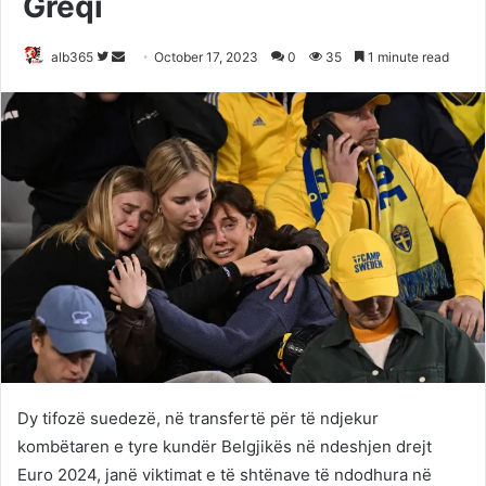
Greqi
Follow
Send
alb365
October 17, 2023
0
35
1 minute read
on
an
Twitter
email
Dy tifozë suedezë, në transfertë për të ndjekur
kombëtaren e tyre kundër Belgjikës në ndeshjen drejt
Euro 2024, janë viktimat e të shtënave të ndodhura në