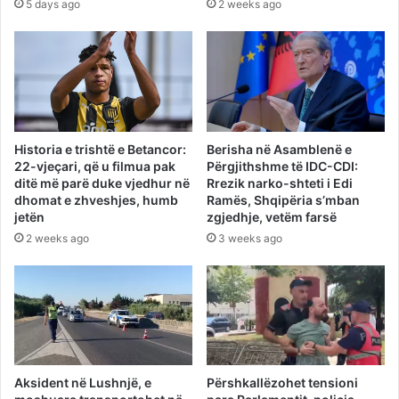
5 days ago
2 weeks ago
Historia e trishtë e Betancor:
Berisha në Asamblenë e
22-vjeçari, që u filmua pak
Përgjithshme të IDC-CDI:
ditë më parë duke vjedhur në
Rrezik narko-shteti i Edi
dhomat e zhveshjes, humb
Ramës, Shqipëria s’mban
jetën
zgjedhje, vetëm farsë
2 weeks ago
3 weeks ago
Aksident në Lushnjë, e
Përshkallëzohet tensioni