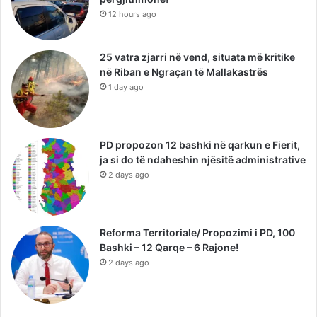
12 hours ago
25 vatra zjarri në vend, situata më kritike
në Riban e Ngraçan të Mallakastrës
1 day ago
PD propozon 12 bashki në qarkun e Fierit,
ja si do të ndaheshin njësitë administrative
2 days ago
Reforma Territoriale/ Propozimi i PD, 100
Bashki – 12 Qarqe – 6 Rajone!
2 days ago