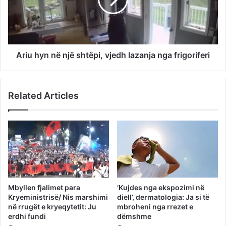
Ariu hyn në një shtëpi, vjedh lazanja nga frigoriferi
Related Articles
Mbyllen fjalimet para
‘Kujdes nga ekspozimi në
Kryeministrisë/ Nis marshimi
diell’, dermatologia: Ja si të
në rrugët e kryeqytetit: Ju
mbroheni nga rrezet e
erdhi fundi
dëmshme