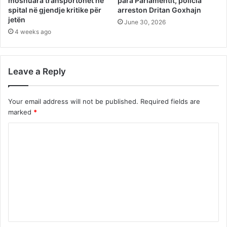
moshuara transportohet në
para Parlamentit, policia
spital në gjendje kritike për
arreston Dritan Goxhajn
jetën
June 30, 2026
4 weeks ago
Leave a Reply
Your email address will not be published.
Required fields are
marked
*
C
o
m
m
e
n
t