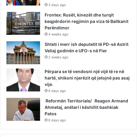
3 days ago
Frontex: Rusët, kinezët dhe turqit
keqpërdorin regjimin pa viza të Ballkanit
Perëndimor
4 weeks ago
Shteti i merr ish deputetit të PD-së Astrit
Veliaj godinën e UFO-s në Fier
2 weeks ago
Përpara se të vendosni një vijë të re në
hartë, shikoni njerëzit që jetojnë pas asaj
vije.
6 days ago
Reformën Territoriale/ Reagon Armand
Ahmetaj, anëtari i këshillit bashkiak
Patos
6 days ago