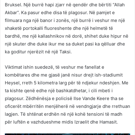
Bruksel. Një burrë hapi zjarr në qendër dhe bërtiti “Allah
Akbar”. Ka pasur edhe disa të plagosur. Në pamjet e
filmuara nga një banor i zonës, një burrë i veshur me një
xhaketë portokalli fluoreshente dhe një helmetë të
bardhë, me një kallashnikov në dorë, shihet duke hipur në
një skuter dhe duke ikur me sa duket pasi ka qëlluar dhe
ka goditur njerëzit në një Taksi.
Viktimat ishin suedezë, të veshur me fanellat e
kombëtares dhe me gjasë janë nisur drejt ish-stadiumit
Heysel, rreth 5 kilometra larg për të ndjekur ndeshjen. Me
ta kishte qenë edhe një bashkatdhetar, i cili mbeti i
plagosur. Zëdhënësja e policisë Ilse Vande Keere tha se
oficerët mbërritën menjëherë në vendngjarje dhe rrethuan
lagjen. Të shtënat erdhën në një kohë tensioni të madh
për luftën e vazhdueshme midis Izraelit dhe Hamasit.