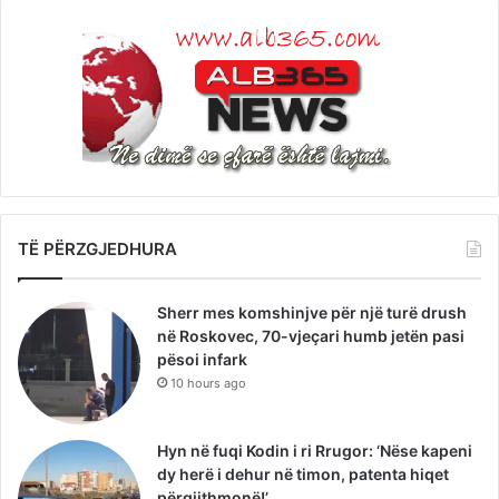
TË PËRZGJEDHURA
Sherr mes komshinjve për një turë drush
në Roskovec, 70-vjeçari humb jetën pasi
pësoi infark
10 hours ago
Hyn në fuqi Kodin i ri Rrugor: ‘Nëse kapeni
dy herë i dehur në timon, patenta hiqet
përgjithmonë!’