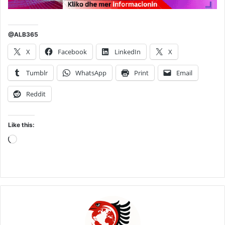
@ALB365
X
Facebook
LinkedIn
X
Tumblr
WhatsApp
Print
Email
Reddit
Like this:
Loading…