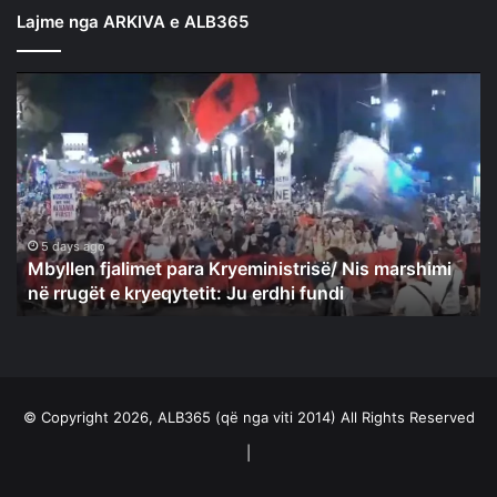
Lajme nga ARKIVA e ALB365
Mbyllen
fjalimet
para
Kryeministrisë/
Nis
marshimi
në
rrugët
5 days ago
Mbyllen fjalimet para Kryeministrisë/ Nis marshimi
e
në rrugët e kryeqytetit: Ju erdhi fundi
kryeqytetit:
Ju
erdhi
fundi
© Copyright 2026, ALB365 (që nga viti 2014) All Rights Reserved
|