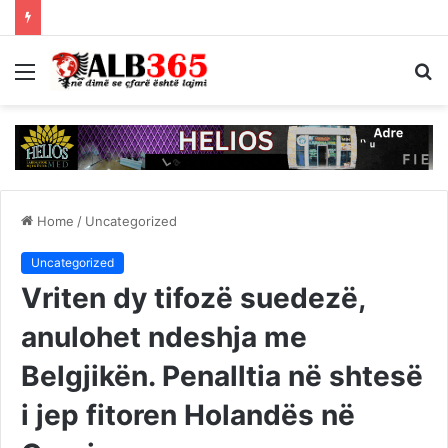
Menu
S
fo
Home
/
Uncategorized
Uncategorized
Vriten dy tifozë suedezë,
anulohet ndeshja me
Belgjikën. Penalltia në shtesë
i jep fitoren Holandës në