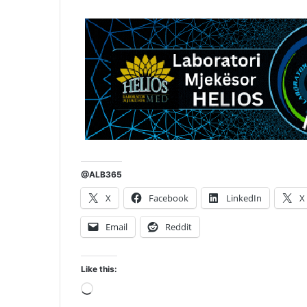
@ALB365
X
Facebook
LinkedIn
X
Email
Reddit
Like this:
Loading…