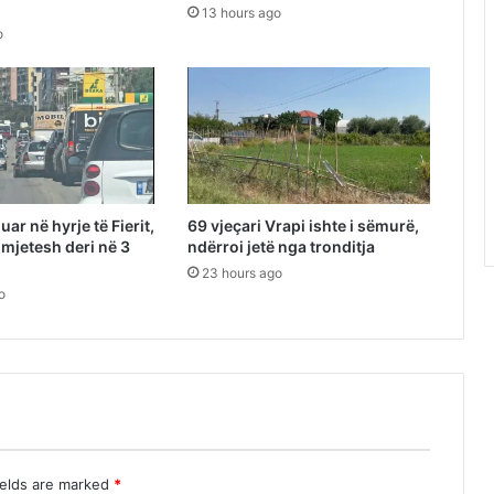
13 hours ago
o
uar në hyrje të Fierit,
69 vjeçari Vrapi ishte i sëmurë,
mjetesh deri në 3
ndërroi jetë nga tronditja
23 hours ago
o
ields are marked
*