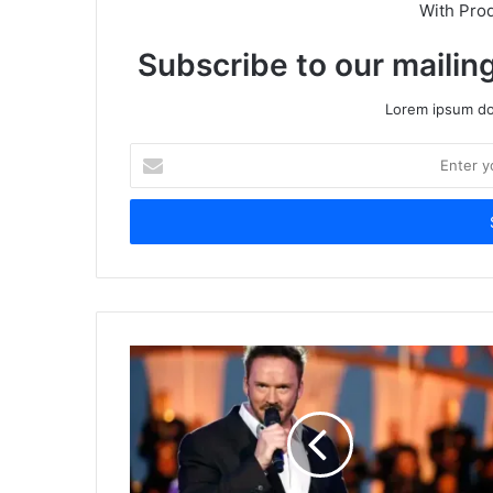
With Pro
Subscribe to our mailing
Lorem ipsum dol
Enter
your
Email
address