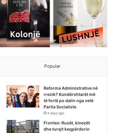
Popular
Reforma Administrative në
rrezik? Kundërshtarët më
të fortë po dalin nga vetë
Partia Socialiste
4 days ago
Frontex: Rusët, kinezët
dhe turqit keqpërdorin