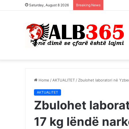
Saturday, August 8 2026
Breaking News
Home
/
AKTUALITET
/
Zbulohet labοratori në Yzber
AKTUALITET
Zbulohet labοrat
17 kg lëndë nark