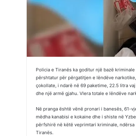
Policia e Tiranës ka goditur një bazë kriminale
përshtatur për përgatitjen e lëndëve narkotik
çokollate, i ndarë në 69 paketime, 22.5 litra va
dhe një armë gjahu. Vlera totale e lëndëve nar
Në pranga është vënë pronari i banesës, 61-vje
mëdha kanabisi e kokaine dhe i shiste në Yzberi
përfshirë në këtë veprimtari kriminale, ndërsa
Tiranës.