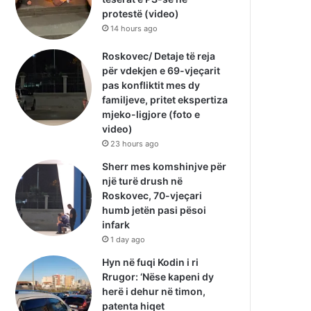
protestë (video)
14 hours ago
Roskovec/ Detaje të reja
për vdekjen e 69-vjeçarit
pas konfliktit mes dy
familjeve, pritet ekspertiza
mjeko-ligjore (foto e
video)
23 hours ago
Sherr mes komshinjve për
një turë drush në
Roskovec, 70-vjeçari
humb jetën pasi pësoi
infark
1 day ago
Hyn në fuqi Kodin i ri
Rrugor: ‘Nëse kapeni dy
herë i dehur në timon,
patenta hiqet