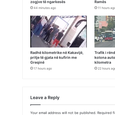
zogjve të ngarkesës
Ramës
44 minutes ago
11 hours ag
Radhë kilometrike në Kakavijë,
Trafik i rënd
pritje të gjata në kufirin me
kolona auto
Greqinë
kilometra
17 hours ago
22 hours ag
Leave a Reply
Your email address will not be published.
Required f