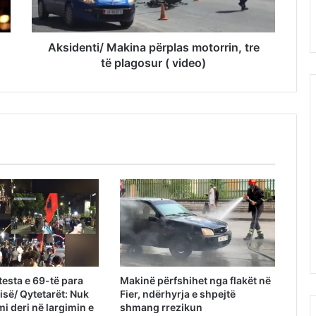
Aksidenti/ Makina përplas motorrin, tre
të plagosur ( video)
testa e 69-të para
Makinë përfshihet nga flakët në
isë/ Qytetarët: Nuk
Fier, ndërhyrja e shpejtë
i deri në largimin e
shmang rrezikun