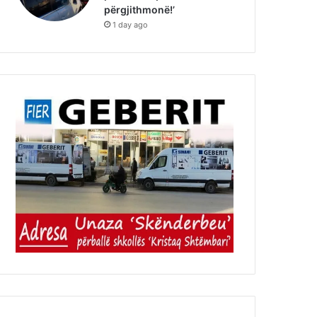
përgjithmonë!’
1 day ago