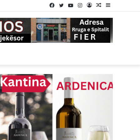
Facebook
Twitter
YouTube
Instagram
Log
Random
Sidebar
In
Article