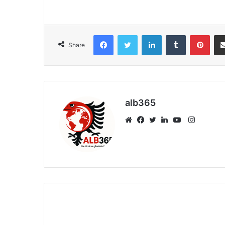
Facebook
Twitter
LinkedIn
Tumblr
Pint
Share
alb365
Instagr
Website
Facebook
Twitter
LinkedIn
YouTube