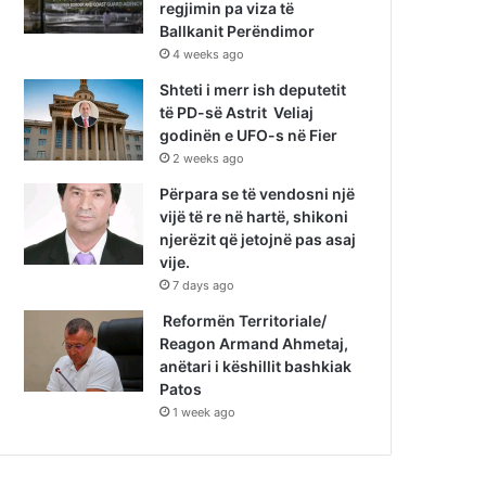
regjimin pa viza të
Ballkanit Perëndimor
4 weeks ago
Shteti i merr ish deputetit
të PD-së Astrit Veliaj
godinën e UFO-s në Fier
2 weeks ago
Përpara se të vendosni një
vijë të re në hartë, shikoni
njerëzit që jetojnë pas asaj
vije.
7 days ago
Reformën Territoriale/
Reagon Armand Ahmetaj,
anëtari i këshillit bashkiak
Patos
1 week ago