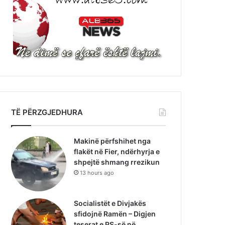
TË PËRZGJEDHURA
Makinë përfshihet nga
flakët në Fier, ndërhyrja e
shpejtë shmang rrezikun
13 hours ago
Socialistët e Divjakës
sfidojnë Ramën – Digjen
teserat e PS-së në