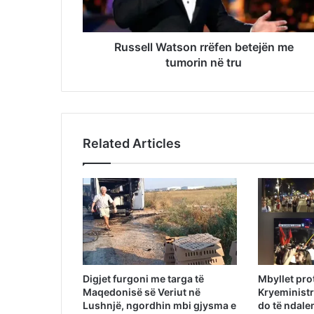
Russell Watson rrëfen betejën me
tumorin në tru
Related Articles
Digjet furgoni me targa të
Mbyllet pro
Maqedonisë së Veriut në
Kryeministr
Lushnjë, ngordhin mbi gjysma e
do të ndalem