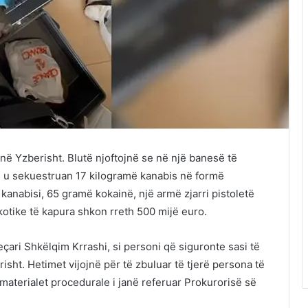
 në Yzberisht. Blutë njoftojnë se në një banesë të
e, u sekuestruan 17 kilogramë kanabis në formë
j kanabisi, 65 gramë kokainë, një armë zjarri pistoletë
kotike të kapura shkon rreth 500 mijë euro.
çari Shkëlqim Krrashi, si personi që siguronte sasi të
sht. Hetimet vijojnë për të zbuluar të tjerë persona të
 materialet procedurale i janë referuar Prokurorisë së