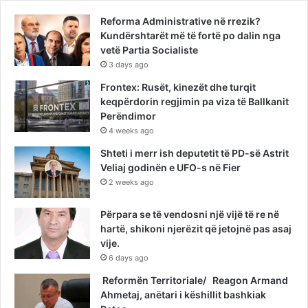
Reforma Administrative në rrezik?
Kundërshtarët më të fortë po dalin nga
vetë Partia Socialiste
3 days ago
Frontex: Rusët, kinezët dhe turqit
keqpërdorin regjimin pa viza të Ballkanit
Perëndimor
4 weeks ago
Shteti i merr ish deputetit të PD-së Astrit
Veliaj godinën e UFO-s në Fier
2 weeks ago
Përpara se të vendosni një vijë të re në
hartë, shikoni njerëzit që jetojnë pas asaj
vije.
6 days ago
Reformën Territoriale/ Reagon Armand
Ahmetaj, anëtari i këshillit bashkiak