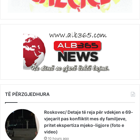
TË PËRZGJEDHURA
Roskovec/ Detaje të reja për vdekjen e 69-
vjeçarit pas konfliktit mes dy familjeve,
pritet ekspertiza mjeko-ligjore (foto e
video)
10 hours ago