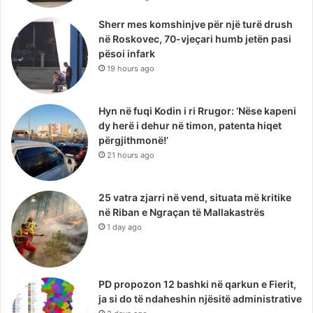
Sherr mes komshinjve për një turë drush
në Roskovec, 70-vjeçari humb jetën pasi
pësoi infark
19 hours ago
Hyn në fuqi Kodin i ri Rrugor: ‘Nëse kapeni
dy herë i dehur në timon, patenta hiqet
përgjithmonë!’
21 hours ago
25 vatra zjarri në vend, situata më kritike
në Riban e Ngraçan të Mallakastrës
1 day ago
PD propozon 12 bashki në qarkun e Fierit,
ja si do të ndaheshin njësitë administrative