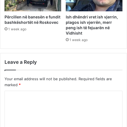
Përcillen në banesën e fundit
Ish dhëndri vret ish vjerrin,
bashkëshortët në Roskovec
plagos ish vjerrën, merr
peng ish të fejuarën në
1 week ago
Vidhisht
1 week ago
Leave a Reply
Your email address will not be published.
Required fields are
marked
*
C
o
m
m