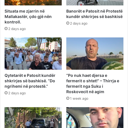
Situata me zjarrin në
Banorët e Patosit në Protestë
Mallakastër, çdo gjë nën
kundër shkrirjes së bashkisë
kontroll.
2 days ago
2 days ago
Qytetarët e Patosit kundër
“Po nuk haet djersa e
shkrirjes së bashkisë. “Do
fermerit o shtet!” – Thirrja e
ngrihemi në protestë.”
fermerit nga Suku i
Roskovecit në agim
2 days ago
1 week ago