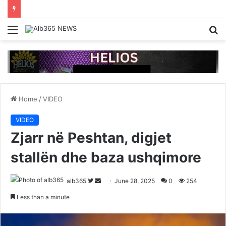
Menu
S
fo
Home
/
VIDEO
VIDEO
Zjarr në Peshtan, digjet
stallën dhe baza ushqimore
Follow
Send
alb365
June 28, 2025
0
254
on
an
Less than a minute
Twitter
email