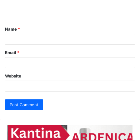
e
n
t
Name
*
*
Email
*
Website