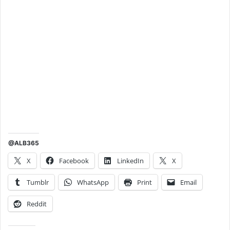
@ALB365
X
Facebook
LinkedIn
X
Tumblr
WhatsApp
Print
Email
Reddit