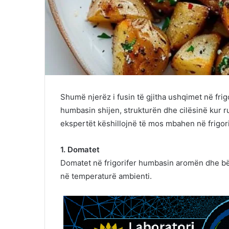
Shumë njerëz i fusin të gjitha ushqimet në frigo
humbasin shijen, strukturën dhe cilësinë kur 
ekspertët këshillojnë të mos mbahen në frigori
1. Domatet
Domatet në frigorifer humbasin aromën dhe bëh
në temperaturë ambienti.