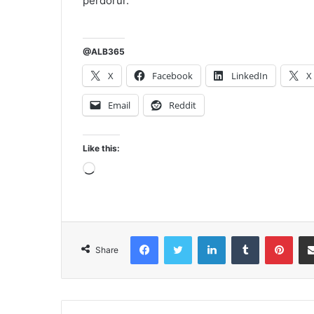
përdorur.
@ALB365
X
Facebook
LinkedIn
X
Email
Reddit
Like this:
Loading…
Facebook
Twitter
LinkedIn
Tumblr
Pint
Share