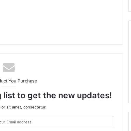
am
duct You Purchase
 list to get the new updates!
or sit amet, consectetur.