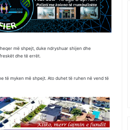
 sheqer më shpejt, duke ndryshuar shijen dhe
reskët dhe të errët.
 dhe të myken më shpejt. Ato duhet të ruhen në vend të