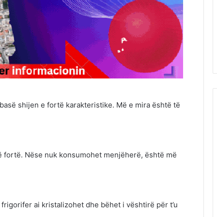
asë shijen e fortë karakteristike. Më e mira është të
 të fortë. Nëse nuk konsumohet menjëherë, është më
rigorifer ai kristalizohet dhe bëhet i vështirë për t’u