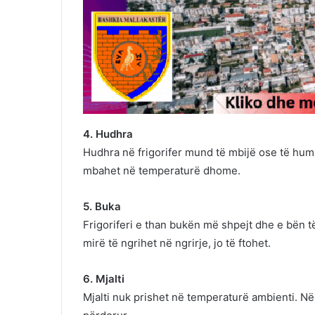
4. Hudhra
Hudhra në frigorifer mund të mbijë ose të humb
mbahet në temperaturë dhome.
5. Buka
Frigoriferi e than bukën më shpejt dhe e bën
mirë të ngrihet në ngrirje, jo të ftohet.
6. Mjalti
Mjalti nuk prishet në temperaturë ambienti. Në f