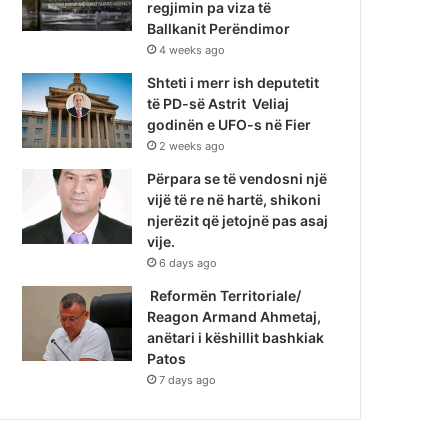
regjimin pa viza të
Ballkanit Perëndimor
4 weeks ago
Shteti i merr ish deputetit
të PD-së Astrit Veliaj
godinën e UFO-s në Fier
2 weeks ago
Përpara se të vendosni një
vijë të re në hartë, shikoni
njerëzit që jetojnë pas asaj
vije.
6 days ago
Reformën Territoriale/
Reagon Armand Ahmetaj,
anëtari i këshillit bashkiak
Patos
7 days ago