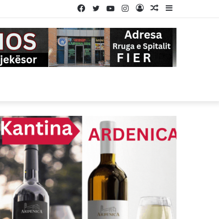
Facebook
Twitter
YouTube
Instagram
Log
Random
Sidebar
In
Article