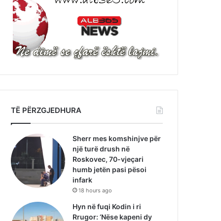
TË PËRZGJEDHURA
Sherr mes komshinjve për
një turë drush në
Roskovec, 70-vjeçari
humb jetën pasi pësoi
infark
18 hours ago
Hyn në fuqi Kodin i ri
Rrugor: ‘Nëse kapeni dy