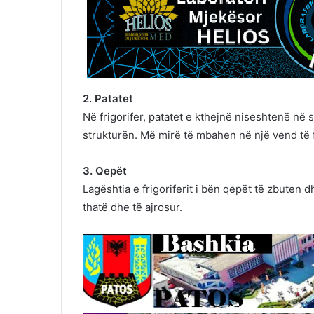
2. Patatet
Në frigorifer, patatet e kthejnë niseshtenë në
strukturën. Më mirë të mbahen në një vend të f
3. Qepët
Lagështia e frigoriferit i bën qepët të zbuten
thatë dhe të ajrosur.