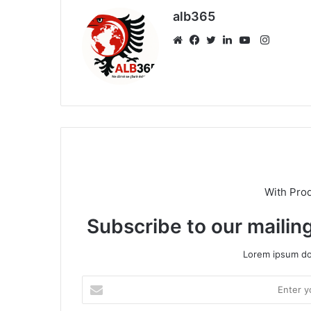
alb365
Instagr
Website
Facebook
Twitter
LinkedIn
YouTube
With Pro
Subscribe to our mailing
Lorem ipsum dol
Enter
your