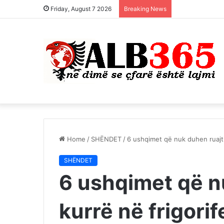
Friday, August 7 2026
Breaking News
Home
/
SHËNDET
/
6 ushqimet që nuk duhen ruajtu
SHËNDET
6 ushqimet që n
kurrë në frigorif