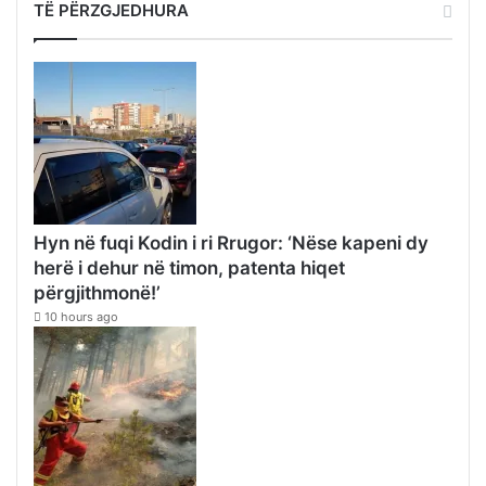
TË PËRZGJEDHURA
Hyn në fuqi Kodin i ri Rrugor: ‘Nëse kapeni dy
herë i dehur në timon, patenta hiqet
përgjithmonë!’
10 hours ago