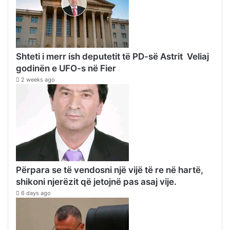
Shteti i merr ish deputetit të PD-së Astrit Veliaj
godinën e UFO-s në Fier
2 weeks ago
Përpara se të vendosni një vijë të re në hartë,
shikoni njerëzit që jetojnë pas asaj vije.
6 days ago