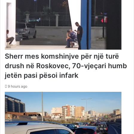
Sherr mes komshinjve për një turë
drush në Roskovec, 70-vjeçari humb
jetën pasi pësoi infark
9 hours ago