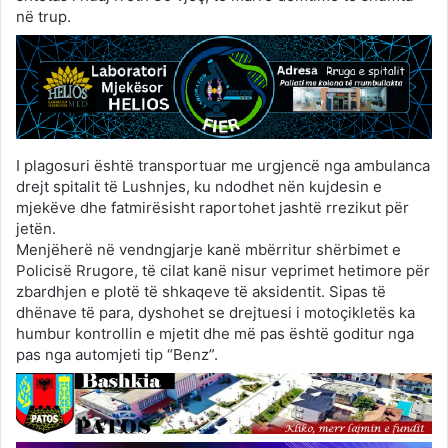
në trup.
I plagosuri është transportuar me urgjencë nga ambulanca
drejt spitalit të Lushnjes, ku ndodhet nën kujdesin e
mjekëve dhe fatmirësisht raportohet jashtë rrezikut për
jetën.
Menjëherë në vendngjarje kanë mbërritur shërbimet e
Policisë Rrugore, të cilat kanë nisur veprimet hetimore për
zbardhjen e plotë të shkaqeve të aksidentit. Sipas të
dhënave të para, dyshohet se drejtuesi i motoçikletës ka
humbur kontrollin e mjetit dhe më pas është goditur nga
pas nga automjeti tip “Benz”.