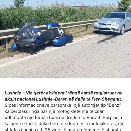
Lushnje – Një tjetër aksident i rëndë është regjistruar në
aksin nacional Lushnje–Berat, në dalje të Fier-Sheganit.
Sipas informacioneve paraprake, një automjet tip “Benz”
ka përplasur nga pas një motoçikletë me të cilën
udhëtonte një turist i huaj në drejtim të Beratit. Përplasja
ka qenë e fortë, duke bërë që drejtuesi i motoçikletës, një
shtetas i huaj rreth 35 vjeç, të marrë dëmtime të shumta