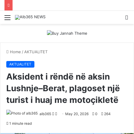
Menu
S
fo
Home
/
AKTUALITET
AKTUALITET
Aksident i rëndë në aksin
Lushnje–Berat, plagoset një
turist i huaj me motoçikletë
Follow
Send
alb365
May 20, 2026
0
264
on
an
1 minute read
Twitter
email