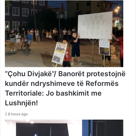
“Çohu Divjakë”/ Banorët protestojnë
kundër ndryshimeve të Reformës
Territoriale: Jo bashkimit me
Lushnjën!
8 hours ago