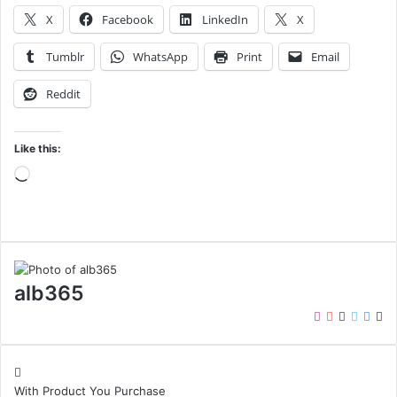
X
Facebook
LinkedIn
X
Tumblr
WhatsApp
Print
Email
Reddit
Like this:
Loading…
alb365
Instagram
YouTube
LinkedIn
Twitter
Face
We
With Product You Purchase