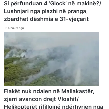
Si përfunduan 4 ‘Glock’ në makinë?/
Lushnjari nga plazhi në pranga,
zbardhet dëshmia e 31-vjeçarit
14 hours ago
Flakët nuk ndalen në Mallakastër,
zjarri avancon drejt Vloshit/
Helikopterët rifillojnë ndërhyrjen nga