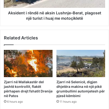
Aksident i rëndë në aksin Lushnje–Berat, plagoset
një turist i huaj me motoçikletë
Related Articles
Zjarri në Mallakastër del
Zjarri në Selenicë, digjen
jashtë kontrollit, flakët
dhjetëra makina në një pikë
përhapen drejt fshatit Drenije
grumbullimi automjetesh për
në Patos
pjesë këmbimi
6 hours ago
11 hours ago