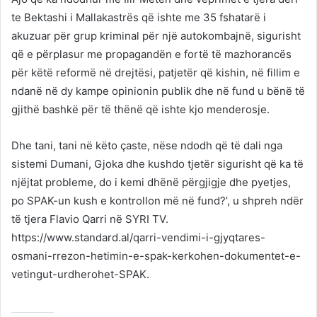
te Bektashi i Mallakastrës që ishte me 35 fshatarë i
akuzuar për grup kriminal për një autokombajnë, sigurisht
që e përplasur me propagandën e fortë të mazhorancës
për këtë reformë në drejtësi, patjetër që kishin, në fillim e
ndanë në dy kampe opinionin publik dhe në fund u bënë të
gjithë bashkë për të thënë që ishte kjo menderosje.
Dhe tani, tani në këto çaste, nëse ndodh që të dali nga
sistemi Dumani, Gjoka dhe kushdo tjetër sigurisht që ka të
njëjtat probleme, do i kemi dhënë përgjigje dhe pyetjes,
po SPAK-un kush e kontrollon më në fund?’, u shpreh ndër
të tjera Flavio Qarri në SYRI TV.
https://www.standard.al/qarri-vendimi-i-gjyqtares-
osmani-rrezon-hetimin-e-spak-kerkohen-dokumentet-e-
vetingut-urdherohet-SPAK.