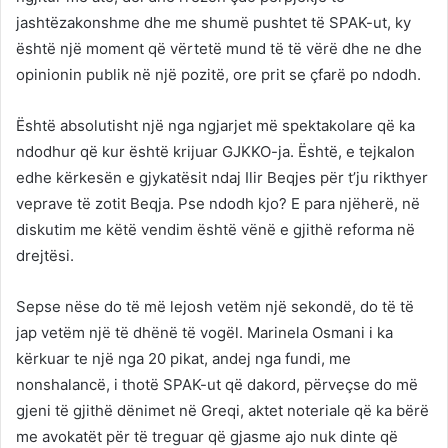
jashtëzakonshme dhe me shumë pushtet të SPAK-ut, ky
është një moment që vërtetë mund të të vërë dhe ne dhe
opinionin publik në një pozitë, ore prit se çfarë po ndodh.
Është absolutisht një nga ngjarjet më spektakolare që ka
ndodhur që kur është krijuar GJKKO-ja. Është, e tejkalon
edhe kërkesën e gjykatësit ndaj Ilir Beqjes për t’ju rikthyer
veprave të zotit Beqja. Pse ndodh kjo? E para njëherë, në
diskutim me këtë vendim është vënë e gjithë reforma në
drejtësi.
Sepse nëse do të më lejosh vetëm një sekondë, do të të
jap vetëm një të dhënë të vogël. Marinela Osmani i ka
kërkuar te një nga 20 pikat, andej nga fundi, me
nonshalancë, i thotë SPAK-ut që dakord, përveçse do më
gjeni të gjithë dënimet në Greqi, aktet noteriale që ka bërë
me avokatët për të treguar që gjasme ajo nuk dinte që