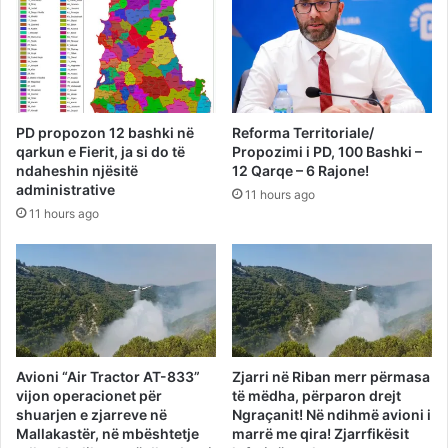
PD propozon 12 bashki në
Reforma Territoriale/
qarkun e Fierit, ja si do të
Propozimi i PD, 100 Bashki –
ndaheshin njësitë
12 Qarqe – 6 Rajone!
administrative
11 hours ago
11 hours ago
Avioni “Air Tractor AT-833”
Zjarri në Riban merr përmasa
vijon operacionet për
të mëdha, përparon drejt
shuarjen e zjarreve në
Ngraçanit! Në ndihmë avioni i
Mallakastër, në mbështetje
marrë me qira! Zjarrfikësit