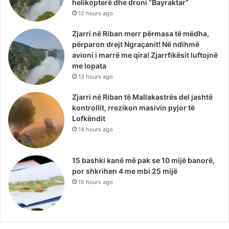
helikopterë dhe droni “Bayraktar”
12 hours ago
Zjarri në Riban merr përmasa të mëdha,
përparon drejt Ngraçanit! Në ndihmë
avioni i marrë me qira! Zjarrfikësit luftojnë
me lopata
13 hours ago
Zjarri në Riban të Mallakastrës del jashtë
kontrollit, rrezikon masivin pyjor të
Lofkëndit
14 hours ago
15 bashki kanë më pak se 10 mijë banorë,
por shkrihen 4 me mbi 25 mijë
15 hours ago