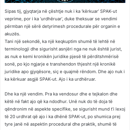
Sipas tij, gjyqtarja në çështje nuk i ka ‘kërkuar’ SPAK-ut
veprime, por i ka ‘urdhëruar’, duke theksuar se vendimi
përmban një sërë detyrimesh procedurale për organin e
akuzës.
Tani një sekondë, ka një keqkuptim shumë të lehtë në
terminologji dhe sigurisht asnjëri nga ne nuk është jurist,
as nuk e kemi kronikën juridike pjesë të përditshmërisë
sonë, po kjo ngjarje e transhendon thjesht një kronikë
juridike apo gjyqësore, siç e quajmë rëndom. Dhe ajo nuk i
ka kërkuar asgjë SPAK-ut. Ajo i ka urdhëruar.
Dhe ka një vendim. Pra ka vendosur dhe e tejkalon dhe
këtë në fakt ajo që ka ndodhur. Unë nuk do të doja të
qëndronim në aspekte specifike, se sigurisht mund t’i lexoj
të 20 urdhrat që ajo i ka dhënë SPAK-ut, po shumica prej
tyre janë në aspektin procedural dhe praktik, shumë të