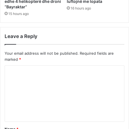
edhe 4 helikopterë dhe droni
luftojnë me lopata
“Bayraktar”
16 hours ago
15 hours ago
Leave a Reply
Your email address will not be published.
Required fields are
marked
*
C
o
m
m
e
n
t