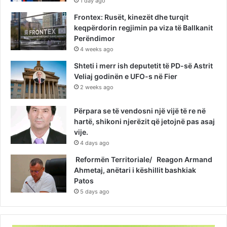
1 day ago
Frontex: Rusët, kinezët dhe turqit
keqpërdorin regjimin pa viza të Ballkanit
Perëndimor
4 weeks ago
Shteti i merr ish deputetit të PD-së Astrit
Veliaj godinën e UFO-s në Fier
2 weeks ago
Përpara se të vendosni një vijë të re në
hartë, shikoni njerëzit që jetojnë pas asaj
vije.
4 days ago
Reformën Territoriale/ Reagon Armand
Ahmetaj, anëtari i këshillit bashkiak
Patos
5 days ago