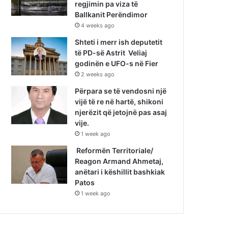
regjimin pa viza të
Ballkanit Perëndimor
4 weeks ago
Shteti i merr ish deputetit
të PD-së Astrit Veliaj
godinën e UFO-s në Fier
2 weeks ago
Përpara se të vendosni një
vijë të re në hartë, shikoni
njerëzit që jetojnë pas asaj
vije.
1 week ago
Reformën Territoriale/
Reagon Armand Ahmetaj,
anëtari i këshillit bashkiak
Patos
1 week ago