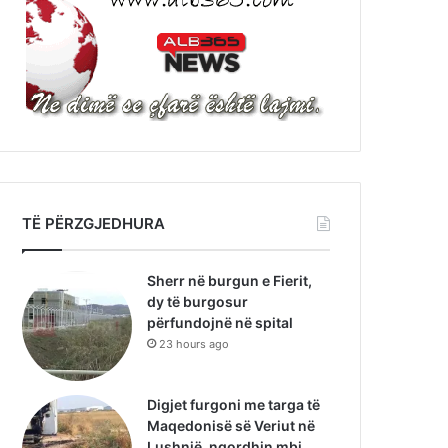
TË PËRZGJEDHURA
Sherr në burgun e Fierit,
dy të burgosur
përfundojnë në spital
23 hours ago
Digjet furgoni me targa të
Maqedonisë së Veriut në
Lushnjë, ngordhin mbi