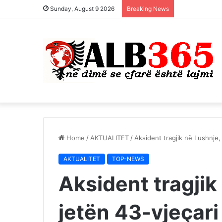
Sunday, August 9 2026
Breaking News
Home
/
AKTUALITET
/
Aksident tragjik në Lushnje,
AKTUALITET
TOP-NEWS
Aksident tragji
jetën 43-vjeçari