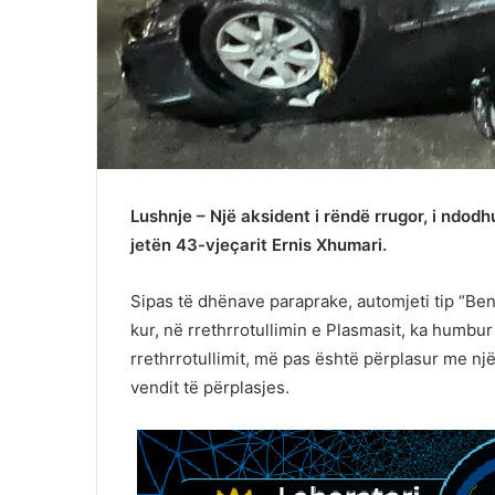
Lushnje – Një aksident i rëndë rrugor, i ndodh
jetën 43-vjeçarit Ernis Xhumari.
Sipas të dhënave paraprake, automjeti tip “Benz
kur, në rrethrrotullimin e Plasmasit, ka humbur 
rrethrrotullimit, më pas është përplasur me nj
vendit të përplasjes.