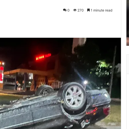
0
270
1 minute read