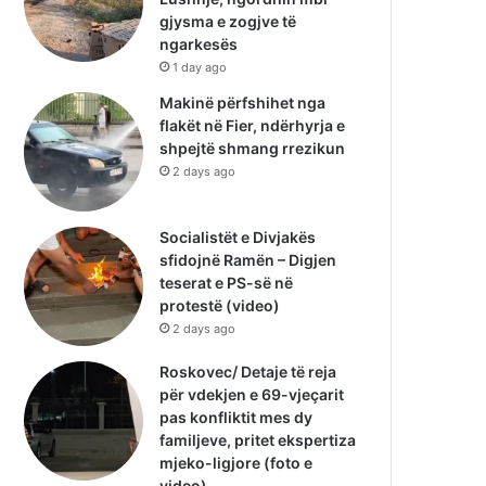
gjysma e zogjve të
ngarkesës
1 day ago
Makinë përfshihet nga
flakët në Fier, ndërhyrja e
shpejtë shmang rrezikun
2 days ago
Socialistët e Divjakës
sfidojnë Ramën – Digjen
teserat e PS-së në
protestë (video)
2 days ago
Roskovec/ Detaje të reja
për vdekjen e 69-vjeçarit
pas konfliktit mes dy
familjeve, pritet ekspertiza
mjeko-ligjore (foto e
video)