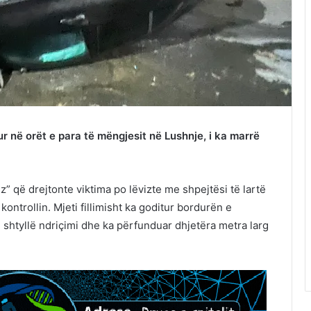
ur në orët e para të mëngjesit në Lushnje, i ka marrë
” që drejtonte viktima po lëvizte me shpejtësi të lartë
kontrollin. Mjeti fillimisht ka goditur bordurën e
ë shtyllë ndriçimi dhe ka përfunduar dhjetëra metra larg