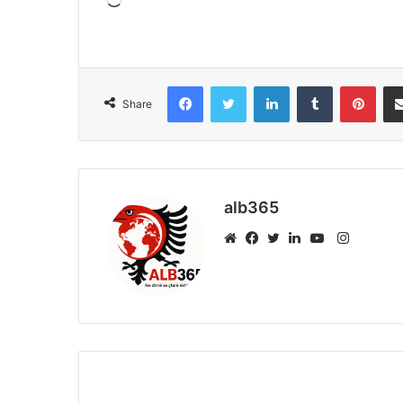
Loading…
Facebook
Twitter
LinkedIn
Tumblr
Pint
Share
alb365
Instagr
Website
Facebook
Twitter
LinkedIn
YouTube