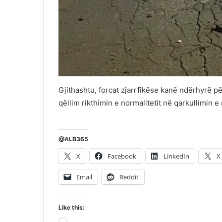
Gjithashtu, forcat zjarrfikëse kanë ndërhyrë p
qëllim rikthimin e normalitetit në qarkullimin e
@ALB365
X
Facebook
LinkedIn
X
Email
Reddit
Like this: