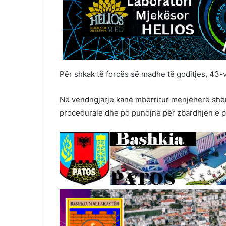
Për shkak të forcës së madhe të goditjes, 43-v
Në vendngjarje kanë mbërritur menjëherë shërb
procedurale dhe po punojnë për zbardhjen e plo