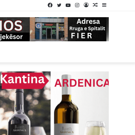
Facebook
Twitter
YouTube
Instagram
Log
Random
Sidebar
In
Article