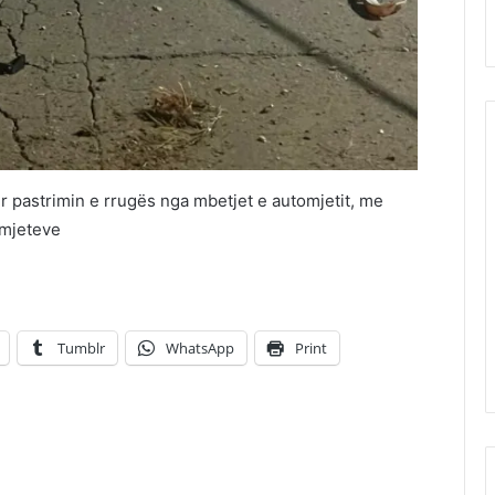
ër pastrimin e rrugës nga mbetjet e automjetit, me
 mjeteve
Tumblr
WhatsApp
Print